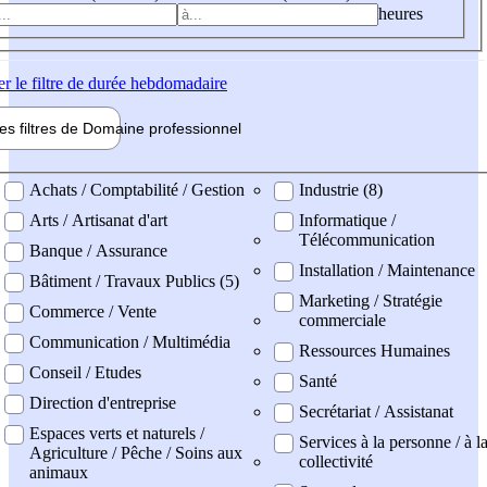
heures
er
le filtre de durée hebdomadaire
les filtres de
Domaine pro
fessionnel
ne professionel
Achats / Comptabilité / Gestion
Industrie (8)
Arts / Artisanat d'art
Informatique /
Télécommunication
Banque / Assurance
Installation / Maintenance
Bâtiment / Travaux Publics (5)
Marketing / Stratégie
Commerce / Vente
commerciale
Communication / Multimédia
Ressources Humaines
Conseil / Etudes
Santé
Direction d'entreprise
Secrétariat / Assistanat
Espaces verts et naturels /
Services à la personne / à l
Agriculture / Pêche / Soins aux
collectivité
animaux