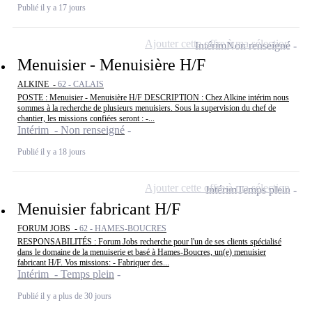
Publié il y a 17 jours
Ajouter cette offre à ma sélection
Intérim
Non renseigné
Menuisier - Menuisière H/F
ALKINE -
62 - CALAIS
POSTE : Menuisier - Menuisière H/F DESCRIPTION : Chez Alkine intérim nous
sommes à la recherche de plusieurs menuisiers. Sous la supervision du chef de
chantier, les missions confiées seront : -...
Intérim - Non renseigné
Publié il y a 18 jours
Ajouter cette offre à ma sélection
Intérim
Temps plein
Menuisier fabricant H/F
FORUM JOBS -
62 - HAMES-BOUCRES
RESPONSABILITÉS : Forum Jobs recherche pour l'un de ses clients spécialisé
dans le domaine de la menuiserie et basé à Hames-Boucres, un(e) menuisier
fabricant H/F. Vos missions: - Fabriquer des...
Intérim - Temps plein
Publié il y a plus de 30 jours