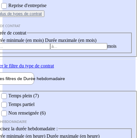
Reprise d'entreprise
plus
de types de contrat
 DE CONTRAT
ée de contrat
ée minimale (en mois)
Durée maximale (en mois)
mois
er
le filtre du type de contrat
les filtres de
Durée hebdo
madaire
 hebdomadaire
Temps plein (7)
Temps partiel
Non renseignée (6)
 HEBDOMADAIRE
cisez la durée hebdomadaire :
ée minimale (en heure)
Durée maximale (en heure)