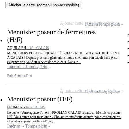
Afficher la carte
(contenu non-accessible)
Ajouter cette offre à ma sélection
Intérim
Temps plein
Menuisier poseur de fermetures
(H/F)
AQUILA RH -
62 - CALAIS
MENUISIERS POSEURS QUALIFIÉS (H/F) - REJOIGNEZ NOTRE CLIENT
À CALAIS ! Depuis plusieurs générations, notre client met son savoir-faire et son
exigence de qualité au service de ses clients. Dans le...
Intérim - Temps plein
Publié aujourd'hui
Ajouter cette offre à ma sélection
Intérim
Temps plein
Menuisier poseur (H/F)
PROMAN -
62 - CALAIS
Le poste : Votre agence d'intérim PROMAN CALAIS recrute un Menuisier poseur
H/F. Vous aurez pour missions : - Choisir les matériaux adaptés pour les fermetures
- Installer et poser les fermetures...
Intérim - Temps plein