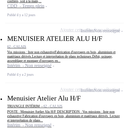
confiées, soit à la main,...
CDD - Temps plein
Publié il y a 12 jours
Ajouter cette offre à ma sélection
Intérim
Non renseigné
MENUISIER ATELIER ALU H/F
62 - CALAIS
Vos missions : liste non exhaustiveFabrication d'ouvrages en bois, aluminium et
matériaux dérivés.Lecture et interprétation de plans techniques.Débit, usinage,
assemblage et montage d'ouvrages en...
Intérim - Non renseigné
Publié il y a 2 jours
Ajouter cette offre à ma sélection
Intérim
Non renseigné
Menuisier Atelier Alu H/F
TRIANGLE INTÉRIM -
62 - CALAIS
POSTE : Menuisier Atelier Alu H/F DESCRIPTION : Vos missions : liste non
exhaustive Fabrication d'ouvrages en bois, aluminium et matériaux dérivés. Lecture
et interprétation de plans...
Intérim - Non renseigné