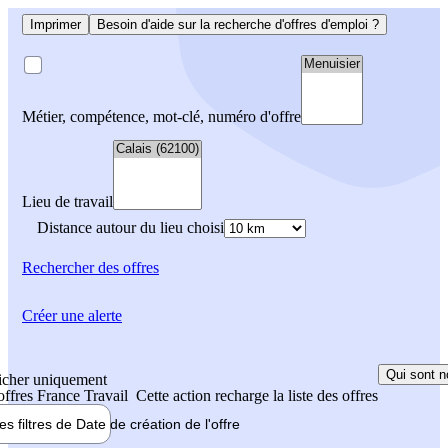
Imprimer
Besoin d'aide sur la recherche d'offres d'emploi ?
Métier, compétence, mot-clé, numéro d'offre
Lieu de travail
Distance autour du lieu choisi
Rechercher
des offres
Créer une alerte
Qui sont n
icher uniquement
 offres France Travail
Cette action recharge la liste des offres
les filtres de
Date de création
de l'offre