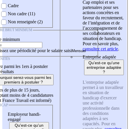
Cap emploi et ses
Cadre
partenaires pour ses
actions concrètes en
Non cadre (11)
faveur du recrutement,
Non renseignée (2)
de l’intégration et de
l’accompagnement de
IRE BRUT MINIMUM
ses collaborateurs en
situation de handicap.
re minimum
Pour en savoir plus,
consultez cet article
.
ssez une périodicité pour le salaire saisi
Entreprise adaptée
NITÉS
Qu'est-ce qu'une
z parmi les 1ers à postuler
entreprise adaptée
résultats
?
urquoi serez-vous parmi les
L'entreprise adaptée
premiers à postuler ?
permet à un travailleur
es de plus de 15 jours,
en situation de
tant moins de 4 candidatures
handicap d'exercer
t France Travail est informé)
une activité
ICAP
professionnelle dans
des conditions
Employeur handi-
adaptées à ses
engagé
capacités. Pour en
Qu'est-ce qu'un
savoir plus,
consultez