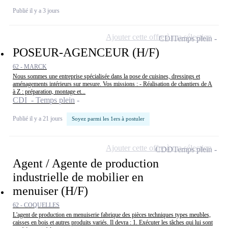
Publié il y a 3 jours
Ajouter cette offre à ma sélection
CDI
Temps plein
POSEUR-AGENCEUR (H/F)
62 - MARCK
Nous sommes une entreprise spécialisée dans la pose de cuisines, dressings et
aménagements intérieurs sur mesure. Vos missions : - Réalisation de chantiers de A
à Z : préparation, montage et...
CDI - Temps plein
Publié il y a 21 jours
Soyez parmi les 1ers à postuler
Ajouter cette offre à ma sélection
CDD
Temps plein
Agent / Agente de production
industrielle de mobilier en
menuiser (H/F)
62 - COQUELLES
L'agent de production en menuiserie fabrique des pièces techniques types meubles,
caisses en bois et autres produits variés. Il devra : 1. Exécuter les tâches qui lui sont