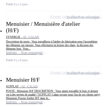
Publié il y a 2 jours
Ajouter cette offre à ma sélection
Intérim
Non renseigné
Menuisier / Menuisière d'atelier
(H/F)
SYNERGIE -
62 - CALAIS
Description du poste : Vous travaillerez à l'atelier de fabrication pour l'assemblage
des éléments sur mesure. Vous effectuerez la lecture des plans, la découpe des
éléments bois. Vous...
Intérim - Non renseigné
Publié il y a 9 jours
Ajouter cette offre à ma sélection
Intérim
Non renseigné
Menuisier H/F
SUPPLAY -
62 - CALAIS
POSTE : Menuisier H/F DESCRIPTION : Vous aimez travailler le bois et donner
vie à des projets de qualité ? SUPPLAY Calais recrute pour l'un de ses clients un(e)
Menuisier Poseur Atelier H/F dans le...
Intérim - Non renseigné