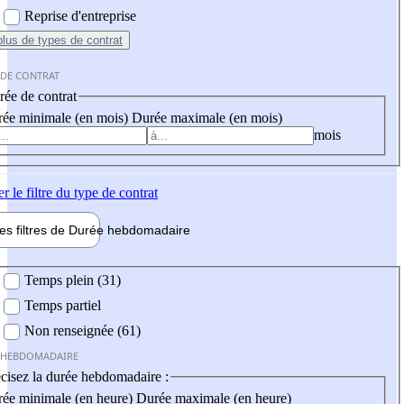
Reprise d'entreprise
plus
de types de contrat
 DE CONTRAT
ée de contrat
ée minimale (en mois)
Durée maximale (en mois)
mois
er
le filtre du type de contrat
les filtres de
Durée hebdo
madaire
 hebdomadaire
Temps plein (31)
Temps partiel
Non renseignée (61)
 HEBDOMADAIRE
cisez la durée hebdomadaire :
ée minimale (en heure)
Durée maximale (en heure)