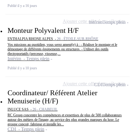
Publié il y a 16 jours
Ajouter cette offre à ma sélection
Intérim
Temps plein
Monteur Polyvalent H/F
ENTHALPIA RHONE ALPES -
26 - ÉTOILE-SUR-RHÔNE
Vos missions au quotidien, vous serez amené(e) à : - Réaliser le montage et le
démontage de différents équipements ou structures. - Utiliser des outils
électroportatifs (perceuse, visseuse,...
Intérim - Temps plein
Publié il y a 10 jours
Ajouter cette offre à ma sélection
CDI
Temps plein
Coordinateur/ Référent Atelier
Menuiserie (H/F)
INLUCE SAS -
26 - CHABEUIL
RC Group concentre les compétences et expertises de plus de 500 collaborateurs
autour des métiers de l'image, au service des plus grandes marques du luxe. Le
groupe conçoit, fabrique et installe les...
CDI - Temps plein