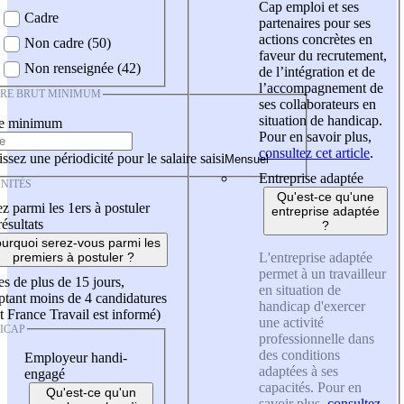
Cap emploi et ses
Cadre
partenaires pour ses
actions concrètes en
Non cadre (50)
faveur du recrutement,
Non renseignée (42)
de l’intégration et de
l’accompagnement de
IRE BRUT MINIMUM
ses collaborateurs en
situation de handicap.
re minimum
Pour en savoir plus,
consultez cet article
.
ssez une périodicité pour le salaire saisi
Entreprise adaptée
NITÉS
Qu'est-ce qu'une
z parmi les 1ers à postuler
entreprise adaptée
résultats
?
urquoi serez-vous parmi les
L'entreprise adaptée
premiers à postuler ?
permet à un travailleur
es de plus de 15 jours,
en situation de
tant moins de 4 candidatures
handicap d'exercer
t France Travail est informé)
une activité
ICAP
professionnelle dans
des conditions
Employeur handi-
adaptées à ses
engagé
capacités. Pour en
Qu'est-ce qu'un
savoir plus,
consultez