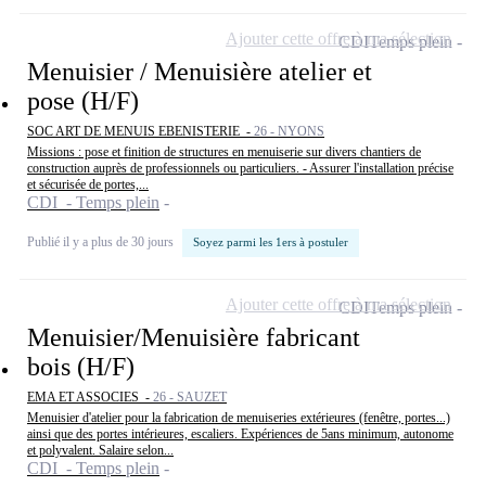
Ajouter cette offre à ma sélection
CDI
Temps plein
Menuisier / Menuisière atelier et
pose (H/F)
SOC ART DE MENUIS EBENISTERIE -
26 - NYONS
Missions : pose et finition de structures en menuiserie sur divers chantiers de
construction auprès de professionnels ou particuliers. - Assurer l'installation précise
et sécurisée de portes,...
CDI - Temps plein
Publié il y a plus de 30 jours
Soyez parmi les 1ers à postuler
Ajouter cette offre à ma sélection
CDI
Temps plein
Menuisier/Menuisière fabricant
bois (H/F)
EMA ET ASSOCIES -
26 - SAUZET
Menuisier d'atelier pour la fabrication de menuiseries extérieures (fenêtre, portes...)
ainsi que des portes intérieures, escaliers. Expériences de 5ans minimum, autonome
et polyvalent. Salaire selon...
CDI - Temps plein