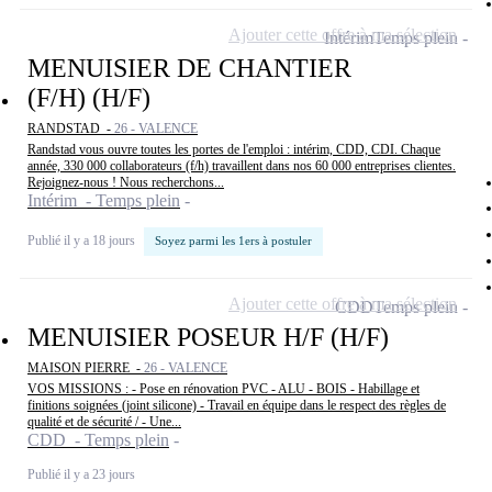
Ajouter cette offre à ma sélection
Intérim
Temps plein
MENUISIER DE CHANTIER
(F/H) (H/F)
RANDSTAD -
26 - VALENCE
Randstad vous ouvre toutes les portes de l'emploi : intérim, CDD, CDI. Chaque
année, 330 000 collaborateurs (f/h) travaillent dans nos 60 000 entreprises clientes.
Rejoignez-nous ! Nous recherchons...
Intérim - Temps plein
Publié il y a 18 jours
Soyez parmi les 1ers à postuler
Ajouter cette offre à ma sélection
CDD
Temps plein
MENUISIER POSEUR H/F (H/F)
MAISON PIERRE -
26 - VALENCE
VOS MISSIONS : - Pose en rénovation PVC - ALU - BOIS - Habillage et
finitions soignées (joint silicone) - Travail en équipe dans le respect des règles de
qualité et de sécurité / - Une...
CDD - Temps plein
Publié il y a 23 jours