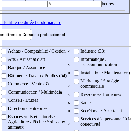
heures
er
le filtre de durée hebdomadaire
les filtres de
Domaine pro
fessionnel
ne professionel
Achats / Comptabilité / Gestion
Industrie (33)
Arts / Artisanat d'art
Informatique /
Télécommunication
Banque / Assurance
Installation / Maintenance (
Bâtiment / Travaux Publics (54)
Marketing / Stratégie
Commerce / Vente (3)
commerciale
Communication / Multimédia
Ressources Humaines
Conseil / Etudes
Santé
Direction d'entreprise
Secrétariat / Assistanat
Espaces verts et naturels /
Services à la personne / à l
Agriculture / Pêche / Soins aux
collectivité
animaux