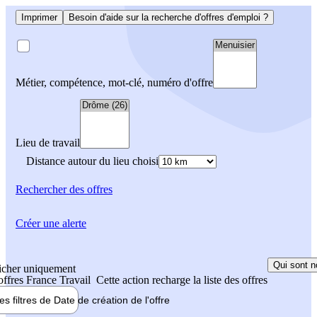
Imprimer
Besoin d'aide sur la recherche d'offres d'emploi ?
Métier, compétence, mot-clé, numéro d'offre
Lieu de travail
Distance autour du lieu choisi
Rechercher
des offres
Créer une alerte
Qui sont n
icher uniquement
 offres France Travail
Cette action recharge la liste des offres
les filtres de
Date de création
de l'offre