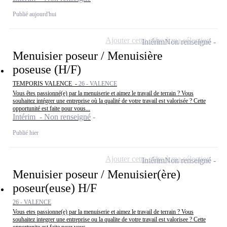
Publié aujourd'hui
Ajouter cette offre à ma sélection
Intérim
Non renseigné
Menuisier poseur / Menuisière
poseuse (H/F)
TEMPORIS VALENCE -
26 - VALENCE
Vous êtes passionné(e) par la menuiserie et aimez le travail de terrain ? Vous
souhaitez intégrer une entreprise où la qualité de votre travail est valorisée ? Cette
opportunité est faite pour vous...
Intérim - Non renseigné
Publié hier
Ajouter cette offre à ma sélection
Intérim
Non renseigné
Menuisier poseur / Menuisier(ère)
poseur(euse) H/F
26 - VALENCE
Vous etes passionne(e) par la menuiserie et aimez le travail de terrain ? Vous
souhaitez integrer une entreprise ou la qualite de votre travail est valorisee ? Cette
opportunite est faite pour vous...