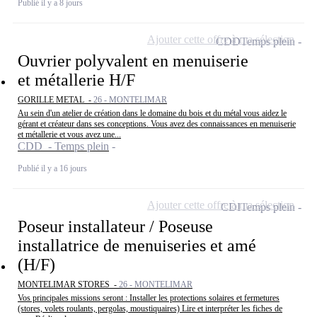
Publié il y a 8 jours
Ajouter cette offre à ma sélection
CDD
Temps plein
Ouvrier polyvalent en menuiserie
et métallerie H/F
GORILLE METAL -
26 - MONTELIMAR
Au sein d'un atelier de création dans le domaine du bois et du métal vous aidez le
gérant et créateur dans ses conceptions. Vous avez des connaissances en menuiserie
et métallerie et vous avez une...
CDD - Temps plein
Publié il y a 16 jours
Ajouter cette offre à ma sélection
CDI
Temps plein
Poseur installateur / Poseuse
installatrice de menuiseries et amé
(H/F)
MONTELIMAR STORES -
26 - MONTELIMAR
Vos principales missions seront : Installer les protections solaires et fermetures
(stores, volets roulants, pergolas, moustiquaires) Lire et interpréter les fiches de