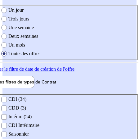
e création de l'offre
Un jour
Trois jours
Une semaine
Deux semaines
Un mois
Toutes les offres
er
le filtre de date de création de l'offre
les filtres de types de
Contrat
de contrat
CDI (34)
CDD (3)
Intérim (54)
CDI Intérimaire
Saisonnier