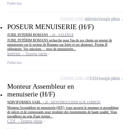
Publié hier
Ajouter cette offre à ma sélection
Intérim
Temps plein
POSEUR MENUISERIE (H/F)
JUBIL INTERIM ROMANS -
26 - VALENCE
JUBIL INTÉRIM ROMANS recherche pour l'un de ses clients un poseur de
menuiseries sur le secteur de Romans-sur-Isère et ses alentours. Permis B
obligatoire. Vos missions : - pose de menuiseries...
Intérim - Temps plein
Publié hier
Ajouter cette offre à ma sélection
CDI
Temps plein
Monteur Assembleur en
menuiserie (H/F)
SERVIFORMES SARL -
26 - MONTBOUCHER SUR JABRON
Monteur Assembleur en menuiserie (H/F), vous assurez le montage et assemblage
de pièces et de composants pour produire des équipements de haute qualité. Vous
travaillerez au sein d'une équipe...
CDI - Temps plein