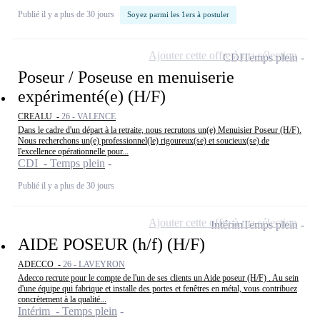
Publié il y a plus de 30 jours
Soyez parmi les 1ers à postuler
Ajouter cette offre à ma sélection
CDI
Temps plein
Poseur / Poseuse en menuiserie
expérimenté(e) (H/F)
CREALU -
26 - VALENCE
Dans le cadre d'un départ à la retraite, nous recrutons un(e) Menuisier Poseur (H/F).
Nous recherchons un(e) professionnel(le) rigoureux(se) et soucieux(se) de
l'excellence opérationnelle pour...
CDI - Temps plein
Publié il y a plus de 30 jours
Ajouter cette offre à ma sélection
Intérim
Temps plein
AIDE POSEUR (h/f) (H/F)
ADECCO -
26 - LAVEYRON
Adecco recrute pour le compte de l'un de ses clients un Aide poseur (H/F) . Au sein
d'une équipe qui fabrique et installe des portes et fenêtres en métal, vous contribuez
concrètement à la qualité...
Intérim - Temps plein