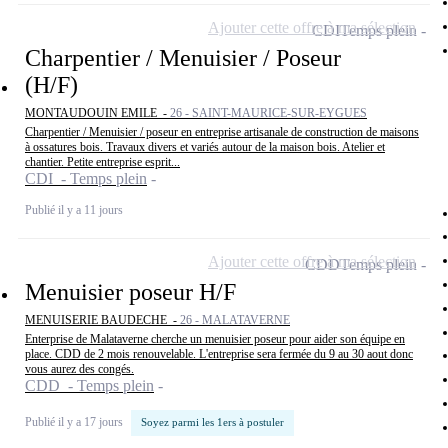
Ajouter cette offre à ma sélection
CDI
Temps plein
Charpentier / Menuisier / Poseur
(H/F)
MONTAUDOUIN EMILE -
26 - SAINT-MAURICE-SUR-EYGUES
Charpentier / Menuisier / poseur en entreprise artisanale de construction de maisons
à ossatures bois. Travaux divers et variés autour de la maison bois. Atelier et
chantier. Petite entreprise esprit...
CDI - Temps plein
Publié il y a 11 jours
Ajouter cette offre à ma sélection
CDD
Temps plein
Menuisier poseur H/F
MENUISERIE BAUDECHE -
26 - MALATAVERNE
Enterprise de Malataverne cherche un menuisier poseur pour aider son équipe en
place. CDD de 2 mois renouvelable. L'entreprise sera fermée du 9 au 30 aout donc
vous aurez des congés.
CDD - Temps plein
Publié il y a 17 jours
Soyez parmi les 1ers à postuler