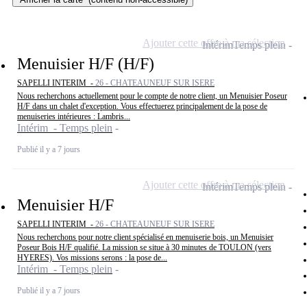
Ajouter cette offre à ma sélection
Intérim
Temps plein
Menuisier H/F (H/F)
SAPELLI INTERIM -
26 - CHATEAUNEUF SUR ISERE
Nous recherchons actuellement pour le compte de notre client, un Menuisier Poseur
H/F dans un chalet d'exception. Vous effectuerez principalement de la pose de
menuiseries intérieures : Lambris...
Intérim - Temps plein
Publié il y a 7 jours
Ajouter cette offre à ma sélection
Intérim
Temps plein
Menuisier H/F
SAPELLI INTERIM -
26 - CHATEAUNEUF SUR ISERE
Nous recherchons pour notre client spécialisé en menuiserie bois, un Menuisier
Poseur Bois H/F qualifié. La mission se situe à 30 minutes de TOULON (vers
HYERES). Vos missions serons : la pose de...
Intérim - Temps plein
Publié il y a 7 jours