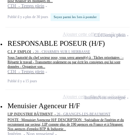
pose Réaliser les montages en...
CDI - Temps plein
Publié il y a plus de 30 jours
Soyez parmi les 1ers à postuler
Ajouter cette offre à ma sélection
CDI
Temps plein
RESPONSABLE POSEUR (H/F)
C.L.P. EMPLOI -
26 - CHARMES SUR L HERBASSE
Sous l'autorité du chef secteur pose, vous serez amené(e) à : Tâches prioritaires : -
Répartir le travail - Transmettre oralement ou par écrit les consignes qui lui sont
données - Organiser son...
CDI - Temps plein
Publié il y a 15 jours
Ajouter cette offre à ma sélection
Intérim
Non renseigné
Menuisier Agenceur H/F
LIP INDUSTRIE BÂTIMENT -
26 - GRANGES-LES-BEAUMONT
POSTE : Menuisier Agenceur H/F DESCRIPTION : Spécialiste de l'intérim et du
recrutement par secteur, LIP compte plus de 190 agences en France et à l'étranger.
Nos agences d'emploi BTP & Industrie...
Intérim - Non renseigné