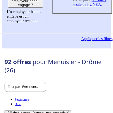
employeur handi-
le site de l’UNEA
.
engagé ?
Un employeur handi-
engagé est un
employeur reconnu
Appliquer
les filtres
92 offres
pour Menuisier - Drôme
(26)
Trier par
Pertinence
Pertinence
Date
Afficher la carte
(contenu non-accessible)