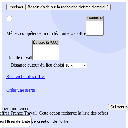
Imprimer
Besoin d'aide sur la recherche d'offres d'emploi ?
Métier, compétence, mot-clé, numéro d'offre
Lieu de travail
Distance autour du lieu choisi
Rechercher
des offres
Créer une alerte
Qui sont n
icher uniquement
 offres France Travail
Cette action recharge la liste des offres
les filtres de
Date de création
de l'offre