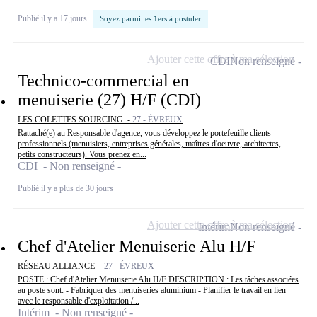
Publié il y a 17 jours
Soyez parmi les 1ers à postuler
Ajouter cette offre à ma sélection
CDI
Non renseigné
Technico-commercial en
menuiserie (27) H/F (CDI)
LES COLETTES SOURCING -
27 - ÉVREUX
Rattaché(e) au Responsable d'agence, vous développez le portefeuille clients
professionnels (menuisiers, entreprises générales, maîtres d'oeuvre, architectes,
petits constructeurs). Vous prenez en...
CDI - Non renseigné
Publié il y a plus de 30 jours
Ajouter cette offre à ma sélection
Intérim
Non renseigné
Chef d'Atelier Menuiserie Alu H/F
RÉSEAU ALLIANCE -
27 - ÉVREUX
POSTE : Chef d'Atelier Menuiserie Alu H/F DESCRIPTION : Les tâches associées
au poste sont: - Fabriquer des menuiseries aluminium - Planifier le travail en lien
avec le responsable d'exploitation /...
Intérim - Non renseigné