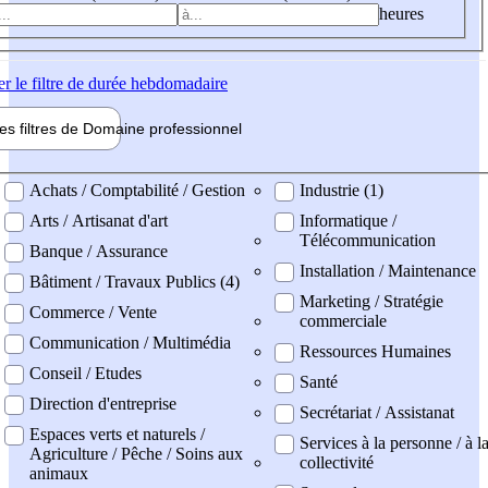
heures
er
le filtre de durée hebdomadaire
les filtres de
Domaine pro
fessionnel
ne professionel
Achats / Comptabilité / Gestion
Industrie (1)
Arts / Artisanat d'art
Informatique /
Télécommunication
Banque / Assurance
Installation / Maintenance
Bâtiment / Travaux Publics (4)
Marketing / Stratégie
Commerce / Vente
commerciale
Communication / Multimédia
Ressources Humaines
Conseil / Etudes
Santé
Direction d'entreprise
Secrétariat / Assistanat
Espaces verts et naturels /
Services à la personne / à l
Agriculture / Pêche / Soins aux
collectivité
animaux