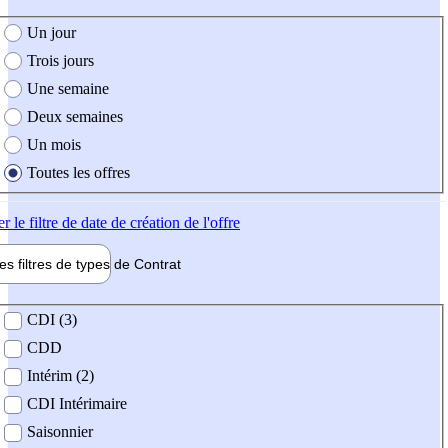
e création de l'offre
Un jour
Trois jours
Une semaine
Deux semaines
Un mois
Toutes les offres
er
le filtre de date de création de l'offre
les filtres de types de
Contrat
de contrat
CDI (3)
CDD
Intérim (2)
CDI Intérimaire
Saisonnier