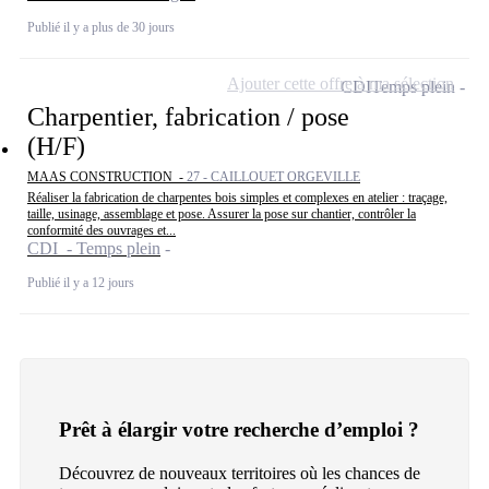
Publié il y a plus de 30 jours
Ajouter cette offre à ma sélection
CDI
Temps plein
Charpentier, fabrication / pose
(H/F)
MAAS CONSTRUCTION -
27 - CAILLOUET ORGEVILLE
Réaliser la fabrication de charpentes bois simples et complexes en atelier : traçage,
taille, usinage, assemblage et pose. Assurer la pose sur chantier, contrôler la
conformité des ouvrages et...
CDI - Temps plein
Publié il y a 12 jours
Prêt à élargir votre recherche d’emploi ?
Découvrez de nouveaux territoires où les chances de