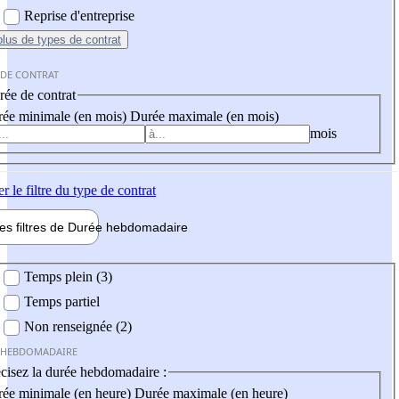
Reprise d'entreprise
plus
de types de contrat
 DE CONTRAT
ée de contrat
ée minimale (en mois)
Durée maximale (en mois)
mois
er
le filtre du type de contrat
les filtres de
Durée hebdo
madaire
 hebdomadaire
Temps plein (3)
Temps partiel
Non renseignée (2)
 HEBDOMADAIRE
cisez la durée hebdomadaire :
ée minimale (en heure)
Durée maximale (en heure)