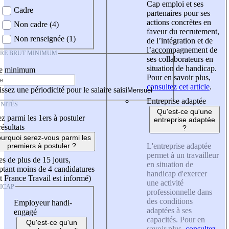
Cap emploi et ses
Cadre
partenaires pour ses
actions concrètes en
Non cadre (4)
faveur du recrutement,
Non renseignée (1)
de l’intégration et de
l’accompagnement de
IRE BRUT MINIMUM
ses collaborateurs en
situation de handicap.
re minimum
Pour en savoir plus,
consultez cet article
.
ssez une périodicité pour le salaire saisi
Entreprise adaptée
NITÉS
Qu'est-ce qu'une
z parmi les 1ers à postuler
entreprise adaptée
résultats
?
urquoi serez-vous parmi les
L'entreprise adaptée
premiers à postuler ?
permet à un travailleur
es de plus de 15 jours,
en situation de
tant moins de 4 candidatures
handicap d'exercer
t France Travail est informé)
une activité
ICAP
professionnelle dans
des conditions
Employeur handi-
adaptées à ses
engagé
capacités. Pour en
Qu'est-ce qu'un
savoir plus,
consultez