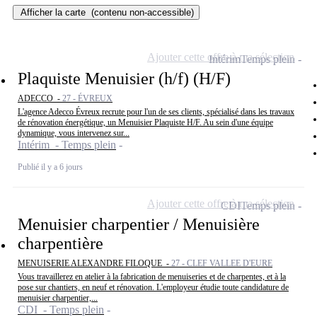
Afficher la carte
(contenu non-accessible)
Ajouter cette offre à ma sélection
Intérim
Temps plein
Plaquiste Menuisier (h/f) (H/F)
ADECCO -
27 - ÉVREUX
L'agence Adecco Évreux recrute pour l'un de ses clients, spécialisé dans les travaux
de rénovation énergétique, un Menuisier Plaquiste H/F. Au sein d'une équipe
dynamique, vous intervenez sur...
Intérim - Temps plein
Publié il y a 6 jours
Ajouter cette offre à ma sélection
CDI
Temps plein
Menuisier charpentier / Menuisière
charpentière
MENUISERIE ALEXANDRE FILOQUE -
27 - CLEF VALLEE D'EURE
Vous travaillerez en atelier à la fabrication de menuiseries et de charpentes, et à la
pose sur chantiers, en neuf et rénovation. L'employeur étudie toute candidature de
menuisier charpentier,...
CDI - Temps plein