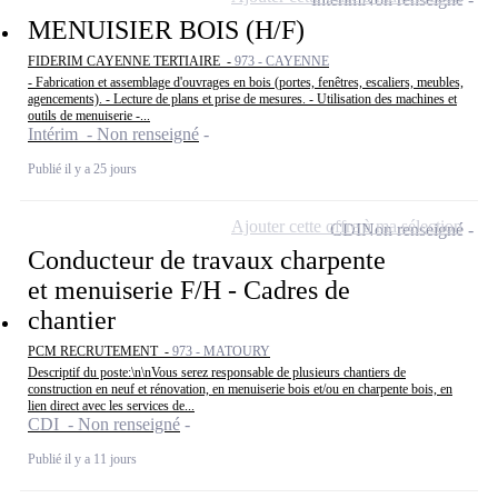
MENUISIER BOIS (H/F)
FIDERIM CAYENNE TERTIAIRE -
973 - CAYENNE
- Fabrication et assemblage d'ouvrages en bois (portes, fenêtres, escaliers, meubles,
agencements). - Lecture de plans et prise de mesures. - Utilisation des machines et
outils de menuiserie -...
Intérim - Non renseigné
Publié il y a 25 jours
Ajouter cette offre à ma sélection
CDI
Non renseigné
Conducteur de travaux charpente
et menuiserie F/H - Cadres de
chantier
PCM RECRUTEMENT -
973 - MATOURY
Descriptif du poste:\n\nVous serez responsable de plusieurs chantiers de
construction en neuf et rénovation, en menuiserie bois et/ou en charpente bois, en
lien direct avec les services de...
CDI - Non renseigné
Publié il y a 11 jours