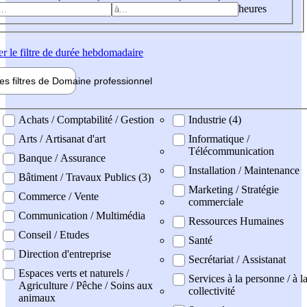
heures
er
le filtre de durée hebdomadaire
les filtres de
Domaine pro
fessionnel
ne professionel
Achats / Comptabilité / Gestion
Industrie (4)
Arts / Artisanat d'art
Informatique /
Télécommunication
Banque / Assurance
Installation / Maintenance
Bâtiment / Travaux Publics (3)
Marketing / Stratégie
Commerce / Vente
commerciale
Communication / Multimédia
Ressources Humaines
Conseil / Etudes
Santé
Direction d'entreprise
Secrétariat / Assistanat
Espaces verts et naturels /
Services à la personne / à l
Agriculture / Pêche / Soins aux
collectivité
animaux