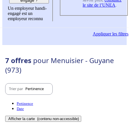
engagé ?
le site de l’UNEA
.
Un employeur handi-
engagé est un
employeur reconnu
Appliquer
les filtres
7 offres
pour Menuisier - Guyane
(973)
Trier par
Pertinence
Pertinence
Date
Afficher la carte
(contenu non-accessible)