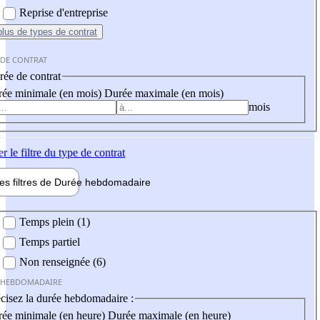
Reprise d'entreprise
plus
de types de contrat
 DE CONTRAT
ée de contrat
ée minimale (en mois)
Durée maximale (en mois)
mois
er
le filtre du type de contrat
les filtres de
Durée hebdo
madaire
 hebdomadaire
Temps plein (1)
Temps partiel
Non renseignée (6)
 HEBDOMADAIRE
cisez la durée hebdomadaire :
ée minimale (en heure)
Durée maximale (en heure)