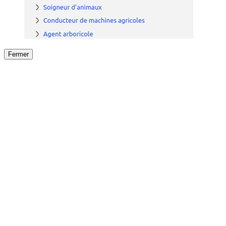
Fermer
Fermer
le détail de l'offre
/
Offre
sur
Offre précéden