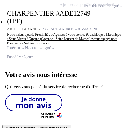
Ajouter cette offre à ma sélection
Intérim
Non renseigné
CHARPENTIER #ADE12749
(H/F)
ADECCO GUYANE -
973 - SAINT-LAURENT-DU-MARONI
Notre valeur ajoutée Proximité : 5 Agences à votre service (Guadeloupe / Martinique
/ Saint-Martin / Guyane (Cayenne - Saint-Laurent du Maroni) Acteur engagé pour
l'emploi des Solution sur mesure :...
Intérim - Non renseigné
Publié il y a 3 jours
Votre avis nous intéresse
Qu'avez-vous pensé du service de recherche d'offres ?