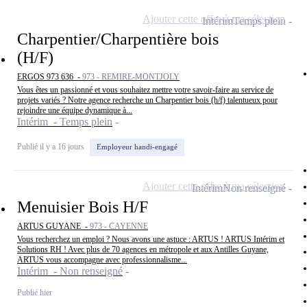
Ajouter cette offre à ma sélection
Intérim
Temps plein
Charpentier/Charpentière bois
(H/F)
ERGOS 973 636 -
973 - REMIRE-MONTJOLY
Vous êtes un passionné et vous souhaitez mettre votre savoir-faire au service de
projets variés ? Notre agence recherche un Charpentier bois (h/f) talentueux pour
rejoindre une équipe dynamique à...
Intérim - Temps plein
Publié il y a 16 jours
Employeur handi-engagé
Ajouter cette offre à ma sélection
Intérim
Non renseigné
Menuisier Bois H/F
ARTUS GUYANE -
973 - CAYENNE
Vous recherchez un emploi ? Nous avons une astuce : ARTUS ! ARTUS Intérim et
Solutions RH ! Avec plus de 70 agences en métropole et aux Antilles Guyane,
ARTUS vous accompagne avec professionnalisme...
Intérim - Non renseigné
Publié hier