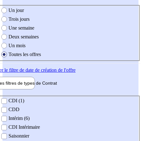
e création de l'offre
Un jour
Trois jours
Une semaine
Deux semaines
Un mois
Toutes les offres
er
le filtre de date de création de l'offre
les filtres de types de
Contrat
de contrat
CDI (1)
CDD
Intérim (6)
CDI Intérimaire
Saisonnier