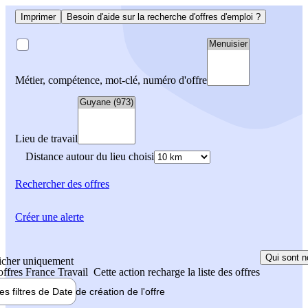
Imprimer
Besoin d'aide sur la recherche d'offres d'emploi ?
Métier, compétence, mot-clé, numéro d'offre
Lieu de travail
Distance autour du lieu choisi
Rechercher
des offres
Créer une alerte
Qui sont n
icher uniquement
 offres France Travail
Cette action recharge la liste des offres
les filtres de
Date de création
de l'offre