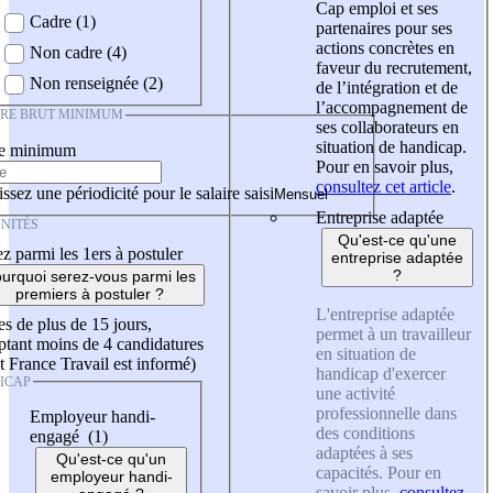
Cap emploi et ses
Cadre (1)
partenaires pour ses
actions concrètes en
Non cadre (4)
faveur du recrutement,
Non renseignée (2)
de l’intégration et de
l’accompagnement de
IRE BRUT MINIMUM
ses collaborateurs en
situation de handicap.
re minimum
Pour en savoir plus,
consultez cet article
.
ssez une périodicité pour le salaire saisi
Entreprise adaptée
NITÉS
Qu'est-ce qu'une
z parmi les 1ers à postuler
entreprise adaptée
?
urquoi serez-vous parmi les
premiers à postuler ?
L'entreprise adaptée
es de plus de 15 jours,
permet à un travailleur
tant moins de 4 candidatures
en situation de
t France Travail est informé)
handicap d'exercer
ICAP
une activité
professionnelle dans
Employeur handi-
des conditions
engagé (1)
adaptées à ses
Qu'est-ce qu'un
capacités. Pour en
employeur handi-
savoir plus,
consultez