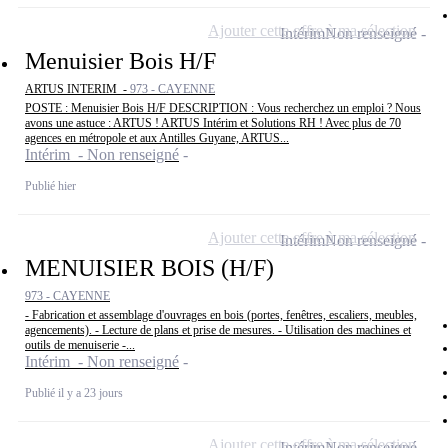
Ajouter cette offre à ma sélection
Intérim
Non renseigné
Menuisier Bois H/F
ARTUS INTERIM -
973 - CAYENNE
POSTE : Menuisier Bois H/F DESCRIPTION : Vous recherchez un emploi ? Nous
avons une astuce : ARTUS ! ARTUS Intérim et Solutions RH ! Avec plus de 70
agences en métropole et aux Antilles Guyane, ARTUS...
Intérim - Non renseigné
Publié hier
Ajouter cette offre à ma sélection
Intérim
Non renseigné
MENUISIER BOIS (H/F)
973 - CAYENNE
- Fabrication et assemblage d'ouvrages en bois (portes, fenêtres, escaliers, meubles,
agencements). - Lecture de plans et prise de mesures. - Utilisation des machines et
outils de menuiserie -...
Intérim - Non renseigné
Publié il y a 23 jours
Ajouter cette offre à ma sélection
Intérim
Non renseigné