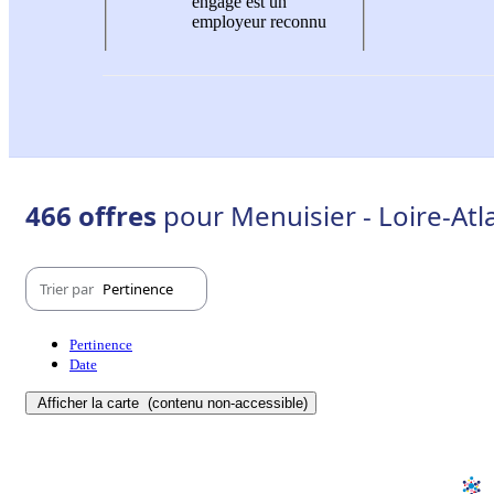
engagé est un
employeur reconnu
466 offres
pour Menuisier - Loire-Atl
Trier par
Pertinence
Pertinence
Date
Afficher la carte
(contenu non-accessible)