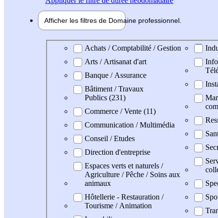
Appliquer
le filtre de durée hebdomadaire
Afficher les filtres de
Domaine pro
fessionnel
Domaine professionel
Achats / Comptabilité / Gestion
Indu
Arts / Artisanat d'art
Info
Tél
Banque / Assurance
Inst
Bâtiment / Travaux
Publics (231)
Mark
com
Commerce / Vente (11)
Res
Communication / Multimédia
San
Conseil / Etudes
Secr
Direction d'entreprise
Serv
Espaces verts et naturels /
coll
Agriculture / Pêche / Soins aux
animaux
Spe
Hôtellerie - Restauration /
Spo
Tourisme / Animation
Tran