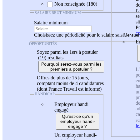
Non renseignée (180)
de
l
SALAIRE BRUT MINIMUM
se
si
Salaire minimum
Po
co
Choisissez une périodicité pour le salaire saisi
En
OPPORTUNITÉS
Soyez parmi les 1ers à postuler
(19)
résultats
Pourquoi serez-vous parmi les
L'
premiers à postuler ?
pe
Offres de plus de 15 jours,
en
comptant moins de 4 candidatures
ha
(dont France Travail est informé)
un
HANDICAP
pr
de
Employeur handi-
ad
engagé
ca
Qu'est-ce qu'un
sa
employeur handi-
le
engagé ?
Un employeur handi-