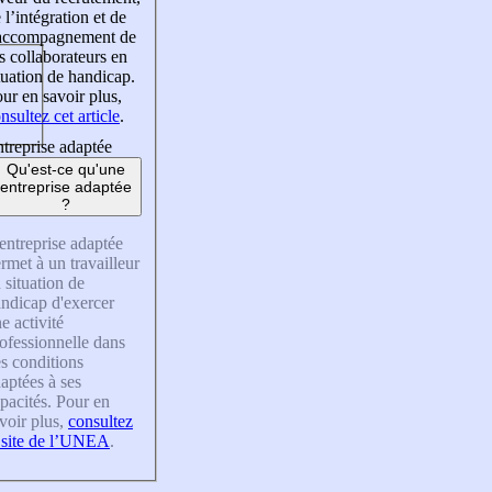
 l’intégration et de
’accompagnement de
s collaborateurs en
tuation de handicap.
ur en savoir plus,
nsultez cet article
.
treprise adaptée
Qu'est-ce qu'une
entreprise adaptée
?
entreprise adaptée
rmet à un travailleur
 situation de
ndicap d'exercer
e activité
ofessionnelle dans
s conditions
aptées à ses
pacités. Pour en
voir plus,
consultez
 site de l’UNEA
.