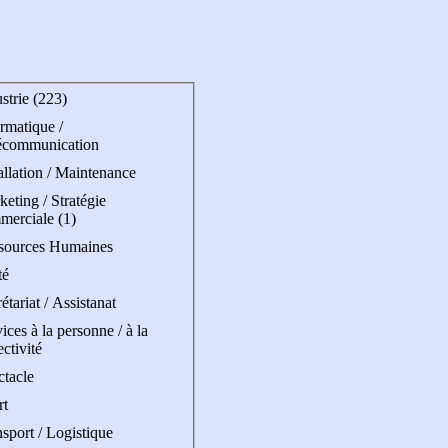
strie (223)
rmatique /
écommunication
allation / Maintenance
eting / Stratégie
merciale (1)
sources Humaines
té
étariat / Assistanat
ices à la personne / à la
ectivité
ctacle
rt
sport / Logistique