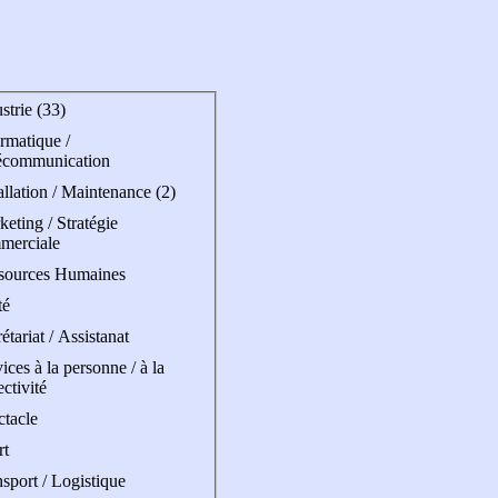
strie (33)
rmatique /
écommunication
allation / Maintenance (2)
eting / Stratégie
merciale
sources Humaines
té
étariat / Assistanat
ices à la personne / à la
ectivité
ctacle
rt
sport / Logistique