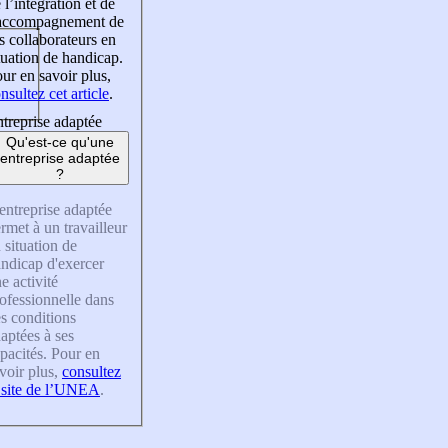
 l’intégration et de
’accompagnement de
s collaborateurs en
tuation de handicap.
ur en savoir plus,
nsultez cet article
.
treprise adaptée
Qu'est-ce qu'une
entreprise adaptée
?
entreprise adaptée
rmet à un travailleur
 situation de
ndicap d'exercer
e activité
ofessionnelle dans
s conditions
aptées à ses
pacités. Pour en
voir plus,
consultez
 site de l’UNEA
.