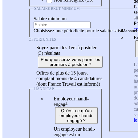
de
l
SALAIRE BRUT MINIMUM
se
si
Salaire minimum
Po
co
Choisissez une périodicité pour le salaire saisi
En
OPPORTUNITÉS
Soyez parmi les 1ers à postuler
(3)
résultats
Pourquoi serez-vous parmi les
L'
premiers à postuler ?
pe
Offres de plus de 15 jours,
en
comptant moins de 4 candidatures
ha
(dont France Travail est informé)
un
HANDICAP
pr
de
Employeur handi-
ad
engagé
ca
Qu'est-ce qu'un
sa
employeur handi-
le
engagé ?
Un employeur handi-
engagé est un