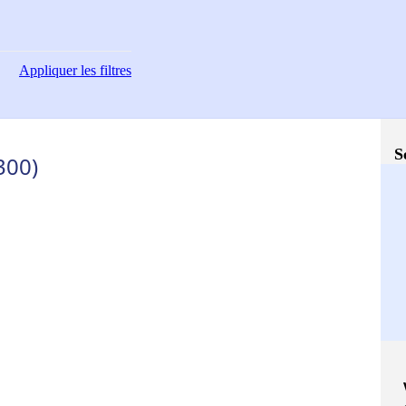
Appliquer
les filtres
S
300)