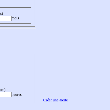
s)
mois
ure)
heures
Créer une alerte