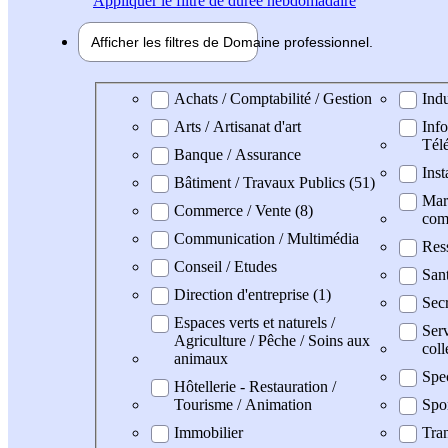
Appliquer
le filtre de durée hebdomadaire
Afficher les filtres de
Domaine pro
fessionnel
Domaine professionel
Achats / Comptabilité / Gestion
Indu
Arts / Artisanat d'art
Info
Tél
Banque / Assurance
Inst
Bâtiment / Travaux Publics (51)
Mark
Commerce / Vente (8)
com
Communication / Multimédia
Res
Conseil / Etudes
San
Direction d'entreprise (1)
Secr
Espaces verts et naturels /
Serv
Agriculture / Pêche / Soins aux
coll
animaux
Spe
Hôtellerie - Restauration /
Tourisme / Animation
Spo
Immobilier
Tran