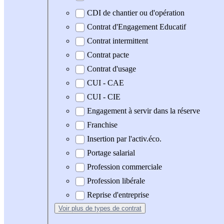
CDI de chantier ou d'opération
Contrat d'Engagement Educatif
Contrat intermittent
Contrat pacte
Contrat d'usage
CUI - CAE
CUI - CIE
Engagement à servir dans la réserve
Franchise
Insertion par l'activ.éco.
Portage salarial
Profession commerciale
Profession libérale
Reprise d'entreprise
Voir plus
de types de contrat