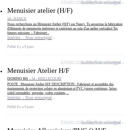
Ajouter cette offre à ma sélection
Intérim
Non renseigné
Menuisier atelier (H/F)
54 - NANCY
Nous recherchons un Menuisier Atelier (H/F) sur Nancy. Tu assureras la fabrication
d'éléments de menuiserie intérieure et extérieure au sein d'un atelier spécialisé.Tes
futures missions :- Fabriquer...
Intérim - Non renseigné
Publié il y a 9 jours
Ajouter cette offre à ma sélection
Intérim
Non renseigné
Menuisier Atelier H/F
DOMINO RH -
54 - HEILLECOURT
POSTE : Menuisier Atelier H/F DESCRIPTION : Fabriquer et assembler des
équipements de protection solaire en aluminium et PVC (stores extérieurs, brise-
soleil orientables, pergolas, volets roulants,...
Intérim - Non renseigné
Publié il y a 9 jours
Ajouter cette offre à ma sélection
Intérim
Non renseigné