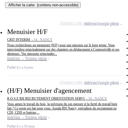
Afficher la carte
(contenu non-accessible)
Ajouter cette offre à ma sélection
Intérim
Temps plein
Menuisier H/F
CRIT INTERIM -
54 - NANCY
Nous recherchons un menuisier (H/F) pour une mission sur le long terme. Vous
interviendrez principalement sur des chantiers en déplacement à Contrexéville et ses
alentours. Vos missions principales...
Intérim - Temps plein
Publié il y a 4 jours
Ajouter cette offre à ma sélection
Intérim
Temps plein
(H/F) Menuisier d'agencement
R.O.S.E RH RECRUTEMENT ORIENTATION SERVI -
54 - NANCY
Vous aimez le travail du bois, la précision du sur-mesure et la fierté du travail bien
fait ? Ce poste est fait pour vous. Aquila RH Nancy, spécialiste du recrutement en
CDI, CDD et Intérim,...
Intérim - Temps plein
Publié il y a 10 jours