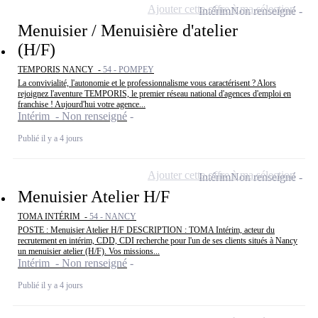
Ajouter cette offre à ma sélection
Intérim
Non renseigné
Menuisier / Menuisière d'atelier
(H/F)
TEMPORIS NANCY -
54 - POMPEY
La convivialité, l'autonomie et le professionnalisme vous caractérisent ? Alors
rejoignez l'aventure TEMPORIS, le premier réseau national d'agences d'emploi en
franchise ! Aujourd'hui votre agence...
Intérim - Non renseigné
Publié il y a 4 jours
Ajouter cette offre à ma sélection
Intérim
Non renseigné
Menuisier Atelier H/F
TOMA INTÉRIM -
54 - NANCY
POSTE : Menuisier Atelier H/F DESCRIPTION : TOMA Intérim, acteur du
recrutement en intérim, CDD, CDI recherche pour l'un de ses clients situés à Nancy
un menuisier atelier (H/F). Vos missions...
Intérim - Non renseigné
Publié il y a 4 jours