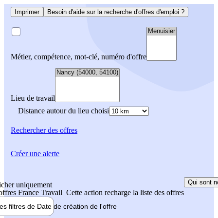
Imprimer
Besoin d'aide sur la recherche d'offres d'emploi ?
Métier, compétence, mot-clé, numéro d'offre
Lieu de travail
Distance autour du lieu choisi
Rechercher
des offres
Créer une alerte
Qui sont n
icher uniquement
 offres France Travail
Cette action recharge la liste des offres
les filtres de
Date de création
de l'offre