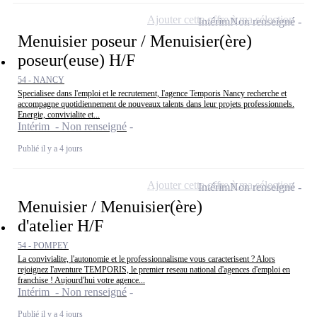
Ajouter cette offre à ma sélection
Intérim
Non renseigné
Menuisier poseur / Menuisier(ère)
poseur(euse) H/F
54 - NANCY
Specialisee dans l'emploi et le recrutement, l'agence Temporis Nancy recherche et
accompagne quotidiennement de nouveaux talents dans leur projets professionnels.
Energie, convivialite et...
Intérim - Non renseigné
Publié il y a 4 jours
Ajouter cette offre à ma sélection
Intérim
Non renseigné
Menuisier / Menuisier(ère)
d'atelier H/F
54 - POMPEY
La convivialite, l'autonomie et le professionnalisme vous caracterisent ? Alors
rejoignez l'aventure TEMPORIS, le premier reseau national d'agences d'emploi en
franchise ! Aujourd'hui votre agence...
Intérim - Non renseigné
Publié il y a 4 jours