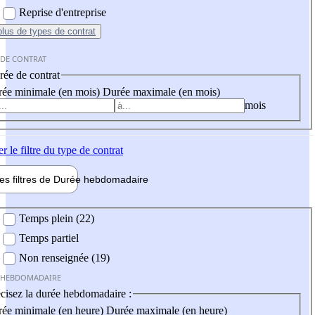
Reprise d'entreprise
plus
de types de contrat
 DE CONTRAT
ée de contrat
ée minimale (en mois)
Durée maximale (en mois)
mois
er
le filtre du type de contrat
les filtres de
Durée hebdo
madaire
 hebdomadaire
Temps plein (22)
Temps partiel
Non renseignée (19)
 HEBDOMADAIRE
cisez la durée hebdomadaire :
ée minimale (en heure)
Durée maximale (en heure)