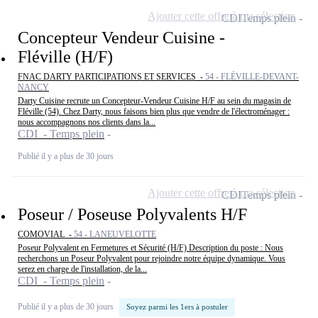
Ajouter cette offre à ma sélection
CDI
Temps plein
Concepteur Vendeur Cuisine -
Fléville (H/F)
FNAC DARTY PARTICIPATIONS ET SERVICES -
54 - FLÉVILLE-DEVANT-
NANCY
Darty Cuisine recrute un Concepteur-Vendeur Cuisine H/F au sein du magasin de
Fléville (54). Chez Darty, nous faisons bien plus que vendre de l'électroménager :
nous accompagnons nos clients dans la...
CDI - Temps plein
Publié il y a plus de 30 jours
Ajouter cette offre à ma sélection
CDI
Temps plein
Poseur / Poseuse Polyvalents H/F
COMOVIAL -
54 - LANEUVELOTTE
Poseur Polyvalent en Fermetures et Sécurité (H/F) Description du poste : Nous
recherchons un Poseur Polyvalent pour rejoindre notre équipe dynamique. Vous
serez en charge de l'installation, de la...
CDI - Temps plein
Publié il y a plus de 30 jours
Soyez parmi les 1ers à postuler