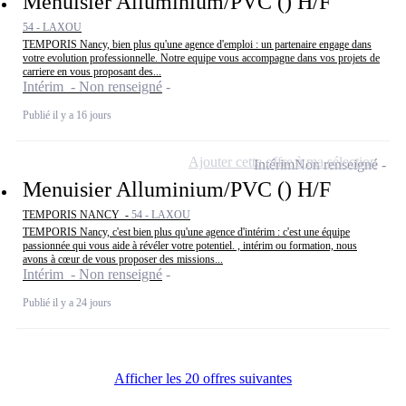
Menuisier Alluminium/PVC () H/F
54 - LAXOU
TEMPORIS Nancy, bien plus qu'une agence d'emploi : un partenaire engage dans
votre evolution professionnelle. Notre equipe vous accompagne dans vos projets de
carriere en vous proposant des...
Intérim - Non renseigné
Publié il y a 16 jours
Ajouter cette offre à ma sélection
Intérim
Non renseigné
Menuisier Alluminium/PVC () H/F
TEMPORIS NANCY -
54 - LAXOU
TEMPORIS Nancy, c'est bien plus qu'une agence d'intérim : c'est une équipe
passionnée qui vous aide à révéler votre potentiel. , intérim ou formation, nous
avons à cœur de vous proposer des missions...
Intérim - Non renseigné
Publié il y a 24 jours
Afficher les 20 offres suivantes