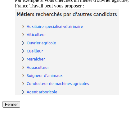
Par exemple si vous cherchez un métier d'ouvrier agricole,
France Travail peut vous proposer :
Fermer
Fermer
le détail de l'offre
/
Offre
sur