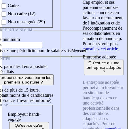
Cap emploi et ses
Cadre
partenaires pour ses
actions concrètes en
Non cadre (12)
faveur du recrutement,
Non renseignée (29)
de l’intégration et de
l’accompagnement de
IRE BRUT MINIMUM
ses collaborateurs en
situation de handicap.
re minimum
Pour en savoir plus,
consultez cet article
.
ssez une périodicité pour le salaire saisi
Entreprise adaptée
NITÉS
Qu'est-ce qu'une
z parmi les 1ers à postuler
entreprise adaptée
résultats
?
urquoi serez-vous parmi les
L'entreprise adaptée
premiers à postuler ?
permet à un travailleur
es de plus de 15 jours,
en situation de
tant moins de 4 candidatures
handicap d'exercer
t France Travail est informé)
une activité
ICAP
professionnelle dans
des conditions
Employeur handi-
adaptées à ses
engagé
capacités. Pour en
Qu'est-ce qu'un
savoir plus,
consultez