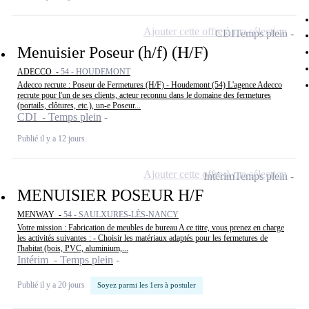
Ajouter cette offre à ma sélection
CDI
Temps plein
Menuisier Poseur (h/f) (H/F)
ADECCO -
54 - HOUDEMONT
Adecco recrute : Poseur de Fermetures (H/F) - Houdemont (54) L'agence Adecco
recrute pour l'un de ses clients, acteur reconnu dans le domaine des fermetures
(portails, clôtures, etc.), un-e Poseur...
CDI - Temps plein
Publié il y a 12 jours
Ajouter cette offre à ma sélection
Intérim
Temps plein
MENUISIER POSEUR H/F
MENWAY -
54 - SAULXURES-LÈS-NANCY
Votre mission : Fabrication de meubles de bureau A ce titre, vous prenez en charge
les activités suivantes : - Choisir les matériaux adaptés pour les fermetures de
l'habitat (bois, PVC, aluminium,...
Intérim - Temps plein
Publié il y a 20 jours
Soyez parmi les 1ers à postuler