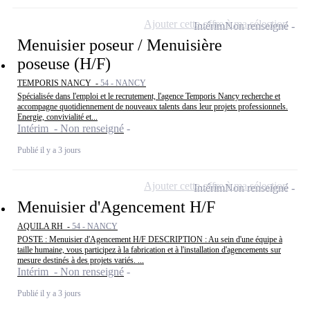
Ajouter cette offre à ma sélection
Intérim
Non renseigné
Menuisier poseur / Menuisière
poseuse (H/F)
TEMPORIS NANCY -
54 - NANCY
Spécialisée dans l'emploi et le recrutement, l'agence Temporis Nancy recherche et
accompagne quotidiennement de nouveaux talents dans leur projets professionnels.
Energie, convivialité et...
Intérim - Non renseigné
Publié il y a 3 jours
Ajouter cette offre à ma sélection
Intérim
Non renseigné
Menuisier d'Agencement H/F
AQUILA RH -
54 - NANCY
POSTE : Menuisier d'Agencement H/F DESCRIPTION : Au sein d'une équipe à
taille humaine, vous participez à la fabrication et à l'installation d'agencements sur
mesure destinés à des projets variés. ...
Intérim - Non renseigné
Publié il y a 3 jours