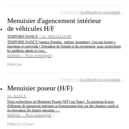
Ajouter cette offre à ma sélection
Intérim
Non renseigné
Menuisier d'agencement intérieur
de véhicules H/F
TEMPORIS NANCY -
54 - HEILLECOURT
TEMPORIS NANCY (agence d'emploi , intérim, formation), c'est une équipe e,
énergique et conviviale ! Spécialiste de l'emploi et du recrutement, nous recherchons
les meilleurs talents et vous...
Intérim - Non renseigné
Publié hier
Ajouter cette offre à ma sélection
Intérim
Non renseigné
Menuisier poseur (H/F)
54 - NANCY
Nous recherchons un Menuisier Poseur (H/F) sur Nancy. Tu assureras la pose
d'éléments de menuiserie intérieure et d'agencement bois sur des chantiers neufs et
en rénovation.Tes futures missions :-...
Intérim - Non renseigné
Publié il y a 2 jours