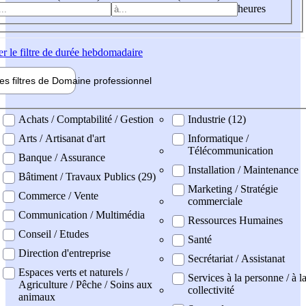
heures
er
le filtre de durée hebdomadaire
les filtres de
Domaine pro
fessionnel
ne professionel
Achats / Comptabilité / Gestion
Industrie (12)
Arts / Artisanat d'art
Informatique /
Télécommunication
Banque / Assurance
Installation / Maintenance
Bâtiment / Travaux Publics (29)
Marketing / Stratégie
Commerce / Vente
commerciale
Communication / Multimédia
Ressources Humaines
Conseil / Etudes
Santé
Direction d'entreprise
Secrétariat / Assistanat
Espaces verts et naturels /
Services à la personne / à l
Agriculture / Pêche / Soins aux
collectivité
animaux