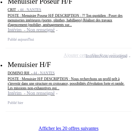
Menuisier Poseur H/F
CRIT -
44 - NANTES
POSTE : Menuisier Poseur H/F DESCRIPTION : ?? Ton quotidien : Poser des
menuiseries intérieures (portes, plinthes, habillages) Réaliser des travaux
d'agencement (mobilier, aménagements sur...
Intérim - Non renseigné
Publié aujourd'hui
Ajouter cette offre à ma sélection
Intérim
Non renseigné
Menuisier H/F
DOMINO RH -
44 - NANTES
POSTE : Menuisier H/F DESCRIPTION : Nous recherchons un profil prêt à
s'investir dans une structure en croissance, possibilités d'évolution forte et rapide.
Les missions non-exhaustives qui...
Intérim - Non renseigné
Publié hier
Afficher les 20 offres suivantes