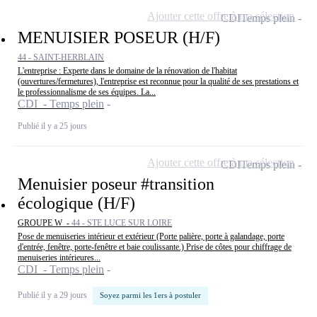
Ajouter cette offre à ma sélection
CDI
Temps plein
MENUISIER POSEUR (H/F)
44 - SAINT-HERBLAIN
L'entreprise : Experte dans le domaine de la rénovation de l'habitat
(ouvertures/fermetures), l'entreprise est reconnue pour la qualité de ses prestations et
le professionnalisme de ses équipes. La...
CDI - Temps plein
Publié il y a 25 jours
Ajouter cette offre à ma sélection
CDI
Temps plein
Menuisier poseur #transition
écologique (H/F)
GROUPE W -
44 - STE LUCE SUR LOIRE
Pose de menuiseries intérieur et extérieur (Porte palière, porte à galandage, porte
d'entrée, fenêtre, porte-fenêtre et baie coulissante.) Prise de côtes pour chiffrage de
menuiseries intérieures...
CDI - Temps plein
Publié il y a 29 jours
Soyez parmi les 1ers à postuler