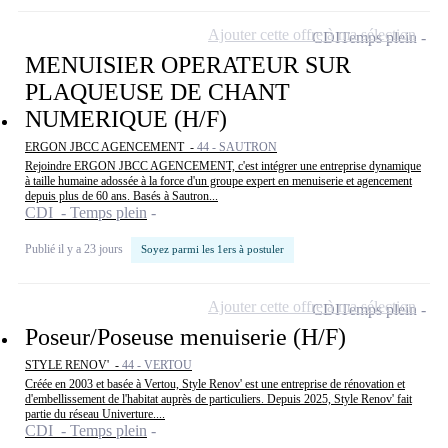
Ajouter cette offre à ma sélection
CDI
Temps plein
MENUISIER OPERATEUR SUR
PLAQUEUSE DE CHANT
NUMERIQUE (H/F)
ERGON JBCC AGENCEMENT -
44 - SAUTRON
Rejoindre ERGON JBCC AGENCEMENT, c'est intégrer une entreprise dynamique
à taille humaine adossée à la force d'un groupe expert en menuiserie et agencement
depuis plus de 60 ans. Basés à Sautron...
CDI - Temps plein
Publié il y a 23 jours
Soyez parmi les 1ers à postuler
Ajouter cette offre à ma sélection
CDI
Temps plein
Poseur/Poseuse menuiserie (H/F)
STYLE RENOV' -
44 - VERTOU
Créée en 2003 et basée à Vertou, Style Renov' est une entreprise de rénovation et
d'embellissement de l'habitat auprès de particuliers. Depuis 2025, Style Renov' fait
partie du réseau Univerture....
CDI - Temps plein