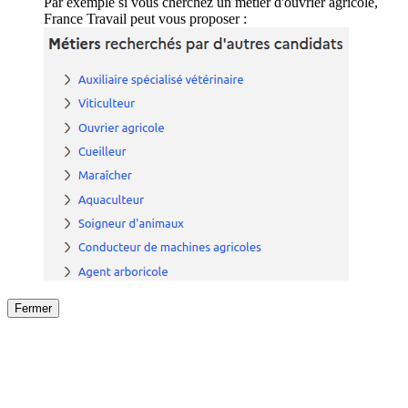
Par exemple si vous cherchez un métier d'ouvrier agricole,
France Travail peut vous proposer :
Fermer
Fermer
le détail de l'offre
/
Offre
sur