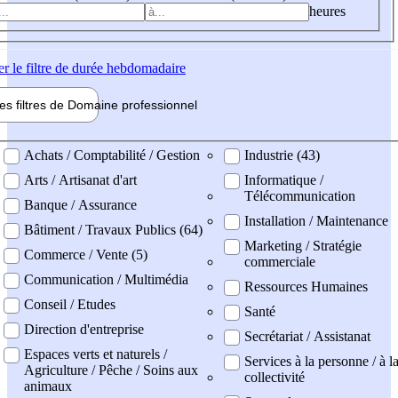
heures
er
le filtre de durée hebdomadaire
les filtres de
Domaine pro
fessionnel
ne professionel
Achats / Comptabilité / Gestion
Industrie (43)
Arts / Artisanat d'art
Informatique /
Télécommunication
Banque / Assurance
Installation / Maintenance
Bâtiment / Travaux Publics (64)
Marketing / Stratégie
Commerce / Vente (5)
commerciale
Communication / Multimédia
Ressources Humaines
Conseil / Etudes
Santé
Direction d'entreprise
Secrétariat / Assistanat
Espaces verts et naturels /
Services à la personne / à l
Agriculture / Pêche / Soins aux
collectivité
animaux