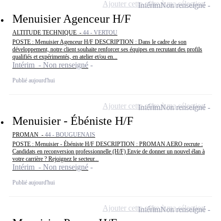
Ajouter cette offre à ma sélection
Intérim
Non renseigné
Menuisier Agenceur H/F
ALTITUDE TECHNIQUE -
44 - VERTOU
POSTE : Menuisier Agenceur H/F DESCRIPTION : Dans le cadre de son
développement, notre client souhaite renforcer ses équipes en recrutant des profils
qualifiés et expérimentés, en atelier et/ou en...
Intérim - Non renseigné
Publié aujourd'hui
Ajouter cette offre à ma sélection
Intérim
Non renseigné
Menuisier - Ébéniste H/F
PROMAN -
44 - BOUGUENAIS
POSTE : Menuisier - Ébéniste H/F DESCRIPTION : PROMAN AERO recrute :
Candidats en reconversion professionnelle (H/F) Envie de donner un nouvel élan à
votre carrière ? Rejoignez le secteur...
Intérim - Non renseigné
Publié aujourd'hui
Ajouter cette offre à ma sélection
Intérim
Non renseigné