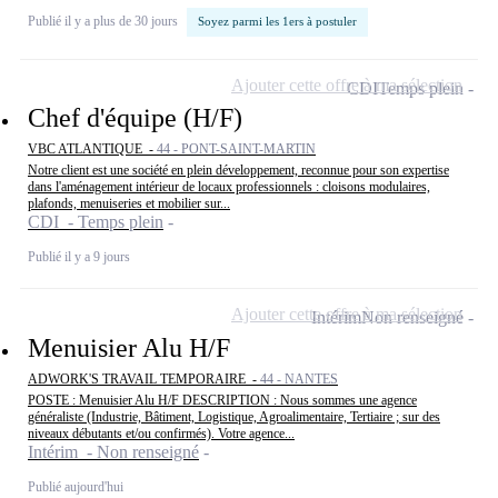
Publié il y a plus de 30 jours
Soyez parmi les 1ers à postuler
Ajouter cette offre à ma sélection
CDI
Temps plein
Chef d'équipe (H/F)
VBC ATLANTIQUE -
44 - PONT-SAINT-MARTIN
Notre client est une société en plein développement, reconnue pour son expertise
dans l'aménagement intérieur de locaux professionnels : cloisons modulaires,
plafonds, menuiseries et mobilier sur...
CDI - Temps plein
Publié il y a 9 jours
Ajouter cette offre à ma sélection
Intérim
Non renseigné
Menuisier Alu H/F
ADWORK'S TRAVAIL TEMPORAIRE -
44 - NANTES
POSTE : Menuisier Alu H/F DESCRIPTION : Nous sommes une agence
généraliste (Industrie, Bâtiment, Logistique, Agroalimentaire, Tertiaire ; sur des
niveaux débutants et/ou confirmés). Votre agence...
Intérim - Non renseigné
Publié aujourd'hui