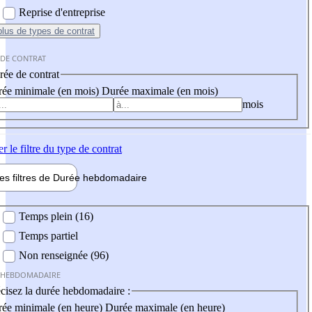
Reprise d'entreprise
plus
de types de contrat
 DE CONTRAT
ée de contrat
ée minimale (en mois)
Durée maximale (en mois)
mois
er
le filtre du type de contrat
les filtres de
Durée hebdo
madaire
 hebdomadaire
Temps plein (16)
Temps partiel
Non renseignée (96)
 HEBDOMADAIRE
cisez la durée hebdomadaire :
ée minimale (en heure)
Durée maximale (en heure)