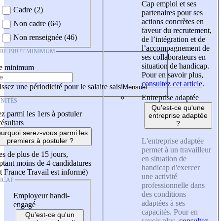
Cap emploi et ses
Cadre (2)
partenaires pour ses
actions concrètes en
Non cadre (64)
faveur du recrutement,
Non renseignée (46)
de l’intégration et de
l’accompagnement de
IRE BRUT MINIMUM
ses collaborateurs en
situation de handicap.
re minimum
Pour en savoir plus,
consultez cet article
.
ssez une périodicité pour le salaire saisi
Entreprise adaptée
NITÉS
Qu'est-ce qu'une
z parmi les 1ers à postuler
entreprise adaptée
résultats
?
urquoi serez-vous parmi les
L'entreprise adaptée
premiers à postuler ?
permet à un travailleur
es de plus de 15 jours,
en situation de
tant moins de 4 candidatures
handicap d'exercer
t France Travail est informé)
une activité
ICAP
professionnelle dans
des conditions
Employeur handi-
adaptées à ses
engagé
capacités. Pour en
Qu'est-ce qu'un
savoir plus,
consultez