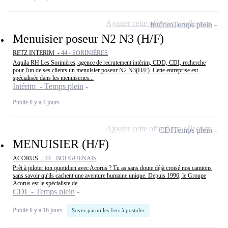
Ajouter cette offre à ma sélection
Intérim
Temps plein
Menuisier poseur N2 N3 (H/F)
RETZ INTERIM -
44 - SORINIÈRES
Aquila RH Les Sorinières, agence de recrutement intérim, CDD, CDI, recherche
pour l'un de ses clients un menuisier poseur N2 N3(H/F). Cette entreprise est
spécialisée dans les menuiseries...
Intérim - Temps plein
Publié il y a 4 jours
Ajouter cette offre à ma sélection
CDI
Temps plein
MENUISIER (H/F)
ACORUS -
44 - BOUGUENAIS
Prêt à piloter ton quotidien avec Acorus ? Tu as sans doute déjà croisé nos camions
sans savoir qu'ils cachent une aventure humaine unique. Depuis 1996, le Groupe
Acorus est le spécialiste de...
CDI - Temps plein
Publié il y a 16 jours
Soyez parmi les 1ers à postuler