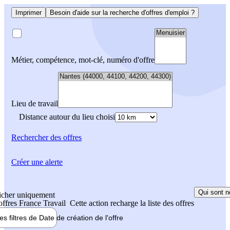
Imprimer
Besoin d'aide sur la recherche d'offres d'emploi ?
Métier, compétence, mot-clé, numéro d'offre
Lieu de travail
Distance autour du lieu choisi
Rechercher
des offres
Créer une alerte
Qui sont n
icher uniquement
 offres France Travail
Cette action recharge la liste des offres
les filtres de
Date de création
de l'offre