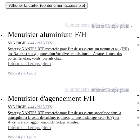
Afficher la carte
(contenu non-accessible)
Ajouter cette offre à ma sélection
Intérim
Temps plein
Menuisier aluminium F/H
SYNERGIE -
44 - NANTES
Synergie NANTES BTP recherche pour l'un de ses clients, un menuisier alu (F/H)
sur Nantes et son agglomération.Vos diverses missions : - Assurer la pose des
portes, fenêtres, volets, portails chez...
Intérim - Temps plein
Publié il y a 3 jours
Ajouter cette offre à ma sélection
Intérim
Temps plein
Menuisier d'agencement F/H
SYNERGIE -
44 - NANTES
Synergie NANTES BTP recherche pour l'un de ses clients spécialisée dans la
conception et la vente de cuisines équipées, un menuisier agenceur (H/F) sur
Ancenis et son agglomération.Effectuer le métré...
Intérim - Temps plein
Publié il y a 3 jours