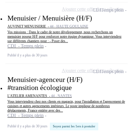
Ajouter cette offre à ma sélection
CDI
Temps plein
Menuisier / Menuisière (H/F)
AUVINET MENUISERIE -
44 - HAUTE GOULAINE
Vos missions : Dans le cadre de notre développement, nous recherchons un
menuisier poseur H/F pour renforcer notre équipe dynamique. Vous interviendrez
sur différents chantiers pour : - Poser des...
CDI - Temps plein
Publié il y a plus de 30 jours
Ajouter cette offre à ma sélection
CDI
Temps plein
Menuisier-agenceur (H/F)
#transition écologique
L'ATELIER AMENANTES -
44 - NANTES
Vous interviendrez chez nos clients en magasin, pour l'installation et l'agencement de
cuisines et autres agencements intérieurs. Le poste implique de nombreux
déplacements, France entière avec des...
CDI - Temps plein
Publié il y a plus de 30 jours
Soyez parmi les 1ers à postuler