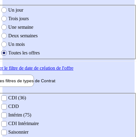
e création de l'offre
Un jour
Trois jours
Une semaine
Deux semaines
Un mois
Toutes les offres
er
le filtre de date de création de l'offre
les filtres de types de
Contrat
de contrat
CDI (36)
CDD
Intérim (75)
CDI Intérimaire
Saisonnier