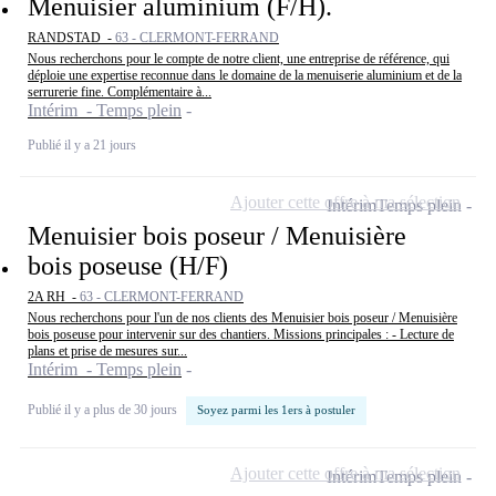
Menuisier aluminium (F/H).
RANDSTAD -
63 - CLERMONT-FERRAND
Nous recherchons pour le compte de notre client, une entreprise de référence, qui
déploie une expertise reconnue dans le domaine de la menuiserie aluminium et de la
serrurerie fine. Complémentaire à...
Intérim - Temps plein
Publié il y a 21 jours
Ajouter cette offre à ma sélection
Intérim
Temps plein
Menuisier bois poseur / Menuisière
bois poseuse (H/F)
2A RH -
63 - CLERMONT-FERRAND
Nous recherchons pour l'un de nos clients des Menuisier bois poseur / Menuisière
bois poseuse pour intervenir sur des chantiers. Missions principales : - Lecture de
plans et prise de mesures sur...
Intérim - Temps plein
Publié il y a plus de 30 jours
Soyez parmi les 1ers à postuler
Ajouter cette offre à ma sélection
Intérim
Temps plein