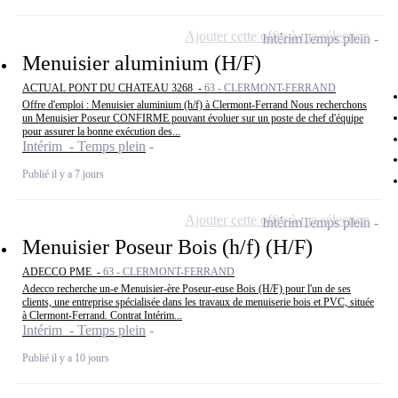
Ajouter cette offre à ma sélection
Intérim
Temps plein
Menuisier aluminium (H/F)
ACTUAL PONT DU CHATEAU 3268 -
63 - CLERMONT-FERRAND
Offre d'emploi : Menuisier aluminium (h/f) à Clermont-Ferrand Nous recherchons
un Menuisier Poseur CONFIRME pouvant évoluer sur un poste de chef d'équipe
pour assurer la bonne exécution des...
Intérim - Temps plein
Publié il y a 7 jours
Ajouter cette offre à ma sélection
Intérim
Temps plein
Menuisier Poseur Bois (h/f) (H/F)
ADECCO PME -
63 - CLERMONT-FERRAND
Adecco recherche un-e Menuisier-ère Poseur-euse Bois (H/F) pour l'un de ses
clients, une entreprise spécialisée dans les travaux de menuiserie bois et PVC, située
à Clermont-Ferrand. Contrat Intérim...
Intérim - Temps plein
Publié il y a 10 jours