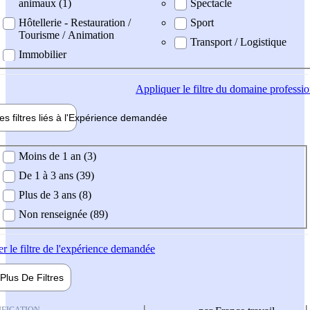
animaux (1)
Spectacle
Hôtellerie - Restauration /
Sport
Tourisme / Animation
Transport / Logistique
Immobilier
Appliquer
le filtre du domaine professi
es filtres liés à l'
Expérience
demandée
ience demandée
Moins de 1 an (3)
De 1 à 3 ans (39)
Plus de 3 ans (8)
Non renseignée (89)
er
le filtre de l'expérience demandée
Plus De
Filtres