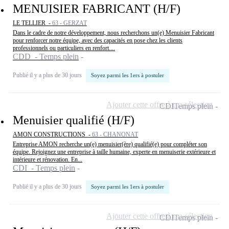
MENUISIER FABRICANT (H/F)
LE TELLIER -
63 - GERZAT
Dans le cadre de notre développement, nous recherchons un(e) Menuisier Fabricant
pour renforcer notre équipe, avec des capacités en pose chez les clients
professionnels ou particuliers en renfort....
CDD - Temps plein
Publié il y a plus de 30 jours
Soyez parmi les 1ers à postuler
Ajouter cette offre à ma sélection
CDI
Temps plein
Menuisier qualifié (H/F)
AMON CONSTRUCTIONS -
63 - CHANONAT
Entreprise AMON recherche un(e) menuisier(ère) qualifié(e) pour compléter son
équipe. Rejoignez une entreprise à taille humaine, experte en menuiserie extérieure et
intérieure et rénovation. En...
CDI - Temps plein
Publié il y a plus de 30 jours
Soyez parmi les 1ers à postuler
Ajouter cette offre à ma sélection
CDI
Temps plein