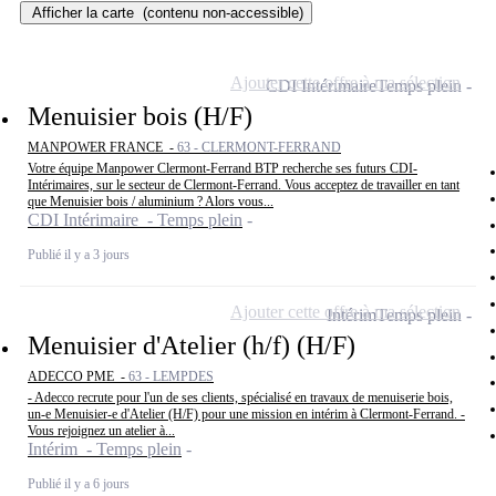
Afficher la carte
(contenu non-accessible)
Ajouter cette offre à ma sélection
CDI Intérimaire
Temps plein
Menuisier bois (H/F)
MANPOWER FRANCE -
63 - CLERMONT-FERRAND
Votre équipe Manpower Clermont-Ferrand BTP recherche ses futurs CDI-
Intérimaires, sur le secteur de Clermont-Ferrand. Vous acceptez de travailler en tant
que Menuisier bois / aluminium ? Alors vous...
CDI Intérimaire - Temps plein
Publié il y a 3 jours
Ajouter cette offre à ma sélection
Intérim
Temps plein
Menuisier d'Atelier (h/f) (H/F)
ADECCO PME -
63 - LEMPDES
- Adecco recrute pour l'un de ses clients, spécialisé en travaux de menuiserie bois,
un-e Menuisier-e d'Atelier (H/F) pour une mission en intérim à Clermont-Ferrand. -
Vous rejoignez un atelier à...
Intérim - Temps plein
Publié il y a 6 jours