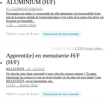
ALUMINIUM (H/F)
63 - CLERMONT FERRAND
Présentation du métier Le responsable du pôle aluminium a la responsabilité d'une
part de la gestion globale de l'avant fabrication (c'est à dire de la saisie d'un devis à la
livraison de l'ensemble...
CDI - Temps plein
Publié il y a plus de 30 jours
Soyez parmi les 1ers à postuler
Ajouter cette offre à ma sélection
CDD
Temps plein
Apprenti(e) en menuiserie-H/F
(H/F)
M2A EVENTS -
63 - AULNAT
On cherche notre futur apprentie(e) pour créer des espaces uniques ! Tu aimes
transformer les espaces et voir un projet prendre vie du plan à la pose finale? Chez
M2A EVENTS, on est passionnées par...
CDD - Temps plein
Publié il y a plus de 30 jours
Soyez parmi les 1ers à postuler