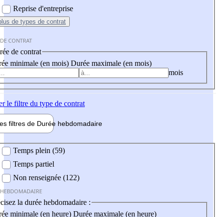
Reprise d'entreprise
plus
de types de contrat
 DE CONTRAT
ée de contrat
ée minimale (en mois)
Durée maximale (en mois)
mois
er
le filtre du type de contrat
les filtres de
Durée hebdo
madaire
 hebdomadaire
Temps plein (59)
Temps partiel
Non renseignée (122)
 HEBDOMADAIRE
cisez la durée hebdomadaire :
ée minimale (en heure)
Durée maximale (en heure)