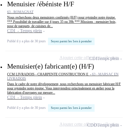
Menuisier /ébéniste H/F
63 - ROMAGNAT
Nous recherchons deux menuisiers confirmés (H/F) pour rejoindre notre équipe.
*** Possibilité de travailler sur 4 jours 35 ou 39h *** Missions : menuisier bois,
pose de parquets, de cuisines de...
CDI - Temps plein
Publié il y a plus de 30 jours
Soyez parmi les 1ers à postuler
Ajouter cette offre à ma sélection
CDI
Temps plein
Menuisier(e) fabricant(e) (H/F)
CCM LIVRADOIS - CHARPENTE CONSTRUCTION E -
63 - MARSAC EN
LIVRADOIS
Dans le cadre de notre développement, nous recherchons un menuisier fabricant H/F
pour rejoindre notre équipe. Vous interviendrez principalement en atelier pour la
fabrication d'ouvrages sur mesure...
CDI - Temps plein
Publié il y a plus de 30 jours
Soyez parmi les 1ers à postuler
Ajouter cette offre à ma sélection
CDD
Temps plein