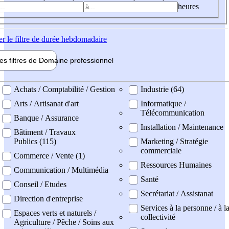
heures
er
le filtre de durée hebdomadaire
les filtres de
Domaine pro
fessionnel
ne professionel
Achats / Comptabilité / Gestion
Industrie (64)
Arts / Artisanat d'art
Informatique /
Télécommunication
Banque / Assurance
Installation / Maintenance
Bâtiment / Travaux
Publics (115)
Marketing / Stratégie
commerciale
Commerce / Vente (1)
Ressources Humaines
Communication / Multimédia
Santé
Conseil / Etudes
Secrétariat / Assistanat
Direction d'entreprise
Services à la personne / à l
Espaces verts et naturels /
collectivité
Agriculture / Pêche / Soins aux