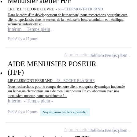
Menuisier atelier H/F
CRIT BTP SECOND ŒUVRE -
63 - CLERMONT-FERRAND
Dans le cadre d'un développement de leur activité, nous recherchons pour plusieurs
clients, spécialisés dans le secteur de la menuiserie bois, aluminium et métallique,
serrurerie industrielle et...
Intérim - Temps plein
Publié il y a 17 jours
Ajouter cette offre à ma sélection
Intérim
Temps plein
AIDE MENUISIER POSEUR
(H/F)
LIP CLERMONT FERRAND -
63 - ROCHE-BLANCHE
Nous recherchons pour le compte de notre client, entreprise dynamique implantée
sur le bassin clermontois, un aide menuisier poseur En collaboration avec nos
menuisiers poseurs, vous participerez à...
Intérim - Temps plein
Publié il y a 19 jours
Soyez parmi les 1ers à postuler
Ajouter cette offre à ma sélection
Intérim
Temps plein