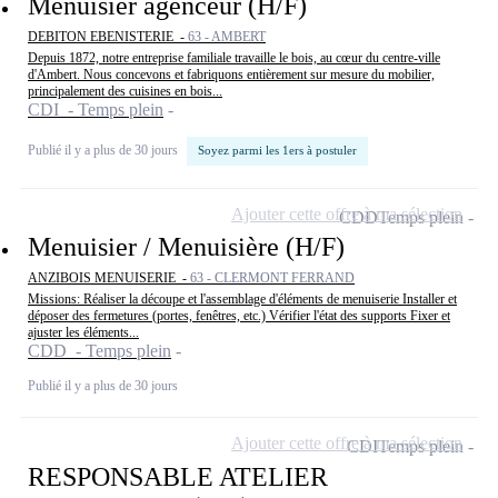
Menuisier agenceur (H/F)
DEBITON EBENISTERIE -
63 - AMBERT
Depuis 1872, notre entreprise familiale travaille le bois, au cœur du centre-ville
d'Ambert. Nous concevons et fabriquons entièrement sur mesure du mobilier,
principalement des cuisines en bois...
CDI - Temps plein
Publié il y a plus de 30 jours
Soyez parmi les 1ers à postuler
Ajouter cette offre à ma sélection
CDD
Temps plein
Menuisier / Menuisière (H/F)
ANZIBOIS MENUISERIE -
63 - CLERMONT FERRAND
Missions: Réaliser la découpe et l'assemblage d'éléments de menuiserie Installer et
déposer des fermetures (portes, fenêtres, etc.) Vérifier l'état des supports Fixer et
ajuster les éléments...
CDD - Temps plein
Publié il y a plus de 30 jours
Ajouter cette offre à ma sélection
CDI
Temps plein
RESPONSABLE ATELIER