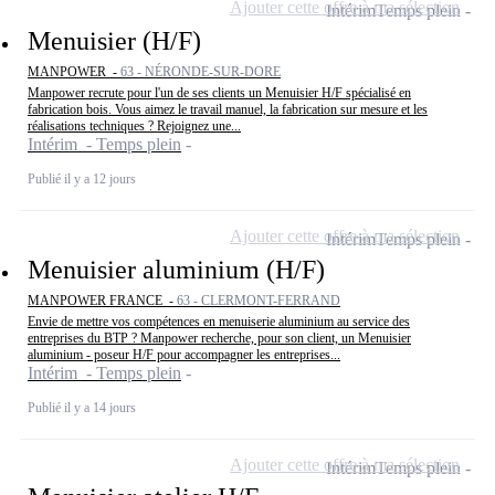
Ajouter cette offre à ma sélection
Intérim
Temps plein
Menuisier (H/F)
MANPOWER -
63 - NÉRONDE-SUR-DORE
Manpower recrute pour l'un de ses clients un Menuisier H/F spécialisé en
fabrication bois. Vous aimez le travail manuel, la fabrication sur mesure et les
réalisations techniques ? Rejoignez une...
Intérim - Temps plein
Publié il y a 12 jours
Ajouter cette offre à ma sélection
Intérim
Temps plein
Menuisier aluminium (H/F)
MANPOWER FRANCE -
63 - CLERMONT-FERRAND
Envie de mettre vos compétences en menuiserie aluminium au service des
entreprises du BTP ? Manpower recherche, pour son client, un Menuisier
aluminium - poseur H/F pour accompagner les entreprises...
Intérim - Temps plein
Publié il y a 14 jours
Ajouter cette offre à ma sélection
Intérim
Temps plein