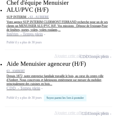
Chef d'équipe Menuisier
ALU/PVC (H/F)
SUP INTERIM -
63 - AUBIERE
Votre agence SUP INTERIM CLERMONT FERRAND recherche pour un de ses
clients un MENUISIER ALU/PVC H/F. Vos missions : Dépose de l'existant,Pose
de fenêtres, portes, volets, volets roulants,...
Intérim - Temps plein
Publié il y a plus de 30 jours
Ajouter cette offre à ma sélection
CDD
Temps plein
Aide Menuisier agenceur (H/F)
63 - AMBERT
Depuis 1872, notre entreprise familiale travaille le bois, au cœur du centre-ville
d'Ambert. Nous concevons et fabriquons entièrement sur mesure du mobilier,
principalement des cuisines en bois...
CDD - Temps plein
Publié il y a plus de 30 jours
Soyez parmi les 1ers à postuler
Ajouter cette offre à ma sélection
CDI
Temps plein