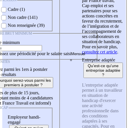
IFICATION
par France travail,
Cap emploi et ses
Cadre (1)
partenaires pour ses
actions concrètes en
Non cadre (141)
faveur du recrutement,
Non renseignée (39)
de l’intégration et de
l’accompagnement de
IRE BRUT MINIMUM
ses collaborateurs en
situation de handicap.
re minimum
Pour en savoir plus,
consultez cet article
.
ssez une périodicité pour le salaire saisi
Entreprise adaptée
NITÉS
Qu'est-ce qu'une
z parmi les 1ers à postuler
entreprise adaptée
)
résultats
?
urquoi serez-vous parmi les
L'entreprise adaptée
premiers à postuler ?
permet à un travailleur
es de plus de 15 jours,
en situation de
tant moins de 4 candidatures
handicap d'exercer
t France Travail est informé)
une activité
ICAP
professionnelle dans
des conditions
Employeur handi-
adaptées à ses
engagé
capacités. Pour en
Qu'est-ce qu'un