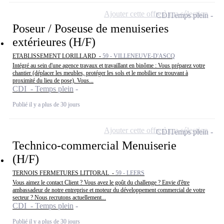
Ajouter cette offre à ma sélection
CDI
Temps plein
Poseur / Poseuse de menuiseries
extérieures (H/F)
ETABLISSEMENT LORILLARD -
59 - VILLENEUVE-D'ASCQ
Intégré au sein d'une agence travaux et travaillant en binôme : Vous préparez votre
chantier (déplacer les meubles, protéger les sols et le mobilier se trouvant à
proximité du lieu de pose). Vous...
CDI - Temps plein
Publié il y a plus de 30 jours
Ajouter cette offre à ma sélection
CDI
Temps plein
Technico-commercial Menuiserie
(H/F)
TERNOIS FERMETURES LITTORAL -
59 - LEERS
Vous aimez le contact Client ? Vous avez le goût du challenge ? Envie d'être
ambassadeur de notre entreprise et moteur du développement commercial de votre
secteur ? Nous recrutons actuellement...
CDI - Temps plein
Publié il y a plus de 30 jours