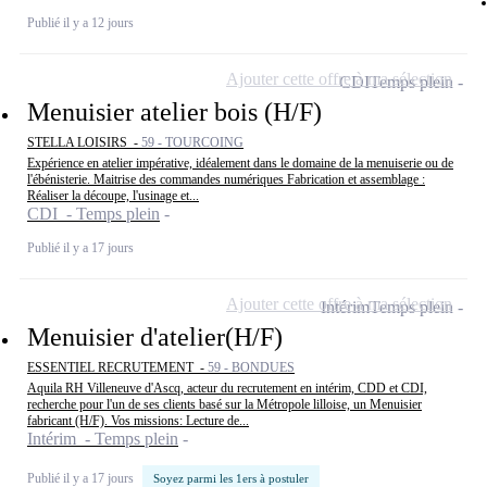
Publié il y a 12 jours
Ajouter cette offre à ma sélection
CDI
Temps plein
Menuisier atelier bois (H/F)
STELLA LOISIRS -
59 - TOURCOING
Expérience en atelier impérative, idéalement dans le domaine de la menuiserie ou de
l'ébénisterie. Maitrise des commandes numériques Fabrication et assemblage :
Réaliser la découpe, l'usinage et...
CDI - Temps plein
Publié il y a 17 jours
Ajouter cette offre à ma sélection
Intérim
Temps plein
Menuisier d'atelier(H/F)
ESSENTIEL RECRUTEMENT -
59 - BONDUES
Aquila RH Villeneuve d'Ascq, acteur du recrutement en intérim, CDD et CDI,
recherche pour l'un de ses clients basé sur la Métropole lilloise, un Menuisier
fabricant (H/F). Vos missions: Lecture de...
Intérim - Temps plein
Publié il y a 17 jours
Soyez parmi les 1ers à postuler