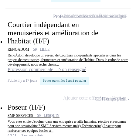
Ajouter cette offre à ma sélection
Profession commerciale
Non renseigné
Courtier indépendant en
menuiseries et amélioration de
l'habitat (H/F)
RENOADOM -
59 - LILLE
RenoÀdom développe un réseau de Courtiers indépendants spécialisés dans les
projets de menuiseries, fermetures et amélioration de l'habitat. Dans le cadre de notre
développement, nous recherchons...
Profession commerciale - Non renseigné
Publié il y a 17 jours
Soyez parmi les 1ers à postuler
Ajouter cette offre à ma sélection
CDI
Temps plein
Poseur (H/F)
SMF SERVICES -
59 - LESQUIN
Vous avez envie d'évoluer dans une entreprise à taille humaine, réactive et reconnue
pour son savoir-faire ? SMF Services recrute un(e) Technicien(ne) Poseur pour
renforcer ses équipes basées à...
CDI - Temps plein