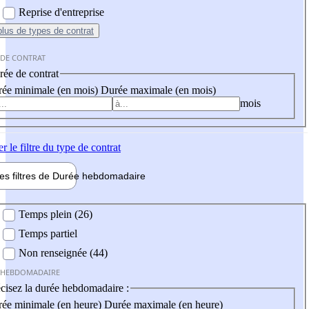
Reprise d'entreprise
plus
de types de contrat
 DE CONTRAT
ée de contrat
ée minimale (en mois)
Durée maximale (en mois)
mois
er
le filtre du type de contrat
les filtres de
Durée hebdo
madaire
 hebdomadaire
Temps plein (26)
Temps partiel
Non renseignée (44)
 HEBDOMADAIRE
cisez la durée hebdomadaire :
ée minimale (en heure)
Durée maximale (en heure)