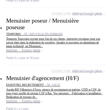
Publié il y a plus de 30 jours
Ajouter cette offre à ma sélection
Intérim
Temps plein
Menuisier poseur / Menuisière
poseuse
TEMPORIS -
59 - NEUVILLE-EN-FERRAIN
Temporis Tourcoing recrute pour l'un de ses clients, entreprise reconnue pour son
savoir-faire dans la réalisation de verrières, façades et ouvrages en aluminium de
haute technicité, un Menuisier...
Intérim - Temps plein
Publié il y a plus de 30 jours
Ajouter cette offre à ma sélection
Intérim
Temps plein
Menuisier d'agencement (H/F)
ESSENTIEL RECRUTEMENT -
59 - LILLE
Aquila RH Villeneuve d'Ascq, agence de recrutement en intérim, CDD et CDI, de
tous types profils de niveau CAP à Bac. Vos missions: - Fabrication et installation :
Réalisation de travaux de...
Intérim - Temps plein
Publié il y a 3 jours