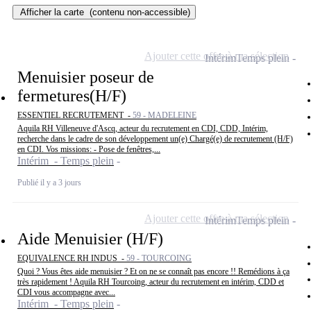
Afficher la carte
(contenu non-accessible)
Ajouter cette offre à ma sélection
Intérim
Temps plein
Menuisier poseur de
fermetures(H/F)
ESSENTIEL RECRUTEMENT -
59 - MADELEINE
Aquila RH Villeneuve d'Ascq, acteur du recrutement en CDI, CDD, Intérim,
recherche dans le cadre de son développement un(e) Chargé(e) de recrutement (H/F)
en CDI. Vos missions: - Pose de fenêtres,...
Intérim - Temps plein
Publié il y a 3 jours
Ajouter cette offre à ma sélection
Intérim
Temps plein
Aide Menuisier (H/F)
EQUIVALENCE RH INDUS -
59 - TOURCOING
Quoi ? Vous êtes aide menuisier ? Et on ne se connaît pas encore !! Remédions à ça
très rapidement ! Aquila RH Tourcoing, acteur du recrutement en intérim, CDD et
CDI vous accompagne avec...
Intérim - Temps plein