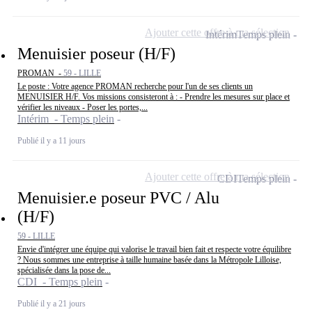
Ajouter cette offre à ma sélection
Intérim
Temps plein
Menuisier poseur (H/F)
PROMAN -
59 - LILLE
Le poste : Votre agence PROMAN recherche pour l'un de ses clients un
MENUISIER H/F. Vos missions consisteront à : - Prendre les mesures sur place et
vérifier les niveaux - Poser les portes,...
Intérim - Temps plein
Publié il y a 11 jours
Ajouter cette offre à ma sélection
CDI
Temps plein
Menuisier.e poseur PVC / Alu
(H/F)
59 - LILLE
Envie d'intégrer une équipe qui valorise le travail bien fait et respecte votre équilibre
? Nous sommes une entreprise à taille humaine basée dans la Métropole Lilloise,
spécialisée dans la pose de...
CDI - Temps plein
Publié il y a 21 jours