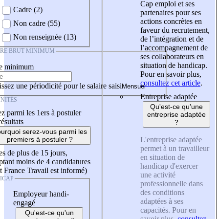
Cap emploi et ses
Cadre (2)
partenaires pour ses
actions concrètes en
Non cadre (55)
faveur du recrutement,
Non renseignée (13)
de l’intégration et de
l’accompagnement de
IRE BRUT MINIMUM
ses collaborateurs en
situation de handicap.
re minimum
Pour en savoir plus,
consultez cet article
.
ssez une périodicité pour le salaire saisi
Entreprise adaptée
NITÉS
Qu'est-ce qu'une
z parmi les 1ers à postuler
entreprise adaptée
résultats
?
urquoi serez-vous parmi les
L'entreprise adaptée
premiers à postuler ?
permet à un travailleur
es de plus de 15 jours,
en situation de
tant moins de 4 candidatures
handicap d'exercer
t France Travail est informé)
une activité
ICAP
professionnelle dans
des conditions
Employeur handi-
adaptées à ses
engagé
capacités. Pour en
Qu'est-ce qu'un
savoir plus,
consultez