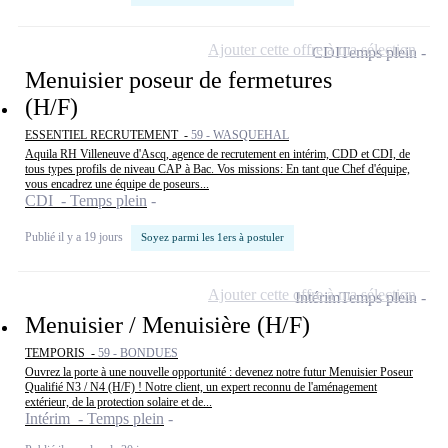
Ajouter cette offre à ma sélection
CDI
Temps plein
Menuisier poseur de fermetures
(H/F)
ESSENTIEL RECRUTEMENT -
59 - WASQUEHAL
Aquila RH Villeneuve d'Ascq, agence de recrutement en intérim, CDD et CDI, de
tous types profils de niveau CAP à Bac. Vos missions: En tant que Chef d'équipe,
vous encadrez une équipe de poseurs...
CDI - Temps plein
Publié il y a 19 jours
Soyez parmi les 1ers à postuler
Ajouter cette offre à ma sélection
Intérim
Temps plein
Menuisier / Menuisière (H/F)
TEMPORIS -
59 - BONDUES
Ouvrez la porte à une nouvelle opportunité : devenez notre futur Menuisier Poseur
Qualifié N3 / N4 (H/F) ! Notre client, un expert reconnu de l'aménagement
extérieur, de la protection solaire et de...
Intérim - Temps plein