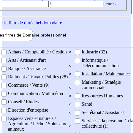
heures
er
le filtre de durée hebdomadaire
les filtres de
Domaine pro
fessionnel
ne professionel
Achats / Comptabilité / Gestion
Industrie (32)
Arts / Artisanat d'art
Informatique /
Télécommunication
Banque / Assurance
Installation / Maintenance
Bâtiment / Travaux Publics (28)
Marketing / Stratégie
Commerce / Vente (9)
commerciale
Communication / Multimédia
Ressources Humaines
Conseil / Etudes
Santé
Direction d'entreprise
Secrétariat / Assistanat
Espaces verts et naturels /
Services à la personne / à l
Agriculture / Pêche / Soins aux
collectivité (1)
animaux