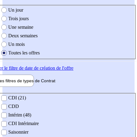
e création de l'offre
Un jour
Trois jours
Une semaine
Deux semaines
Un mois
Toutes les offres
er
le filtre de date de création de l'offre
les filtres de types de
Contrat
de contrat
CDI (21)
CDD
Intérim (48)
CDI Intérimaire
Saisonnier