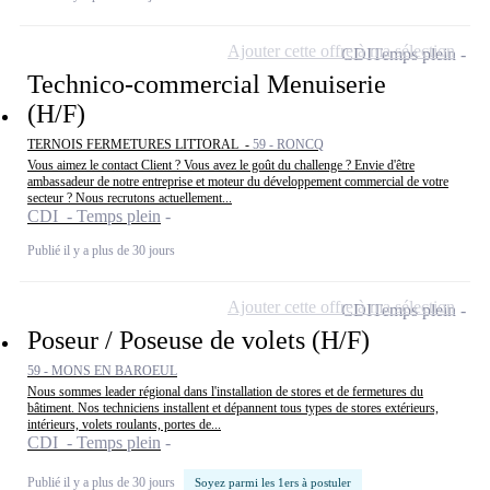
Ajouter cette offre à ma sélection
CDI
Temps plein
Technico-commercial Menuiserie
(H/F)
TERNOIS FERMETURES LITTORAL -
59 - RONCQ
Vous aimez le contact Client ? Vous avez le goût du challenge ? Envie d'être
ambassadeur de notre entreprise et moteur du développement commercial de votre
secteur ? Nous recrutons actuellement...
CDI - Temps plein
Publié il y a plus de 30 jours
Ajouter cette offre à ma sélection
CDI
Temps plein
Poseur / Poseuse de volets (H/F)
59 - MONS EN BAROEUL
Nous sommes leader régional dans l'installation de stores et de fermetures du
bâtiment. Nos techniciens installent et dépannent tous types de stores extérieurs,
intérieurs, volets roulants, portes de...
CDI - Temps plein
Publié il y a plus de 30 jours
Soyez parmi les 1ers à postuler