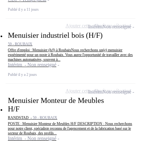
Publié il y a 11 jours
Ajouter cette offre à ma sélection
Intérim
Non renseigné
Menuisier industriel bois (H/F)
59 - ROUBAIX
Offre d'emploi : Menuisier (h/f) à RoubaixNous recherchons un(e) menuisier
expérimenté pour un poste à Roubaix. Vous aurez l'opportunité de travailler avec des
machines automatisées, souvent à...
Intérim - Non renseigné
Publié il y a 2 jours
Ajouter cette offre à ma sélection
Intérim
Non renseigné
Menuisier Monteur de Meubles
H/F
RANDSTAD -
59 - ROUBAIX
POSTE : Menuisier Monteur de Meubles H/F DESCRIPTION : Nous recherchons
pour notre client, spécialiste reconnu de l'agencement et de la fabrication basé sur le
secteur de Roubaix, des profils...
Intérim - Non renseigné