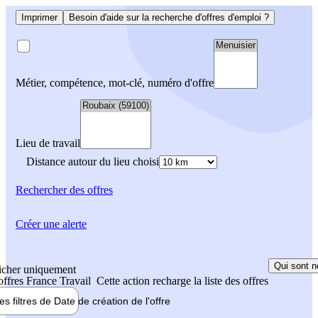
Imprimer
Besoin d'aide sur la recherche d'offres d'emploi ?
Métier, compétence, mot-clé, numéro d'offre
Lieu de travail
Distance autour du lieu choisi
Rechercher
des offres
Créer une alerte
Qui sont n
icher uniquement
 offres France Travail
Cette action recharge la liste des offres
les filtres de
Date de création
de l'offre