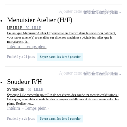
Ajouter cette offre à ma sélection
Intérim
Temps plein
Menuisier Atelier (H/F)
LIP LILLE -
59 - LILLE
En tant que Menuisier Atelier Expérimenté en Intérim dans le secteur du bâtiment,
vous serez amené(e) à travailler sur diverses machines spécialisées telles que la
mortaiseuse, la...
Intérim - Temps plein
Publié il y a 21 jours
Soyez parmi les 1ers à postuler
Ajouter cette offre à ma sélection
Intérim
Temps plein
Soudeur F/H
SYNERGIE -
59 - LILLE
Synergie Lille recherche pour l'un de ses clients des soudeurs menuisiersMissions :
Fabriquer, assembler et installer des ouvrages métalliques et de menuiserie selon les
plans. Réaliser les...
Intérim - Temps plein
Publié il y a 28 jours
Soyez parmi les 1ers à postuler