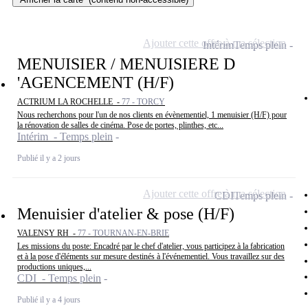
Ajouter cette offre à ma sélection
Intérim
Temps plein
MENUISIER / MENUISIERE D
'AGENCEMENT (H/F)
ACTRIUM LA ROCHELLE -
77 - TORCY
Nous recherchons pour l'un de nos clients en évènementiel, 1 menuisier (H/F) pour
la rénovation de salles de cinéma. Pose de portes, plinthes, etc...
Intérim - Temps plein
Publié il y a 2 jours
Ajouter cette offre à ma sélection
CDI
Temps plein
Menuisier d'atelier & pose (H/F)
VALENSY RH -
77 - TOURNAN-EN-BRIE
Les missions du poste: Encadré par le chef d'atelier, vous participez à la fabrication
et à la pose d'éléments sur mesure destinés à l'événementiel. Vous travaillez sur des
productions uniques,...
CDI - Temps plein
Publié il y a 4 jours