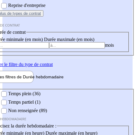
Reprise d'entreprise
plus
de types de contrat
 DE CONTRAT
ée de contrat
ée minimale (en mois)
Durée maximale (en mois)
mois
er
le filtre du type de contrat
les filtres de
Durée hebdo
madaire
 hebdomadaire
Temps plein (36)
Temps partiel (1)
Non renseignée (89)
 HEBDOMADAIRE
cisez la durée hebdomadaire :
ée minimale (en heure)
Durée maximale (en heure)