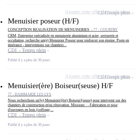
Ajouter cette offre à ma sélection
CDI
Temps plein
Menuisier poseur (H/F)
CONCEPTION REALISATION DE MENUISERIES -
77 - COURTRY
CRM, Entreprise spécialisée en menuiserie aluminium et acier, serrurerie et
occultation, recherche un(e) Menuisier Poseur pour renforcer son équipe. Poste en
itinérance - interventions sur chantiers...
CDI - Temps plein
Publié il y a plus de 30 jours
Ajouter cette offre à ma sélection
CDI
Temps plein
Menuisier(ère) Boiseur(seuse) H/F
77 - DAMMARIE LES LYS
Nous recherchons un'(e) Menuisier/(ère) Boiseur/(seuse) pour intervenir sur des
chantiers de construction et/ou rénovation. Missions : - Fabrication et pose
d'ouvrages en bois (coffrage,...
CDI - Temps plein
Publié il y a plus de 30 jours