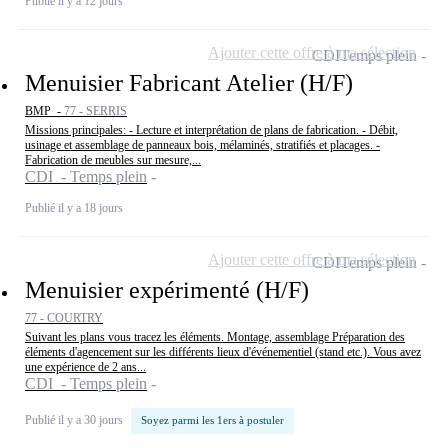
Publié il y a 12 jours
Ajouter cette offre à ma sélection
CDI
Temps plein
Menuisier Fabricant Atelier (H/F)
BMP -
77 - SERRIS
Missions principales: - Lecture et interprétation de plans de fabrication. - Débit,
usinage et assemblage de panneaux bois, mélaminés, stratifiés et placages. -
Fabrication de meubles sur mesure,...
CDI - Temps plein
Publié il y a 18 jours
Ajouter cette offre à ma sélection
CDI
Temps plein
Menuisier expérimenté (H/F)
77 - COURTRY
Suivant les plans vous tracez les éléments. Montage, assemblage Préparation des
éléments d'agencement sur les différents lieux d'événementiel (stand etc.). Vous avez
une expérience de 2 ans...
CDI - Temps plein
Publié il y a 30 jours
Soyez parmi les 1ers à postuler