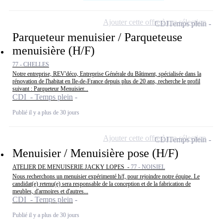
Ajouter cette offre à ma sélection
CDI
Temps plein
Parqueteur menuisier / Parqueteuse
menuisière (H/F)
77 - CHELLES
Notre entreprise, REV'déco, Entreprise Générale du Bâtiment, spécialisée dans la
rénovation de l'habitat en Ile-de-France depuis plus de 20 ans, recherche le profil
suivant : Parqueteur Menuisier...
CDI - Temps plein
Publié il y a plus de 30 jours
Ajouter cette offre à ma sélection
CDI
Temps plein
Menuisier / Menuisière pose (H/F)
ATELIER DE MENUISERIE JACKY LOPES -
77 - NOISIEL
Nous recherchons un menuisier expérimenté h/f, pour rejoindre notre équipe. Le
candidat(e) retenu(e) sera responsable de la conception et de la fabrication de
meubles, d'armoires et d'autres...
CDI - Temps plein
Publié il y a plus de 30 jours