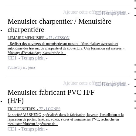
Ajouter cette offre à ma sélection
CDI
Temps plein
Menuisier charpentier / Menuisière
charpentière
LEMAIRE MENUISIER -
77 - CESSON
- Réaliser des ouvrages de menuiserie sur mesure - Vous réalisez avec soin et
autonomie des travaux de charpente et de couverture: Une formation est assurée. -
Montage d'échafaudage, s'assurer de la...
CDI - Temps plein
Publié il y a 5 jours
Ajouter cette offre à ma sélection
CDI
Temps plein
Menuisier fabricant PVC H/F
(H/F)
TIGO FENETRES -
77 - LOGNES
La société AU SHENG, spécialisée dans la fabrication, la vente, l'installation et la
réparation de portes, fenêtres, volets, stores et menuiseries PVC, recherche un
menuisier fabricant / opérateur de...
CDI - Temps plein