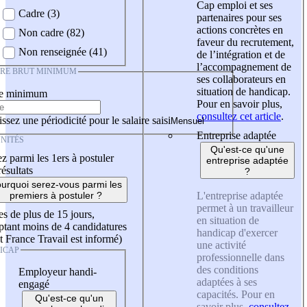
Cap emploi et ses
Cadre (3)
partenaires pour ses
actions concrètes en
Non cadre (82)
faveur du recrutement,
Non renseignée (41)
de l’intégration et de
l’accompagnement de
IRE BRUT MINIMUM
ses collaborateurs en
situation de handicap.
re minimum
Pour en savoir plus,
consultez cet article
.
ssez une périodicité pour le salaire saisi
Entreprise adaptée
NITÉS
Qu'est-ce qu'une
z parmi les 1ers à postuler
entreprise adaptée
résultats
?
urquoi serez-vous parmi les
L'entreprise adaptée
premiers à postuler ?
permet à un travailleur
es de plus de 15 jours,
en situation de
tant moins de 4 candidatures
handicap d'exercer
t France Travail est informé)
une activité
ICAP
professionnelle dans
des conditions
Employeur handi-
adaptées à ses
engagé
capacités. Pour en
Qu'est-ce qu'un
savoir plus,
consultez