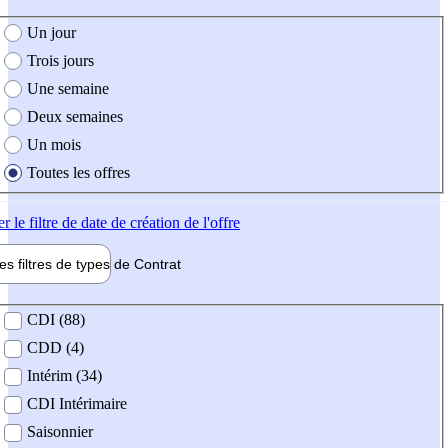
e création de l'offre
Un jour
Trois jours
Une semaine
Deux semaines
Un mois
Toutes les offres
er
le filtre de date de création de l'offre
les filtres de types de
Contrat
de contrat
CDI (88)
CDD (4)
Intérim (34)
CDI Intérimaire
Saisonnier