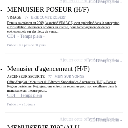
Ajouter cette offre à ma sélection
CDI
Temps plein
MENUISIER POSEUR (H/F)
VIMAGE -
77 - BRIE COMTE ROBERT
Depuis sa création en 2009, la société VIMAGE, c'est spécialisé dans la conception
et l'installation, d'éléments produits en interne, pour l'aménagement de décors
évènementiels sur des lieux de vente...
CDI - Temps plein
Publié il y a plus de 30 jours
Ajouter cette offre à ma sélection
CDI
Temps plein
Menusier d'agencement (H/F)
ASCENSEUR SECURITE -
77 - MISY SUR YONNE
Offre d'emploi : Menuisier du Bâtiment Spécialisé en Ascenseurs (H/F) - Paris et
Région parisienne. Rejoignez une entreprise reconnue pour son excellence dans la
menuiserie sur mesure pour...
CDI - Temps plein
Publié il y a 16 jours
Ajouter cette offre à ma sélection
CDI
Temps plein
MENUISERIE PVC/ALU