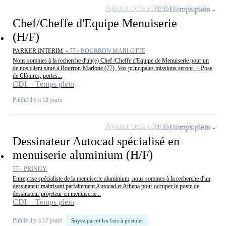
Ajouter cette offre à ma sélection
CDI
Temps plein
Chef/Cheffe d'Equipe Menuiserie
(H/F)
PARKER INTERIM -
77 - BOURRON MARLOTTE
Nous sommes à la recherche d'un(e) Chef /Cheffe d'Equipe de Menuiserie pour un
de nos client situé à Bourron-Marlotte (77). Vos principales missions seront : - Pose
de Clôtures, portes...
CDI - Temps plein
Publié il y a 12 jours
Ajouter cette offre à ma sélection
CDI
Temps plein
Dessinateur Autocad spécialisé en
menuiserie aluminium (H/F)
77 - PRINGY
Entreprise spécialiste de la menuiserie aluminium, nous sommes à la recherche d'un
dessinateur maitrisant parfaitement Autocad et Athena pour occuper le poste de
dessinateur projeteur en menuiserie...
CDI - Temps plein
Publié il y a 17 jours
Soyez parmi les 1ers à postuler