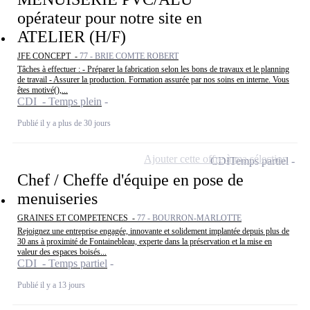
opérateur pour notre site en
ATELIER (H/F)
JFE CONCEPT -
77 - BRIE COMTE ROBERT
Tâches à effectuer : - Préparer la fabrication selon les bons de travaux et le planning
de travail - Assurer la production. Formation assurée par nos soins en interne. Vous
êtes motivé(),...
CDI - Temps plein
Publié il y a plus de 30 jours
Ajouter cette offre à ma sélection
CDI
Temps partiel
Chef / Cheffe d'équipe en pose de
menuiseries
GRAINES ET COMPETENCES -
77 - BOURRON-MARLOTTE
Rejoignez une entreprise engagée, innovante et solidement implantée depuis plus de
30 ans à proximité de Fontainebleau, experte dans la préservation et la mise en
valeur des espaces boisés...
CDI - Temps partiel
Publié il y a 13 jours