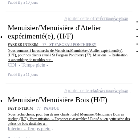
Publié il y a 10 jours
Ajouter cette offre à ma sélection
CDI
Temps plein
Menuisier/Menuisière d'Atelier
expérimenté(e), (H/F)
PARKER INTERIM -
77 - ST FARGEAU PONTHIERRY
Nous sommes à la recherche de Menuisier/Menuisière d'Atelier expérimenté(e),
(H/F), pour nos clients situé à St Fargeau Ponthierry (77). Missions : - Réalisation
et assemblage de meubles sur...
CDI - Temps plein
Publié il y a 11 jours
Ajouter cette offre à ma sélection
Intérim
Temps plein
Menuisier/Menuisière Bois (H/F)
FAST INTERIM -
77 - PAMFOU
Nous recherchons, pour l'un de nos clients, un(e) Menuisier/Menuisière Bois en
Atelier, (H/F). Votre mission : - Façonner et assembler à l'unité ou en petite série des
pièces de bois destinées à...
Intérim - Temps plein