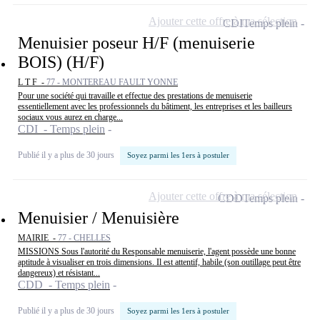
Ajouter cette offre à ma sélection
CDI
Temps plein
Menuisier poseur H/F (menuiserie
BOIS) (H/F)
L T F -
77 - MONTEREAU FAULT YONNE
Pour une société qui travaille et effectue des prestations de menuiserie
essentiellement avec les professionnels du bâtiment, les entreprises et les bailleurs
sociaux vous aurez en charge...
CDI - Temps plein
Publié il y a plus de 30 jours
Soyez parmi les 1ers à postuler
Ajouter cette offre à ma sélection
CDD
Temps plein
Menuisier / Menuisière
MAIRIE -
77 - CHELLES
MISSIONS Sous l'autorité du Responsable menuiserie, l'agent possède une bonne
aptitude à visualiser en trois dimensions. Il est attentif, habile (son outillage peut être
dangereux) et résistant...
CDD - Temps plein
Publié il y a plus de 30 jours
Soyez parmi les 1ers à postuler