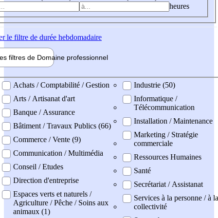
heures
er
le filtre de durée hebdomadaire
les filtres de
Domaine pro
fessionnel
ne professionel
Achats / Comptabilité / Gestion
Industrie (50)
Arts / Artisanat d'art
Informatique /
Télécommunication
Banque / Assurance
Installation / Maintenance
Bâtiment / Travaux Publics (66)
Marketing / Stratégie
Commerce / Vente (9)
commerciale
Communication / Multimédia
Ressources Humaines
Conseil / Etudes
Santé
Direction d'entreprise
Secrétariat / Assistanat
Espaces verts et naturels /
Services à la personne / à l
Agriculture / Pêche / Soins aux
collectivité
animaux (1)