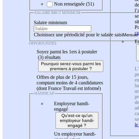
Non renseignée (51)
de
l
SALAIRE BRUT MINIMUM
se
si
Salaire minimum
Po
co
Choisissez une périodicité pour le salaire saisi
En
OPPORTUNITÉS
Soyez parmi les 1ers à postuler
(3)
résultats
Pourquoi serez-vous parmi les
L'
premiers à postuler ?
pe
Offres de plus de 15 jours,
en
comptant moins de 4 candidatures
ha
(dont France Travail est informé)
un
HANDICAP
pr
de
Employeur handi-
ad
engagé
ca
Qu'est-ce qu'un
sa
employeur handi-
le
engagé ?
Un employeur handi-