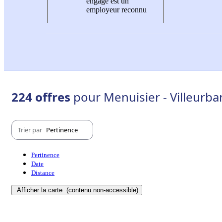
engagé est un
employeur reconnu
224 offres
pour Menuisier - Villeurb
Trier par
Pertinence
Pertinence
Date
Distance
Afficher la carte
(contenu non-accessible)