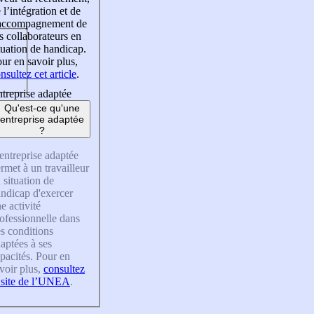
 l’intégration et de
’accompagnement de
s collaborateurs en
tuation de handicap.
ur en savoir plus,
nsultez cet article
.
treprise adaptée
Qu'est-ce qu'une
entreprise adaptée
?
entreprise adaptée
rmet à un travailleur
 situation de
ndicap d'exercer
e activité
ofessionnelle dans
s conditions
aptées à ses
pacités. Pour en
voir plus,
consultez
 site de l’UNEA
.