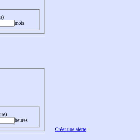
s)
mois
ure)
heures
Créer une alerte