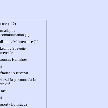
strie (112)
rmatique /
écommunication (1)
allation / Maintenance (1)
eting / Stratégie
merciale
sources Humaines
té
étariat / Assistanat
ices à la personne / à la
ectivité
ctacle
rt
sport / Logistique