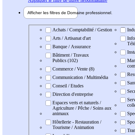
Appliquer
le filtre de durée hebdomadaire
Afficher les filtres de
Domaine pro
fessionnel
Domaine professionel
Achats / Comptabilité / Gestion
Indu
Arts / Artisanat d'art
Info
Tél
Banque / Assurance
Inst
Bâtiment / Travaux
Publics (102)
Mark
com
Commerce / Vente (8)
Res
Communication / Multimédia
San
Conseil / Etudes
Secr
Direction d'entreprise
Serv
Espaces verts et naturels /
coll
Agriculture / Pêche / Soins aux
animaux
Spe
Hôtellerie - Restauration /
Spo
Tourisme / Animation
Tran