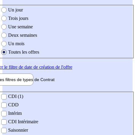
e création de l'offre
Un jour
Trois jours
Une semaine
Deux semaines
Un mois
Toutes les offres
er
le filtre de date de création de l'offre
les filtres de types de
Contrat
de contrat
CDI (1)
CDD
Intérim
CDI Intérimaire
Saisonnier