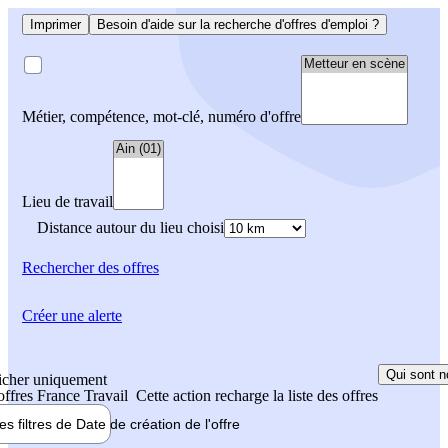
Imprimer
Besoin d'aide sur la recherche d'offres d'emploi ?
Métier, compétence, mot-clé, numéro d'offre
Lieu de travail
Distance autour du lieu choisi
Rechercher
des offres
Créer une alerte
Qui sont n
icher uniquement
 offres France Travail
Cette action recharge la liste des offres
les filtres de
Date de création
de l'offre