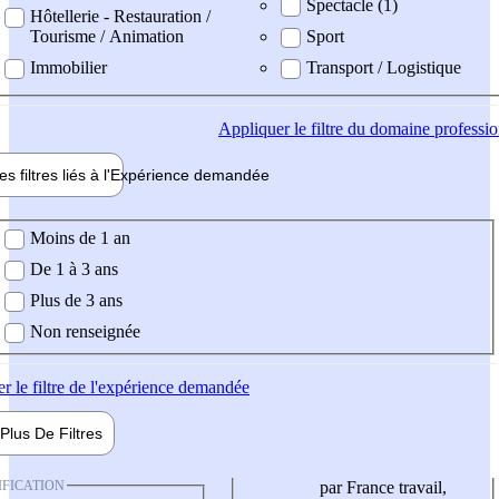
Spectacle (1)
Hôtellerie - Restauration /
Tourisme / Animation
Sport
Immobilier
Transport / Logistique
Appliquer
le filtre du domaine professi
es filtres liés à l'
Expérience
demandée
ience demandée
Moins de 1 an
De 1 à 3 ans
Plus de 3 ans
Non renseignée
er
le filtre de l'expérience demandée
Plus De
Filtres
IFICATION
par France travail,