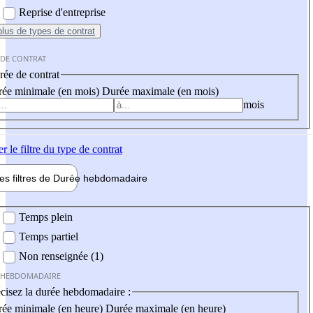
Reprise d'entreprise
plus
de types de contrat
 DE CONTRAT
ée de contrat
ée minimale (en mois)
Durée maximale (en mois)
mois
er
le filtre du type de contrat
les filtres de
Durée hebdo
madaire
 hebdomadaire
Temps plein
Temps partiel
Non renseignée (1)
 HEBDOMADAIRE
cisez la durée hebdomadaire :
ée minimale (en heure)
Durée maximale (en heure)