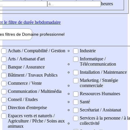
heures
er
le filtre de durée hebdomadaire
les filtres de
Domaine pro
fessionnel
ne professionel
Achats / Comptabilité / Gestion
Industrie
Arts / Artisanat d'art
Informatique /
Télécommunication
Banque / Assurance
Installation / Maintenance
Bâtiment / Travaux Publics
Marketing / Stratégie
Commerce / Vente
commerciale
Communication / Multimédia
Ressources Humaines
Conseil / Etudes
Santé
Direction d'entreprise
Secrétariat / Assistanat
Espaces verts et naturels /
Services à la personne / à l
Agriculture / Pêche / Soins aux
collectivité
animaux