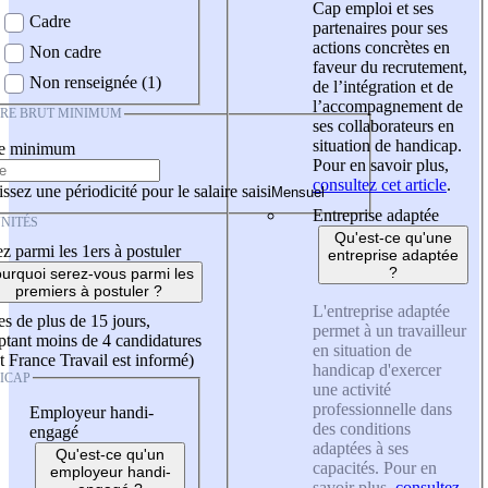
Cap emploi et ses
Cadre
partenaires pour ses
actions concrètes en
Non cadre
faveur du recrutement,
Non renseignée (1)
de l’intégration et de
l’accompagnement de
IRE BRUT MINIMUM
ses collaborateurs en
situation de handicap.
re minimum
Pour en savoir plus,
consultez cet article
.
ssez une périodicité pour le salaire saisi
Entreprise adaptée
NITÉS
Qu'est-ce qu'une
z parmi les 1ers à postuler
entreprise adaptée
?
urquoi serez-vous parmi les
premiers à postuler ?
L'entreprise adaptée
es de plus de 15 jours,
permet à un travailleur
tant moins de 4 candidatures
en situation de
t France Travail est informé)
handicap d'exercer
ICAP
une activité
professionnelle dans
Employeur handi-
des conditions
engagé
adaptées à ses
Qu'est-ce qu'un
capacités. Pour en
employeur handi-
savoir plus,
consultez