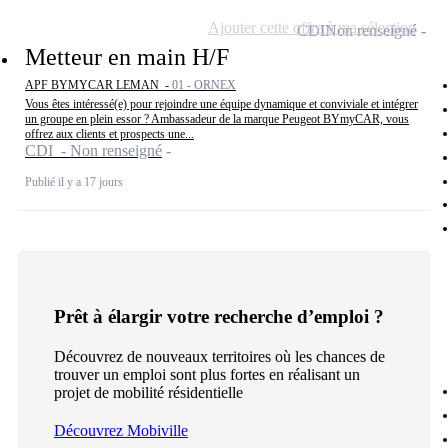
Ajouter cette offre à ma sélection
CDI
Non renseigné
Metteur en main H/F
APF BYMYCAR LEMAN -
01 - ORNEX
Vous êtes intéressé(e) pour rejoindre une équipe dynamique et conviviale et intégrer
un groupe en plein essor ? Ambassadeur de la marque Peugeot BYmyCAR, vous
offrez aux clients et prospects une...
CDI - Non renseigné
Publié il y a 17 jours
Prêt à élargir votre recherche d’emploi ?
Découvrez de nouveaux territoires où les chances de
trouver un emploi sont plus fortes en réalisant un
projet de mobilité résidentielle
Découvrez Mobiville