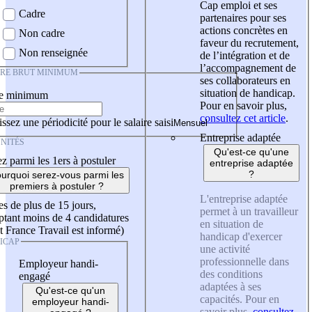
Cap emploi et ses
Cadre
partenaires pour ses
actions concrètes en
Non cadre
faveur du recrutement,
Non renseignée
de l’intégration et de
l’accompagnement de
IRE BRUT MINIMUM
ses collaborateurs en
situation de handicap.
re minimum
Pour en savoir plus,
consultez cet article
.
ssez une périodicité pour le salaire saisi
Entreprise adaptée
NITÉS
Qu'est-ce qu'une
z parmi les 1ers à postuler
entreprise adaptée
?
urquoi serez-vous parmi les
premiers à postuler ?
L'entreprise adaptée
es de plus de 15 jours,
permet à un travailleur
tant moins de 4 candidatures
en situation de
t France Travail est informé)
handicap d'exercer
ICAP
une activité
professionnelle dans
Employeur handi-
des conditions
engagé
adaptées à ses
Qu'est-ce qu'un
capacités. Pour en
employeur handi-
savoir plus,
consultez