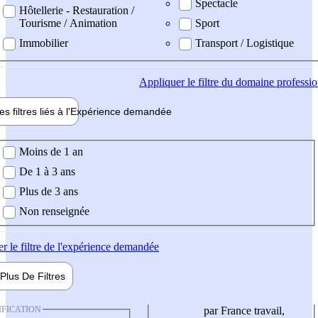
Spectacle
Hôtellerie - Restauration /
Tourisme / Animation
Sport
Immobilier
Transport / Logistique
Appliquer
le filtre du domaine professi
es filtres liés à l'
Expérience
demandée
ience demandée
Moins de 1 an
De 1 à 3 ans
Plus de 3 ans
Non renseignée
er
le filtre de l'expérience demandée
Plus De
Filtres
IFICATION
par France travail,