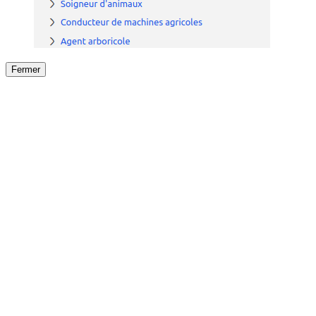
Fermer
Fermer
le détail de l'offre
/
Offre
sur
Offre précéden