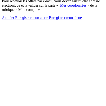
Pour recevoir les offres par e-mail, vous devez saisir votre adresse
électronique et la valider sur la page «
Mes coordonnées
» de la
rubrique « Mon compte »
Annuler
Enregistrer mon alerte
Enregistrer
mon alerte