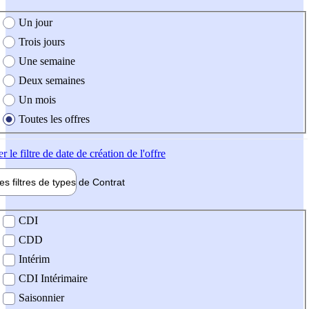
e création de l'offre
Un jour
Trois jours
Une semaine
Deux semaines
Un mois
Toutes les offres
er
le filtre de date de création de l'offre
les filtres de types de
Contrat
de contrat
CDI
CDD
Intérim
CDI Intérimaire
Saisonnier