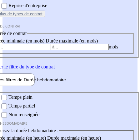
Reprise d'entreprise
plus
de types de contrat
 DE CONTRAT
ée de contrat
ée minimale (en mois)
Durée maximale (en mois)
mois
er
le filtre du type de contrat
les filtres de
Durée hebdo
madaire
 hebdomadaire
Temps plein
Temps partiel
Non renseignée
 HEBDOMADAIRE
cisez la durée hebdomadaire :
ée minimale (en heure)
Durée maximale (en heure)