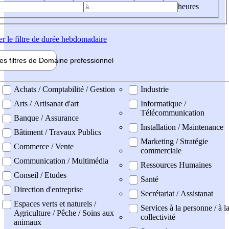
heures
er
le filtre de durée hebdomadaire
les filtres de
Domaine pro
fessionnel
ne professionel
Achats / Comptabilité / Gestion
Industrie
Arts / Artisanat d'art
Informatique /
Télécommunication
Banque / Assurance
Installation / Maintenance
Bâtiment / Travaux Publics
Marketing / Stratégie
Commerce / Vente
commerciale
Communication / Multimédia
Ressources Humaines
Conseil / Etudes
Santé
Direction d'entreprise
Secrétariat / Assistanat
Espaces verts et naturels /
Services à la personne / à l
Agriculture / Pêche / Soins aux
collectivité
animaux