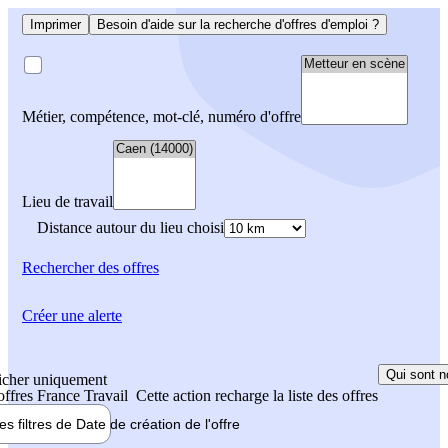
Imprimer
Besoin d'aide sur la recherche d'offres d'emploi ?
Métier, compétence, mot-clé, numéro d'offre
Lieu de travail
Distance autour du lieu choisi
Rechercher
des offres
Créer une alerte
Qui sont n
icher uniquement
 offres France Travail
Cette action recharge la liste des offres
les filtres de
Date de création
de l'offre