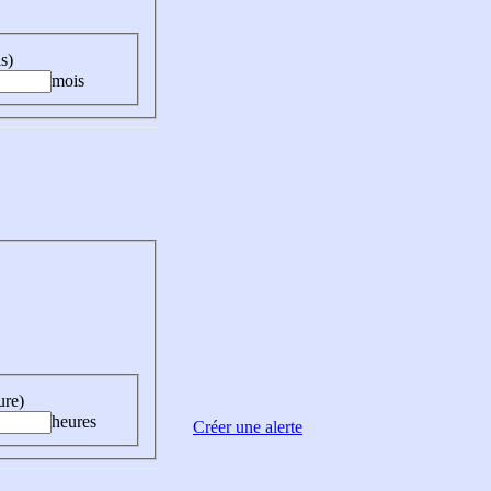
s)
mois
ure)
heures
Créer une alerte