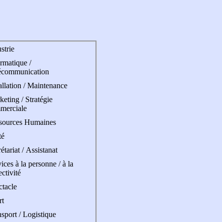
strie
rmatique /
écommunication
allation / Maintenance
eting / Stratégie
merciale
sources Humaines
té
étariat / Assistanat
ices à la personne / à la
ectivité
ctacle
rt
sport / Logistique