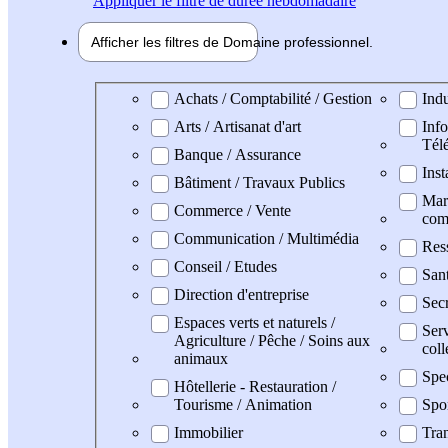
Appliquer
le filtre de durée hebdomadaire
Afficher les filtres de
Domaine pro
fessionnel
Domaine professionel
Achats / Comptabilité / Gestion
Indu
Arts / Artisanat d'art
Info
Tél
Banque / Assurance
Inst
Bâtiment / Travaux Publics
Mark
Commerce / Vente
com
Communication / Multimédia
Res
Conseil / Etudes
San
Direction d'entreprise
Secr
Espaces verts et naturels /
Serv
Agriculture / Pêche / Soins aux
coll
animaux
Spe
Hôtellerie - Restauration /
Tourisme / Animation
Spo
Immobilier
Tran