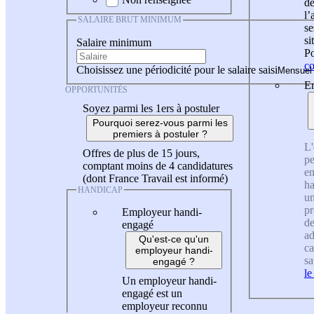
de
l
SALAIRE BRUT MINIMUM
se
si
Salaire minimum
Po
co
Choisissez une périodicité pour le salaire saisi
En
OPPORTUNITÉS
Soyez parmi les 1ers à postuler
Pourquoi serez-vous parmi les
premiers à postuler ?
L'
Offres de plus de 15 jours,
pe
comptant moins de 4 candidatures
en
(dont France Travail est informé)
ha
HANDICAP
un
pr
Employeur handi-
de
engagé
ad
Qu'est-ce qu'un
ca
employeur handi-
sa
engagé ?
le
Un employeur handi-
engagé est un
employeur reconnu