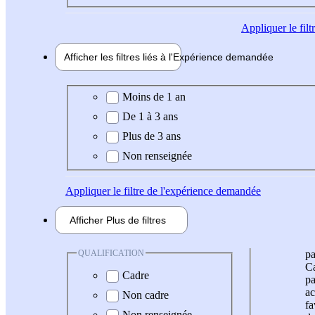
Appliquer
le fil
Afficher les filtres liés à l'
Expérience
demandée
Expérience demandée
Moins de 1 an
De 1 à 3 ans
Plus de 3 ans
Non renseignée
Appliquer
le filtre de l'expérience demandée
Afficher
Plus de
filtres
QUALIFICATION
pa
Ca
Cadre
pa
ac
Non cadre
fa
Non renseignée