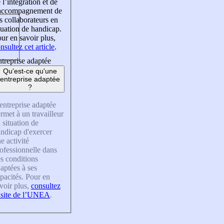
 l’intégration et de
’accompagnement de
s collaborateurs en
tuation de handicap.
ur en savoir plus,
nsultez cet article
.
treprise adaptée
Qu'est-ce qu'une
entreprise adaptée
?
entreprise adaptée
rmet à un travailleur
 situation de
ndicap d'exercer
e activité
ofessionnelle dans
s conditions
aptées à ses
pacités. Pour en
voir plus,
consultez
 site de l’UNEA
.