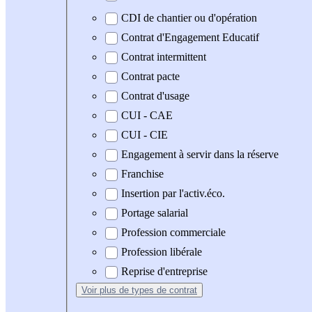
CDI de chantier ou d'opération
Contrat d'Engagement Educatif
Contrat intermittent
Contrat pacte
Contrat d'usage
CUI - CAE
CUI - CIE
Engagement à servir dans la réserve
Franchise
Insertion par l'activ.éco.
Portage salarial
Profession commerciale
Profession libérale
Reprise d'entreprise
Voir plus
de types de contrat