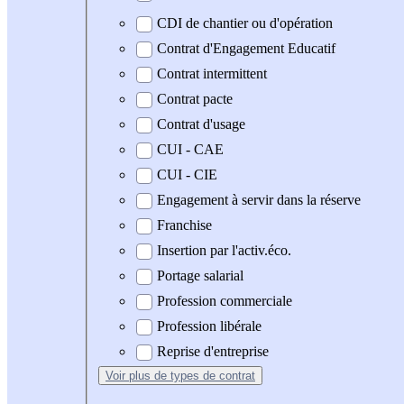
CDI de chantier ou d'opération
Contrat d'Engagement Educatif
Contrat intermittent
Contrat pacte
Contrat d'usage
CUI - CAE
CUI - CIE
Engagement à servir dans la réserve
Franchise
Insertion par l'activ.éco.
Portage salarial
Profession commerciale
Profession libérale
Reprise d'entreprise
Voir plus
de types de contrat