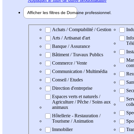
Appliquer
le filtre de durée hebdomadaire
Afficher les filtres de
Domaine pro
fessionnel
Domaine professionel
Achats / Comptabilité / Gestion
Indu
Arts / Artisanat d'art
Info
Tél
Banque / Assurance
Inst
Bâtiment / Travaux Publics
Mark
Commerce / Vente
com
Communication / Multimédia
Res
Conseil / Etudes
San
Direction d'entreprise
Secr
Espaces verts et naturels /
Serv
Agriculture / Pêche / Soins aux
coll
animaux
Spe
Hôtellerie - Restauration /
Tourisme / Animation
Spo
Immobilier
Tran