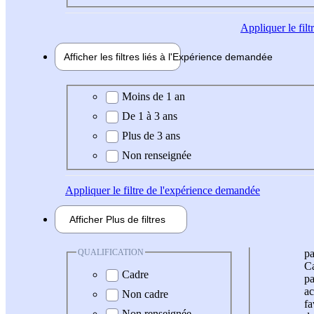
Appliquer
le fil
Afficher les filtres liés à l'
Expérience
demandée
Expérience demandée
Moins de 1 an
De 1 à 3 ans
Plus de 3 ans
Non renseignée
Appliquer
le filtre de l'expérience demandée
Afficher
Plus de
filtres
QUALIFICATION
pa
Ca
Cadre
pa
ac
Non cadre
fa
Non renseignée