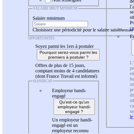
de
l
SALAIRE BRUT MINIMUM
se
si
Salaire minimum
Po
co
Choisissez une périodicité pour le salaire saisi
En
OPPORTUNITÉS
Soyez parmi les 1ers à postuler
Pourquoi serez-vous parmi les
premiers à postuler ?
L'
Offres de plus de 15 jours,
pe
comptant moins de 4 candidatures
en
(dont France Travail est informé)
ha
HANDICAP
un
pr
Employeur handi-
de
engagé
ad
Qu'est-ce qu'un
ca
employeur handi-
sa
engagé ?
le
Un employeur handi-
engagé est un
employeur reconnu