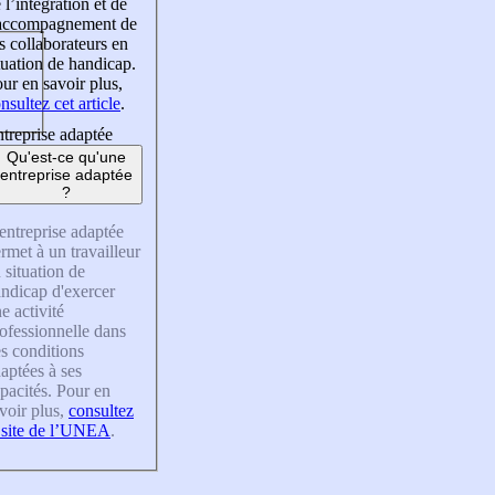
 l’intégration et de
’accompagnement de
s collaborateurs en
tuation de handicap.
ur en savoir plus,
nsultez cet article
.
treprise adaptée
Qu'est-ce qu'une
entreprise adaptée
?
entreprise adaptée
rmet à un travailleur
 situation de
ndicap d'exercer
e activité
ofessionnelle dans
s conditions
aptées à ses
pacités. Pour en
voir plus,
consultez
 site de l’UNEA
.