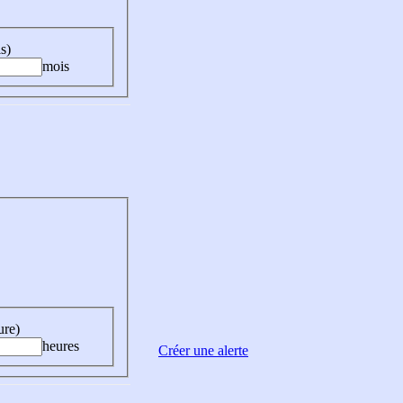
s)
mois
ure)
heures
Créer une alerte