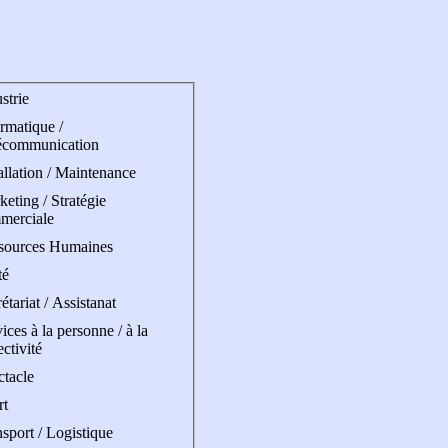
strie
rmatique /
écommunication
allation / Maintenance
eting / Stratégie
merciale
sources Humaines
té
étariat / Assistanat
ices à la personne / à la
ectivité
ctacle
rt
sport / Logistique