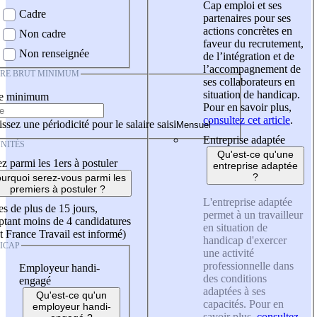
Cap emploi et ses
Cadre
partenaires pour ses
actions concrètes en
Non cadre
faveur du recrutement,
Non renseignée
de l’intégration et de
l’accompagnement de
IRE BRUT MINIMUM
ses collaborateurs en
situation de handicap.
re minimum
Pour en savoir plus,
consultez cet article
.
ssez une périodicité pour le salaire saisi
Entreprise adaptée
NITÉS
Qu'est-ce qu'une
z parmi les 1ers à postuler
entreprise adaptée
?
urquoi serez-vous parmi les
premiers à postuler ?
L'entreprise adaptée
es de plus de 15 jours,
permet à un travailleur
tant moins de 4 candidatures
en situation de
t France Travail est informé)
handicap d'exercer
ICAP
une activité
professionnelle dans
Employeur handi-
des conditions
engagé
adaptées à ses
Qu'est-ce qu'un
capacités. Pour en
employeur handi-
savoir plus,
consultez