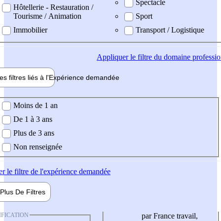
Spectacle
Hôtellerie - Restauration /
Tourisme / Animation
Sport
Immobilier
Transport / Logistique
Appliquer
le filtre du domaine professi
es filtres liés à l'
Expérience
demandée
ience demandée
Moins de 1 an
De 1 à 3 ans
Plus de 3 ans
Non renseignée
er
le filtre de l'expérience demandée
Plus De
Filtres
IFICATION
par France travail,