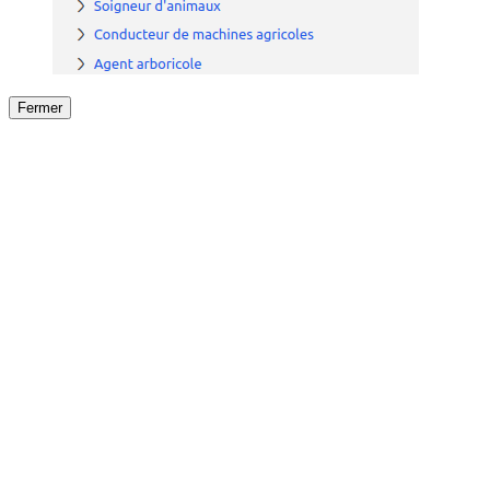
Fermer
Fermer
le détail de l'offre
/
Offre
sur
Offre précéden