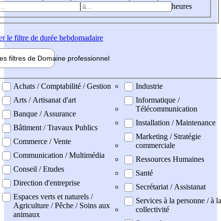
heures
er
le filtre de durée hebdomadaire
les filtres de
Domaine pro
fessionnel
ne professionel
Achats / Comptabilité / Gestion
Industrie
Arts / Artisanat d'art
Informatique /
Télécommunication
Banque / Assurance
Installation / Maintenance
Bâtiment / Travaux Publics
Marketing / Stratégie
Commerce / Vente
commerciale
Communication / Multimédia
Ressources Humaines
Conseil / Etudes
Santé
Direction d'entreprise
Secrétariat / Assistanat
Espaces verts et naturels /
Services à la personne / à l
Agriculture / Pêche / Soins aux
collectivité
animaux