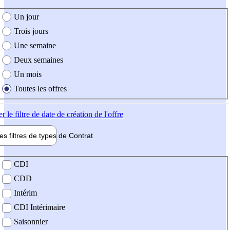
e création de l'offre
Un jour
Trois jours
Une semaine
Deux semaines
Un mois
Toutes les offres
er
le filtre de date de création de l'offre
les filtres de types de
Contrat
de contrat
CDI
CDD
Intérim
CDI Intérimaire
Saisonnier