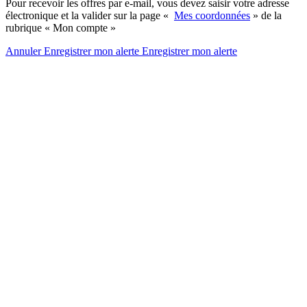
Pour recevoir les offres par e-mail, vous devez saisir votre adresse
électronique et la valider sur la page «
Mes coordonnées
» de la
rubrique « Mon compte »
Annuler
Enregistrer mon alerte
Enregistrer
mon alerte