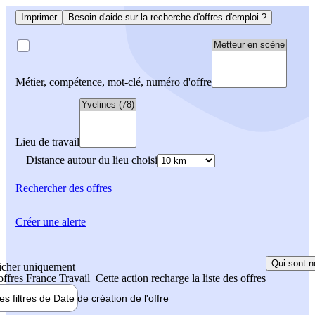
Imprimer
Besoin d'aide sur la recherche d'offres d'emploi ?
Métier, compétence, mot-clé, numéro d'offre
Lieu de travail
Distance autour du lieu choisi
Rechercher
des offres
Créer une alerte
Qui sont n
icher uniquement
 offres France Travail
Cette action recharge la liste des offres
les filtres de
Date de création
de l'offre