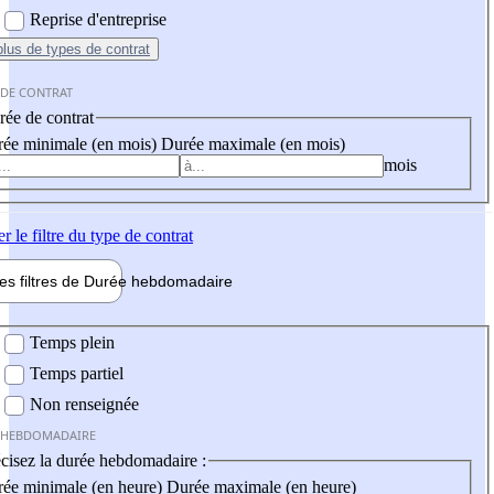
Reprise d'entreprise
plus
de types de contrat
 DE CONTRAT
ée de contrat
ée minimale (en mois)
Durée maximale (en mois)
mois
er
le filtre du type de contrat
les filtres de
Durée hebdo
madaire
 hebdomadaire
Temps plein
Temps partiel
Non renseignée
 HEBDOMADAIRE
cisez la durée hebdomadaire :
ée minimale (en heure)
Durée maximale (en heure)