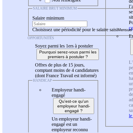
de
l
SALAIRE BRUT MINIMUM
se
si
Salaire minimum
Po
co
Choisissez une périodicité pour le salaire saisi
En
OPPORTUNITÉS
Soyez parmi les 1ers à postuler
Pourquoi serez-vous parmi les
premiers à postuler ?
L'
Offres de plus de 15 jours,
pe
comptant moins de 4 candidatures
en
(dont France Travail est informé)
ha
HANDICAP
un
pr
Employeur handi-
de
engagé
ad
Qu'est-ce qu'un
ca
employeur handi-
sa
engagé ?
le
Un employeur handi-
engagé est un
employeur reconnu