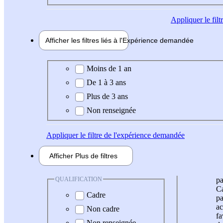
Appliquer
le fil
Afficher les filtres liés à l'
Expérience
demandée
Expérience demandée
Moins de 1 an
De 1 à 3 ans
Plus de 3 ans
Non renseignée
Appliquer
le filtre de l'expérience demandée
Afficher
Plus de
filtres
QUALIFICATION
pa
Ca
Cadre
pa
ac
Non cadre
fa
Non renseignée