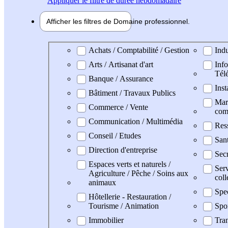
Appliquer
le filtre de durée hebdomadaire
Afficher les filtres de
Domaine pro
fessionnel
Domaine professionel
Achats / Comptabilité / Gestion
Indu
Arts / Artisanat d'art
Info
Tél
Banque / Assurance
Inst
Bâtiment / Travaux Publics
Mark
Commerce / Vente
com
Communication / Multimédia
Res
Conseil / Etudes
San
Direction d'entreprise
Secr
Espaces verts et naturels /
Serv
Agriculture / Pêche / Soins aux
coll
animaux
Spe
Hôtellerie - Restauration /
Tourisme / Animation
Spo
Immobilier
Tran