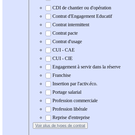
CDI de chantier ou d'opération
Contrat d'Engagement Educatif
Contrat intermittent
Contrat pacte
Contrat d'usage
CUI - CAE
CUI - CIE
Engagement à servir dans la réserve
Franchise
Insertion par l'activ.éco.
Portage salarial
Profession commerciale
Profession libérale
Reprise d'entreprise
Voir plus
de types de contrat