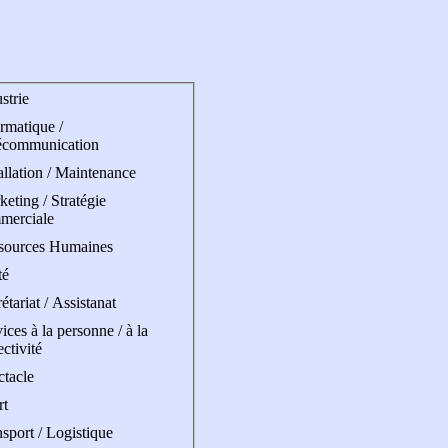
strie
rmatique /
écommunication
allation / Maintenance
eting / Stratégie
merciale
sources Humaines
té
étariat / Assistanat
ices à la personne / à la
ectivité
ctacle
rt
sport / Logistique