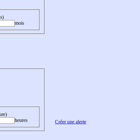
s)
mois
ure)
heures
Créer une alerte