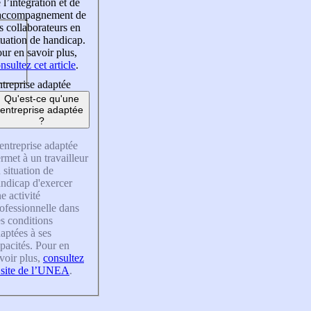
 l’intégration et de
’accompagnement de
s collaborateurs en
tuation de handicap.
ur en savoir plus,
nsultez cet article
.
treprise adaptée
Qu'est-ce qu'une
entreprise adaptée
?
entreprise adaptée
rmet à un travailleur
 situation de
ndicap d'exercer
e activité
ofessionnelle dans
s conditions
aptées à ses
pacités. Pour en
voir plus,
consultez
 site de l’UNEA
.