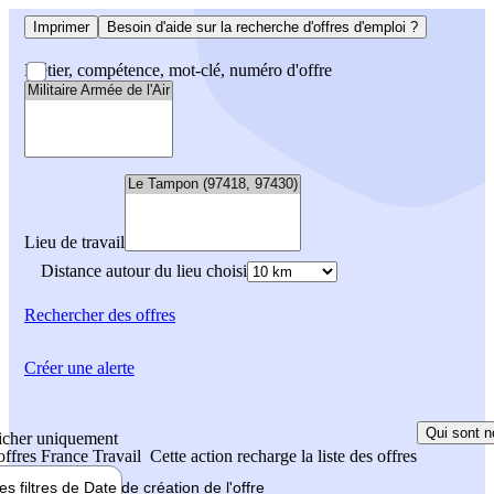
Imprimer
Besoin d'aide sur la recherche d'offres d'emploi ?
Métier, compétence, mot-clé, numéro d'offre
Lieu de travail
Distance autour du lieu choisi
Rechercher
des offres
Créer une alerte
Qui sont n
icher uniquement
 offres France Travail
Cette action recharge la liste des offres
les filtres de
Date de création
de l'offre