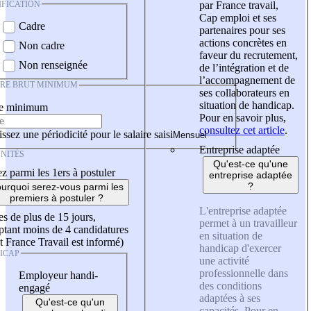
IFICATION
par France travail,
Cap emploi et ses
Cadre
partenaires pour ses
actions concrètes en
Non cadre
faveur du recrutement,
Non renseignée
de l’intégration et de
l’accompagnement de
IRE BRUT MINIMUM
ses collaborateurs en
situation de handicap.
re minimum
Pour en savoir plus,
consultez cet article
.
ssez une périodicité pour le salaire saisi
Entreprise adaptée
NITÉS
Qu'est-ce qu'une
z parmi les 1ers à postuler
entreprise adaptée
?
urquoi serez-vous parmi les
premiers à postuler ?
L'entreprise adaptée
es de plus de 15 jours,
permet à un travailleur
tant moins de 4 candidatures
en situation de
t France Travail est informé)
handicap d'exercer
ICAP
une activité
professionnelle dans
Employeur handi-
des conditions
engagé
adaptées à ses
Qu'est-ce qu'un
capacités. Pour en