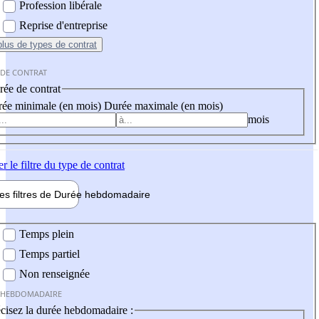
Profession libérale
Reprise d'entreprise
plus
de types de contrat
 DE CONTRAT
ée de contrat
ée minimale (en mois)
Durée maximale (en mois)
mois
er
le filtre du type de contrat
les filtres de
Durée hebdo
madaire
 hebdomadaire
Temps plein
Temps partiel
Non renseignée
 HEBDOMADAIRE
cisez la durée hebdomadaire :