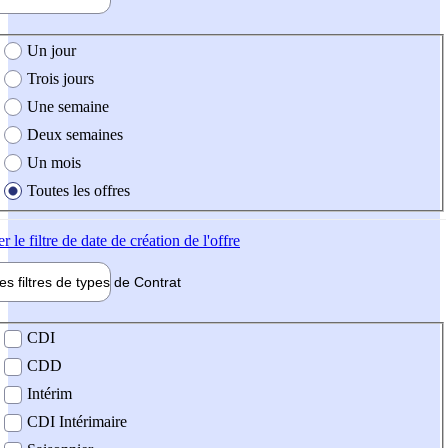
e création de l'offre
Un jour
Trois jours
Une semaine
Deux semaines
Un mois
Toutes les offres
er
le filtre de date de création de l'offre
les filtres de types de
Contrat
de contrat
CDI
CDD
Intérim
CDI Intérimaire