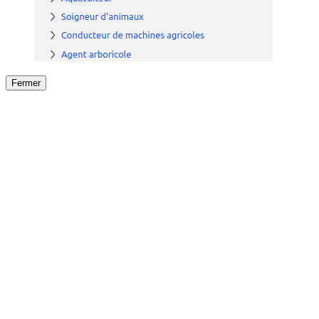
Fermer
Fermer
le détail de l'offre
/
Offre
sur
Offre précéden