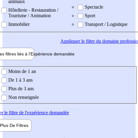
animaux
Spectacle
Hôtellerie - Restauration /
Tourisme / Animation
Sport
Immobilier
Transport / Logistique
Appliquer
le filtre du domaine professi
es filtres liés à l'
Expérience
demandée
ience demandée
Moins de 1 an
De 1 à 3 ans
Plus de 3 ans
Non renseignée
er
le filtre de l'expérience demandée
Plus De
Filtres