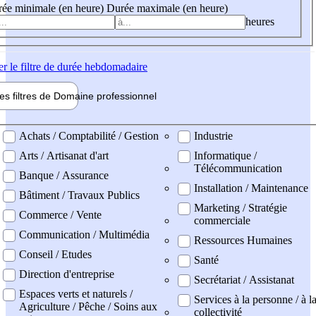
ée minimale (en heure)
Durée maximale (en heure)
heures
er
le filtre de durée hebdomadaire
les filtres de
Domaine pro
fessionnel
ne professionel
Achats / Comptabilité / Gestion
Industrie
Arts / Artisanat d'art
Informatique /
Télécommunication
Banque / Assurance
Installation / Maintenance
Bâtiment / Travaux Publics
Marketing / Stratégie
Commerce / Vente
commerciale
Communication / Multimédia
Ressources Humaines
Conseil / Etudes
Santé
Direction d'entreprise
Secrétariat / Assistanat
Espaces verts et naturels /
Services à la personne / à l
Agriculture / Pêche / Soins aux
collectivité