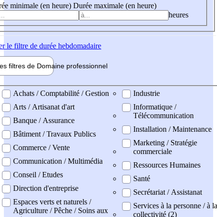
ée minimale (en heure)
Durée maximale (en heure)
heures
er
le filtre de durée hebdomadaire
les filtres de
Domaine pro
fessionnel
ne professionel
Achats / Comptabilité / Gestion
Industrie
Arts / Artisanat d'art
Informatique /
Télécommunication
Banque / Assurance
Installation / Maintenance
Bâtiment / Travaux Publics
Marketing / Stratégie
Commerce / Vente
commerciale
Communication / Multimédia
Ressources Humaines
Conseil / Etudes
Santé
Direction d'entreprise
Secrétariat / Assistanat
Espaces verts et naturels /
Services à la personne / à l
Agriculture / Pêche / Soins aux
collectivité (2)