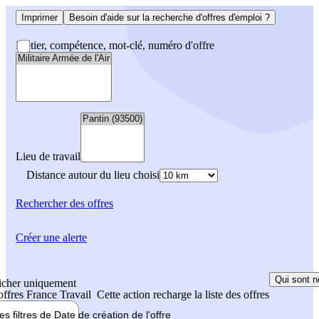
Imprimer
Besoin d'aide sur la recherche d'offres d'emploi ?
Métier, compétence, mot-clé, numéro d'offre
Lieu de travail
Distance autour du lieu choisi
Rechercher
des offres
Créer une alerte
Qui sont n
icher uniquement
 offres France Travail
Cette action recharge la liste des offres
les filtres de
Date de création
de l'offre