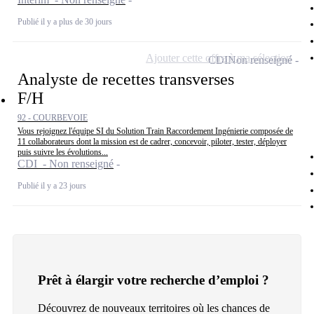
Publié il y a plus de 30 jours
Ajouter cette offre à ma sélection
CDI
Non renseigné
Analyste de recettes transverses
F/H
92 - COURBEVOIE
Vous rejoignez l'équipe SI du Solution Train Raccordement Ingénierie composée de
11 collaborateurs dont la mission est de cadrer, concevoir, piloter, tester, déployer
puis suivre les évolutions...
CDI - Non renseigné
Publié il y a 23 jours
Prêt à élargir votre recherche d’emploi ?
Découvrez de nouveaux territoires où les chances de