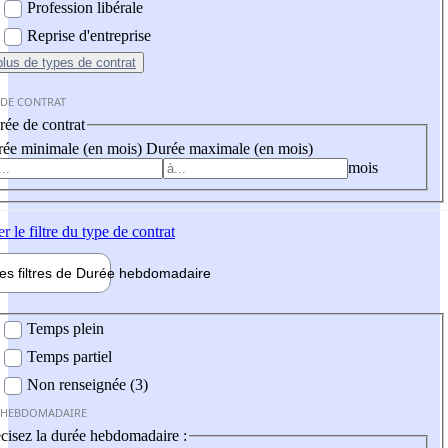
Profession libérale
Reprise d'entreprise
plus
de types de contrat
 DE CONTRAT
ée de contrat
ée minimale (en mois)
Durée maximale (en mois)
mois
er
le filtre du type de contrat
les filtres de
Durée hebdo
madaire
 hebdomadaire
Temps plein
Temps partiel
Non renseignée (3)
 HEBDOMADAIRE
cisez la durée hebdomadaire :