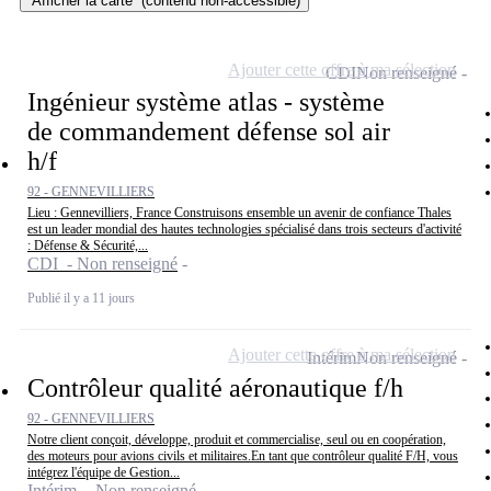
Afficher la carte
(contenu non-accessible)
Ajouter cette offre à ma sélection
CDI
Non renseigné
Ingénieur système atlas - système
de commandement défense sol air
h/f
92 - GENNEVILLIERS
Lieu : Gennevilliers, France Construisons ensemble un avenir de confiance Thales
est un leader mondial des hautes technologies spécialisé dans trois secteurs d'activité
: Défense & Sécurité,...
CDI - Non renseigné
Publié il y a 11 jours
Ajouter cette offre à ma sélection
Intérim
Non renseigné
Contrôleur qualité aéronautique f/h
92 - GENNEVILLIERS
Notre client conçoit, développe, produit et commercialise, seul ou en coopération,
des moteurs pour avions civils et militaires.En tant que contrôleur qualité F/H, vous
intégrez l'équipe de Gestion...
Intérim - Non renseigné