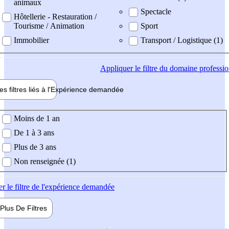
animaux
Spectacle
Hôtellerie - Restauration /
Tourisme / Animation
Sport
Immobilier
Transport / Logistique (1)
Appliquer
le filtre du domaine professi
es filtres liés à l'
Expérience
demandée
ience demandée
Moins de 1 an
De 1 à 3 ans
Plus de 3 ans
Non renseignée (1)
er
le filtre de l'expérience demandée
Plus De
Filtres