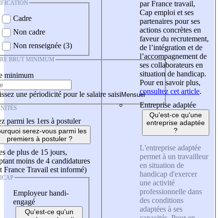
IFICATION
par France travail,
Cap emploi et ses
Cadre
partenaires pour ses
actions concrètes en
Non cadre
faveur du recrutement,
Non renseignée (3)
de l’intégration et de
l’accompagnement de
IRE BRUT MINIMUM
ses collaborateurs en
situation de handicap.
re minimum
Pour en savoir plus,
consultez cet article
.
ssez une périodicité pour le salaire saisi
Entreprise adaptée
NITÉS
Qu'est-ce qu'une
z parmi les 1ers à postuler
entreprise adaptée
?
urquoi serez-vous parmi les
premiers à postuler ?
L'entreprise adaptée
es de plus de 15 jours,
permet à un travailleur
tant moins de 4 candidatures
en situation de
t France Travail est informé)
handicap d'exercer
ICAP
une activité
professionnelle dans
Employeur handi-
des conditions
engagé
adaptées à ses
Qu'est-ce qu'un
capacités. Pour en