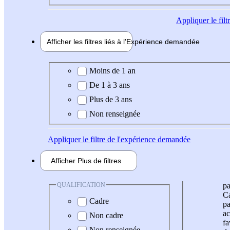
Appliquer
le fil
Afficher les filtres liés à l'
Expérience
demandée
Expérience demandée
Moins de 1 an
De 1 à 3 ans
Plus de 3 ans
Non renseignée
Appliquer
le filtre de l'expérience demandée
Afficher
Plus de
filtres
QUALIFICATION
pa
Ca
Cadre
pa
ac
Non cadre
fa
Non renseignée