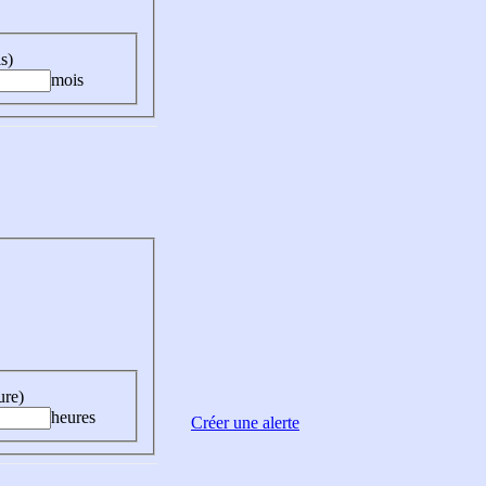
s)
mois
ure)
heures
Créer une alerte