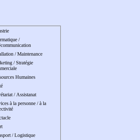
strie
rmatique /
écommunication
allation / Maintenance
eting / Stratégie
merciale
sources Humaines
té
étariat / Assistanat
ices à la personne / à la
ectivité
ctacle
rt
sport / Logistique