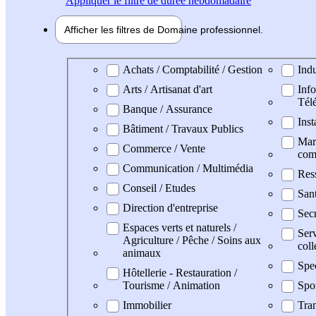
Appliquer
le filtre de durée hebdomadaire
Afficher les filtres de
Domaine pro
fessionnel
Domaine professionel
Achats / Comptabilité / Gestion
Indu
Arts / Artisanat d'art
Info
Tél
Banque / Assurance
Inst
Bâtiment / Travaux Publics
Mark
Commerce / Vente
com
Communication / Multimédia
Res
Conseil / Etudes
San
Direction d'entreprise
Secr
Espaces verts et naturels /
Serv
Agriculture / Pêche / Soins aux
coll
animaux
Spe
Hôtellerie - Restauration /
Tourisme / Animation
Spo
Immobilier
Tran