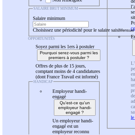
de
l
SALAIRE BRUT MINIMUM
se
si
Salaire minimum
Po
co
Choisissez une périodicité pour le salaire saisi
En
OPPORTUNITÉS
Soyez parmi les 1ers à postuler
Pourquoi serez-vous parmi les
premiers à postuler ?
L'
Offres de plus de 15 jours,
pe
comptant moins de 4 candidatures
en
(dont France Travail est informé)
ha
HANDICAP
un
pr
Employeur handi-
de
engagé
ad
Qu'est-ce qu'un
ca
employeur handi-
sa
engagé ?
le
Un employeur handi-
engagé est un
employeur reconnu