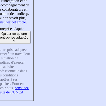
 l’intégration et de
’accompagnement de
s collaborateurs en
tuation de handicap.
ur en savoir plus,
nsultez cet article
.
treprise adaptée
Qu'est-ce qu'une
entreprise adaptée
?
entreprise adaptée
rmet à un travailleur
 situation de
ndicap d'exercer
e activité
ofessionnelle dans
s conditions
aptées à ses
pacités. Pour en
voir plus,
consultez
 site de l’UNEA
.