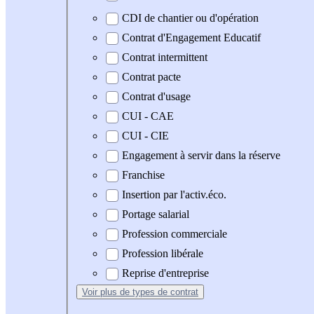
CDI de chantier ou d'opération
Contrat d'Engagement Educatif
Contrat intermittent
Contrat pacte
Contrat d'usage
CUI - CAE
CUI - CIE
Engagement à servir dans la réserve
Franchise
Insertion par l'activ.éco.
Portage salarial
Profession commerciale
Profession libérale
Reprise d'entreprise
Voir plus
de types de contrat