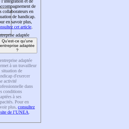
 l’intégration et de
’accompagnement de
s collaborateurs en
tuation de handicap.
ur en savoir plus,
nsultez cet article
.
treprise adaptée
Qu'est-ce qu'une
entreprise adaptée
?
entreprise adaptée
rmet à un travailleur
 situation de
ndicap d'exercer
e activité
ofessionnelle dans
s conditions
aptées à ses
pacités. Pour en
voir plus,
consultez
 site de l’UNEA
.