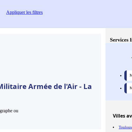
Appliquer
les filtres
Services 
M
litaire Armée de l'Air - La
M
hographe ou
Villes
ave
Toulous