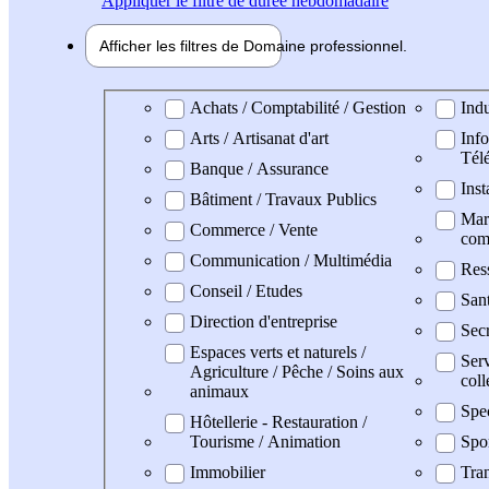
Appliquer
le filtre de durée hebdomadaire
Afficher les filtres de
Domaine pro
fessionnel
Domaine professionel
Achats / Comptabilité / Gestion
Indu
Arts / Artisanat d'art
Info
Tél
Banque / Assurance
Inst
Bâtiment / Travaux Publics
Mark
Commerce / Vente
com
Communication / Multimédia
Res
Conseil / Etudes
San
Direction d'entreprise
Secr
Espaces verts et naturels /
Serv
Agriculture / Pêche / Soins aux
coll
animaux
Spe
Hôtellerie - Restauration /
Tourisme / Animation
Spo
Immobilier
Tran