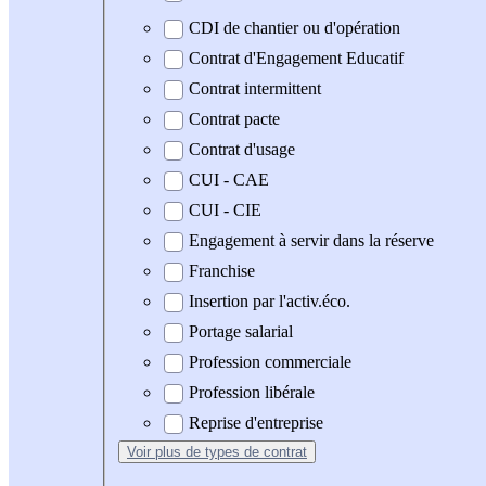
CDI de chantier ou d'opération
Contrat d'Engagement Educatif
Contrat intermittent
Contrat pacte
Contrat d'usage
CUI - CAE
CUI - CIE
Engagement à servir dans la réserve
Franchise
Insertion par l'activ.éco.
Portage salarial
Profession commerciale
Profession libérale
Reprise d'entreprise
Voir plus
de types de contrat