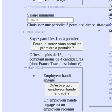
de
l
SALAIRE BRUT MINIMUM
se
si
Salaire minimum
Po
co
Choisissez une périodicité pour le salaire saisi
En
OPPORTUNITÉS
Soyez parmi les 1ers à postuler
Pourquoi serez-vous parmi les
premiers à postuler ?
L'
Offres de plus de 15 jours,
pe
comptant moins de 4 candidatures
en
(dont France Travail est informé)
ha
HANDICAP
un
pr
Employeur handi-
de
engagé
ad
Qu'est-ce qu'un
ca
employeur handi-
sa
engagé ?
le
Un employeur handi-
engagé est un
employeur reconnu