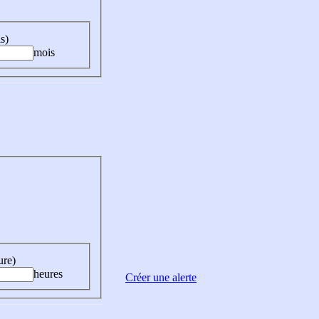
s)
mois
ure)
heures
Créer une alerte