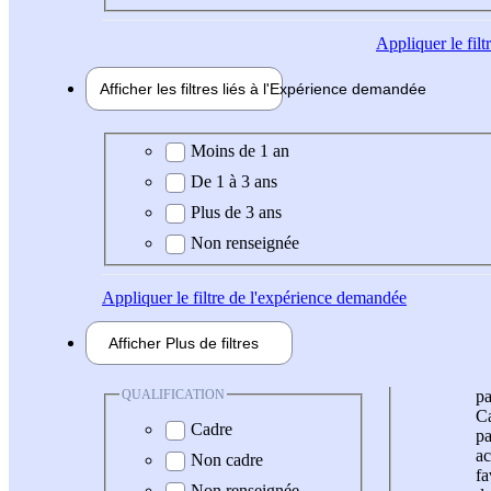
Appliquer
le fil
Afficher les filtres liés à l'
Expérience
demandée
Expérience demandée
Moins de 1 an
De 1 à 3 ans
Plus de 3 ans
Non renseignée
Appliquer
le filtre de l'expérience demandée
Afficher
Plus de
filtres
QUALIFICATION
pa
Ca
Cadre
pa
ac
Non cadre
fa
Non renseignée