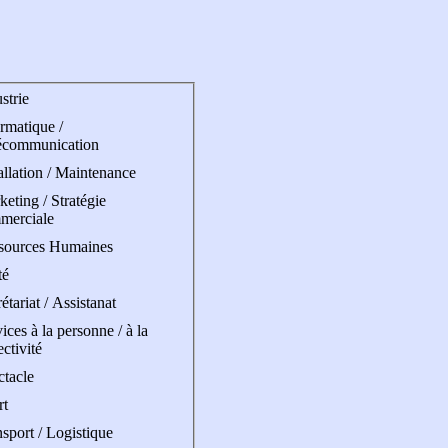
strie
rmatique /
écommunication
allation / Maintenance
eting / Stratégie
merciale
sources Humaines
té
étariat / Assistanat
ices à la personne / à la
ectivité
ctacle
rt
sport / Logistique