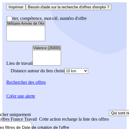
Imprimer
Besoin d'aide sur la recherche d'offres d'emploi ?
Métier, compétence, mot-clé, numéro d'offre
Lieu de travail
Distance autour du lieu choisi
Rechercher
des offres
Créer une alerte
Qui sont n
icher uniquement
 offres France Travail
Cette action recharge la liste des offres
les filtres de
Date de création
de l'offre