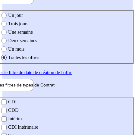
e création de l'offre
Un jour
Trois jours
Une semaine
Deux semaines
Un mois
Toutes les offres
er
le filtre de date de création de l'offre
les filtres de types de
Contrat
de contrat
CDI
CDD
Intérim
CDI Intérimaire