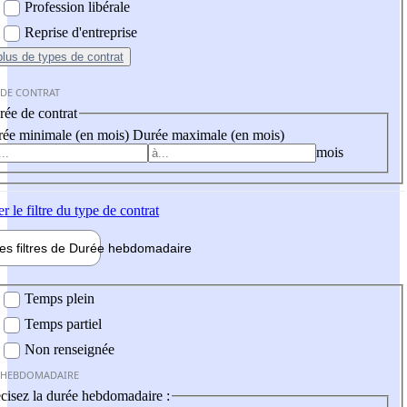
Profession libérale
Reprise d'entreprise
plus
de types de contrat
 DE CONTRAT
ée de contrat
ée minimale (en mois)
Durée maximale (en mois)
mois
er
le filtre du type de contrat
les filtres de
Durée hebdo
madaire
 hebdomadaire
Temps plein
Temps partiel
Non renseignée
 HEBDOMADAIRE
cisez la durée hebdomadaire :