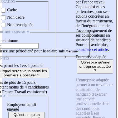
IFICATION
par France travail,
Cap emploi et ses
Cadre
partenaires pour ses
actions concrètes en
Non cadre
faveur du recrutement,
Non renseignée
de l’intégration et de
l’accompagnement de
IRE BRUT MINIMUM
ses collaborateurs en
situation de handicap.
re minimum
Pour en savoir plus,
consultez cet article
.
ssez une périodicité pour le salaire saisi
Entreprise adaptée
NITÉS
Qu'est-ce qu'une
z parmi les 1ers à postuler
entreprise adaptée
?
urquoi serez-vous parmi les
premiers à postuler ?
L'entreprise adaptée
es de plus de 15 jours,
permet à un travailleur
tant moins de 4 candidatures
en situation de
t France Travail est informé)
handicap d'exercer
ICAP
une activité
professionnelle dans
Employeur handi-
des conditions
engagé
adaptées à ses
Qu'est-ce qu'un
capacités. Pour en