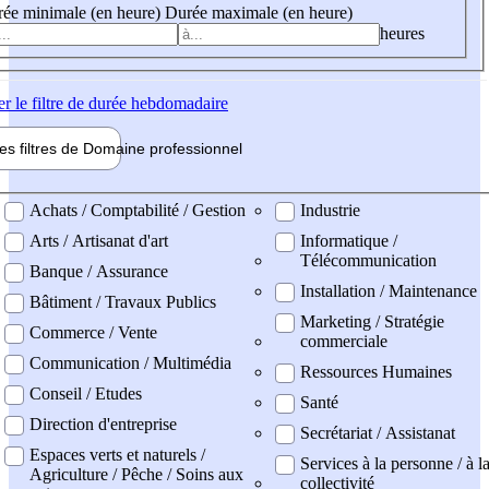
ée minimale (en heure)
Durée maximale (en heure)
heures
er
le filtre de durée hebdomadaire
les filtres de
Domaine pro
fessionnel
ne professionel
Achats / Comptabilité / Gestion
Industrie
Arts / Artisanat d'art
Informatique /
Télécommunication
Banque / Assurance
Installation / Maintenance
Bâtiment / Travaux Publics
Marketing / Stratégie
Commerce / Vente
commerciale
Communication / Multimédia
Ressources Humaines
Conseil / Etudes
Santé
Direction d'entreprise
Secrétariat / Assistanat
Espaces verts et naturels /
Services à la personne / à l
Agriculture / Pêche / Soins aux
collectivité