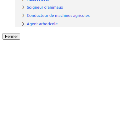
Fermer
Fermer
le détail de l'offre
/
Offre
sur
Offre précéden