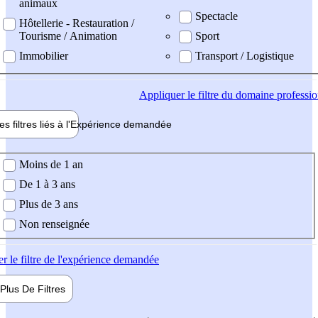
animaux
Spectacle
Hôtellerie - Restauration /
Tourisme / Animation
Sport
Immobilier
Transport / Logistique
Appliquer
le filtre du domaine professi
es filtres liés à l'
Expérience
demandée
ience demandée
Moins de 1 an
De 1 à 3 ans
Plus de 3 ans
Non renseignée
er
le filtre de l'expérience demandée
Plus De
Filtres