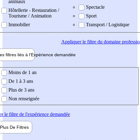
animaux
Spectacle
Hôtellerie - Restauration /
Tourisme / Animation
Sport
Immobilier
Transport / Logistique
Appliquer
le filtre du domaine professi
es filtres liés à l'
Expérience
demandée
ience demandée
Moins de 1 an
De 1 à 3 ans
Plus de 3 ans
Non renseignée
er
le filtre de l'expérience demandée
Plus De
Filtres