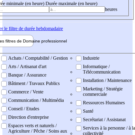
ée minimale (en heure)
Durée maximale (en heure)
heures
er
le filtre de durée hebdomadaire
les filtres de
Domaine pro
fessionnel
ne professionel
Achats / Comptabilité / Gestion
Industrie
Arts / Artisanat d'art
Informatique /
Télécommunication
Banque / Assurance
Installation / Maintenance
Bâtiment / Travaux Publics
Marketing / Stratégie
Commerce / Vente
commerciale
Communication / Multimédia
Ressources Humaines
Conseil / Etudes
Santé
Direction d'entreprise
Secrétariat / Assistanat
Espaces verts et naturels /
Services à la personne / à l
Agriculture / Pêche / Soins aux
collectivité