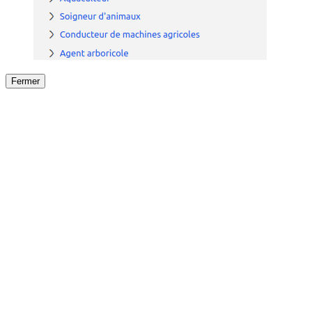
Fermer
Fermer
le détail de l'offre
/
Offre
sur
Offre précéden