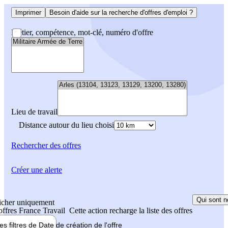
Imprimer
Besoin d'aide sur la recherche d'offres d'emploi ?
Métier, compétence, mot-clé, numéro d'offre
Lieu de travail
Distance autour du lieu choisi
Rechercher
des offres
Créer une alerte
Qui sont n
icher uniquement
 offres France Travail
Cette action recharge la liste des offres
les filtres de
Date de création
de l'offre