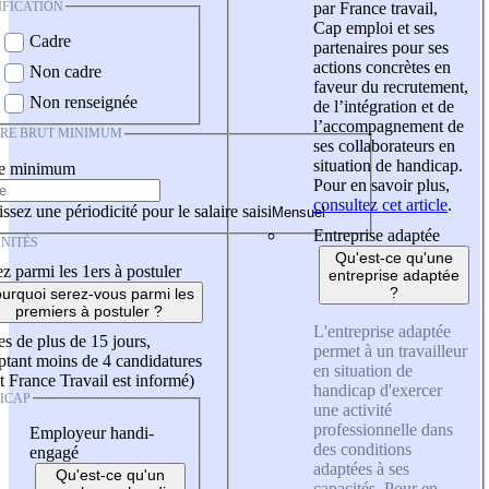
IFICATION
par France travail,
Cap emploi et ses
Cadre
partenaires pour ses
actions concrètes en
Non cadre
faveur du recrutement,
Non renseignée
de l’intégration et de
l’accompagnement de
IRE BRUT MINIMUM
ses collaborateurs en
situation de handicap.
re minimum
Pour en savoir plus,
consultez cet article
.
ssez une périodicité pour le salaire saisi
Entreprise adaptée
NITÉS
Qu'est-ce qu'une
z parmi les 1ers à postuler
entreprise adaptée
?
urquoi serez-vous parmi les
premiers à postuler ?
L'entreprise adaptée
es de plus de 15 jours,
permet à un travailleur
tant moins de 4 candidatures
en situation de
t France Travail est informé)
handicap d'exercer
ICAP
une activité
professionnelle dans
Employeur handi-
des conditions
engagé
adaptées à ses
Qu'est-ce qu'un
capacités. Pour en