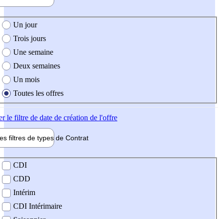
e création de l'offre
Un jour
Trois jours
Une semaine
Deux semaines
Un mois
Toutes les offres
er
le filtre de date de création de l'offre
les filtres de types de
Contrat
de contrat
CDI
CDD
Intérim
CDI Intérimaire