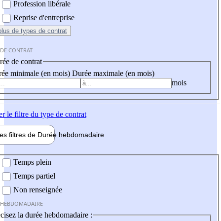
Profession libérale
Reprise d'entreprise
plus
de types de contrat
 DE CONTRAT
ée de contrat
ée minimale (en mois)
Durée maximale (en mois)
mois
er
le filtre du type de contrat
les filtres de
Durée hebdo
madaire
 hebdomadaire
Temps plein
Temps partiel
Non renseignée
 HEBDOMADAIRE
cisez la durée hebdomadaire :