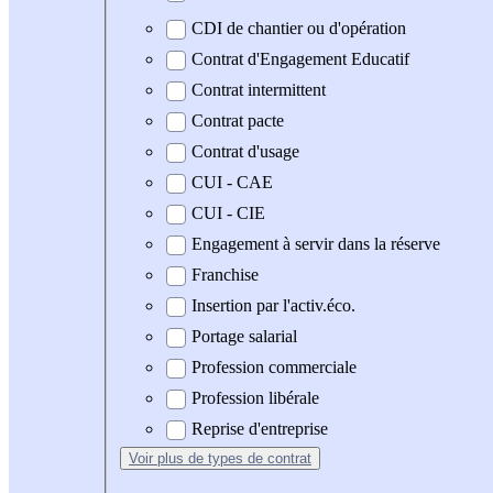
CDI de chantier ou d'opération
Contrat d'Engagement Educatif
Contrat intermittent
Contrat pacte
Contrat d'usage
CUI - CAE
CUI - CIE
Engagement à servir dans la réserve
Franchise
Insertion par l'activ.éco.
Portage salarial
Profession commerciale
Profession libérale
Reprise d'entreprise
Voir plus
de types de contrat