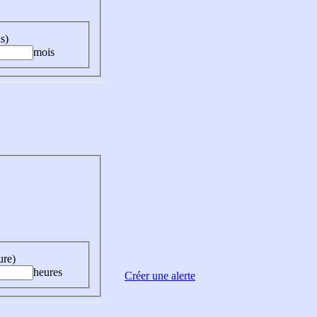
s)
mois
ure)
heures
Créer une alerte