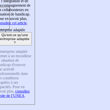
 l’intégration et de
’accompagnement de
s collaborateurs en
tuation de handicap.
ur en savoir plus,
nsultez cet article
.
treprise adaptée
Qu'est-ce qu'une
entreprise adaptée
?
entreprise adaptée
rmet à un travailleur
 situation de
ndicap d'exercer
e activité
ofessionnelle dans
s conditions
aptées à ses
pacités. Pour en
voir plus,
consultez
 site de l’UNEA
.