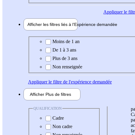
Appliquer
le fil
Afficher les filtres liés à l'
Expérience
demandée
Expérience demandée
Moins de 1 an
De 1 à 3 ans
Plus de 3 ans
Non renseignée
Appliquer
le filtre de l'expérience demandée
Afficher
Plus de
filtres
QUALIFICATION
pa
Ca
Cadre
pa
ac
Non cadre
fa
Non renseignée