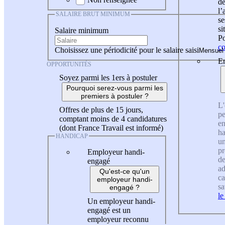
de
l
SALAIRE BRUT MINIMUM
se
si
Salaire minimum
Po
co
Choisissez une périodicité pour le salaire saisi
En
OPPORTUNITÉS
Soyez parmi les 1ers à postuler
Pourquoi serez-vous parmi les
premiers à postuler ?
L'
Offres de plus de 15 jours,
pe
comptant moins de 4 candidatures
en
(dont France Travail est informé)
ha
HANDICAP
un
pr
Employeur handi-
de
engagé
ad
Qu'est-ce qu'un
ca
employeur handi-
sa
engagé ?
le
Un employeur handi-
engagé est un
employeur reconnu