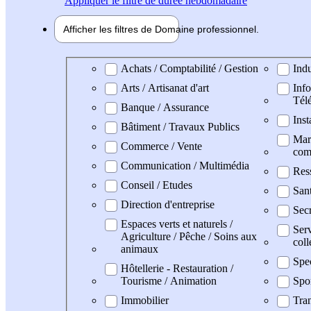
Appliquer
le filtre de durée hebdomadaire
Afficher les filtres de
Domaine pro
fessionnel
Domaine professionel
Achats / Comptabilité / Gestion
Indu
Arts / Artisanat d'art
Info
Tél
Banque / Assurance
Inst
Bâtiment / Travaux Publics
Mark
Commerce / Vente
com
Communication / Multimédia
Res
Conseil / Etudes
San
Direction d'entreprise
Secr
Espaces verts et naturels /
Serv
Agriculture / Pêche / Soins aux
coll
animaux
Spe
Hôtellerie - Restauration /
Tourisme / Animation
Spo
Immobilier
Tran