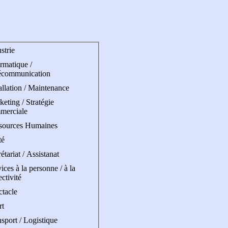
strie
rmatique /
écommunication
allation / Maintenance
eting / Stratégie
merciale
sources Humaines
té
étariat / Assistanat
ices à la personne / à la
ectivité
ctacle
rt
sport / Logistique