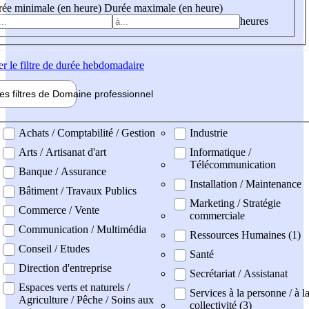
ée minimale (en heure)
Durée maximale (en heure)
heures
er
le filtre de durée hebdomadaire
les filtres de
Domaine pro
fessionnel
ne professionel
Achats / Comptabilité / Gestion
Industrie
Arts / Artisanat d'art
Informatique /
Télécommunication
Banque / Assurance
Installation / Maintenance
Bâtiment / Travaux Publics
Marketing / Stratégie
Commerce / Vente
commerciale
Communication / Multimédia
Ressources Humaines (1)
Conseil / Etudes
Santé
Direction d'entreprise
Secrétariat / Assistanat
Espaces verts et naturels /
Services à la personne / à l
Agriculture / Pêche / Soins aux
collectivité (3)