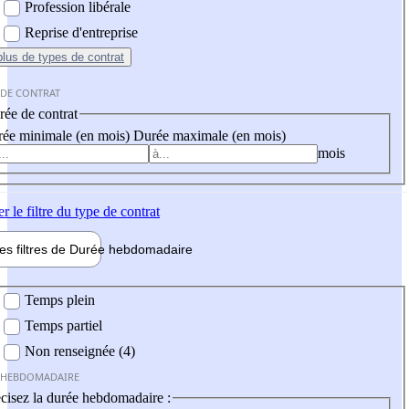
Profession libérale
Reprise d'entreprise
plus
de types de contrat
 DE CONTRAT
ée de contrat
ée minimale (en mois)
Durée maximale (en mois)
mois
er
le filtre du type de contrat
les filtres de
Durée hebdo
madaire
 hebdomadaire
Temps plein
Temps partiel
Non renseignée (4)
 HEBDOMADAIRE
cisez la durée hebdomadaire :