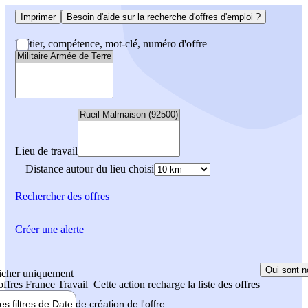
Imprimer
Besoin d'aide sur la recherche d'offres d'emploi ?
Métier, compétence, mot-clé, numéro d'offre
Lieu de travail
Distance autour du lieu choisi
Rechercher
des offres
Créer une alerte
Qui sont n
icher uniquement
 offres France Travail
Cette action recharge la liste des offres
les filtres de
Date de création
de l'offre