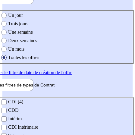
e création de l'offre
Un jour
Trois jours
Une semaine
Deux semaines
Un mois
Toutes les offres
er
le filtre de date de création de l'offre
les filtres de types de
Contrat
de contrat
CDI (4)
CDD
Intérim
CDI Intérimaire