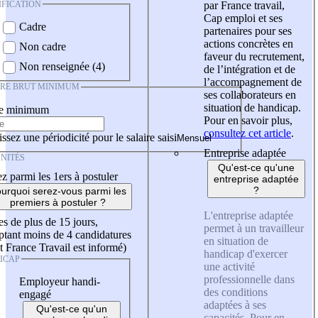
IFICATION
par France travail,
Cap emploi et ses
Cadre
partenaires pour ses
actions concrètes en
Non cadre
faveur du recrutement,
Non renseignée (4)
de l’intégration et de
l’accompagnement de
IRE BRUT MINIMUM
ses collaborateurs en
situation de handicap.
re minimum
Pour en savoir plus,
consultez cet article
.
ssez une périodicité pour le salaire saisi
Entreprise adaptée
NITÉS
Qu'est-ce qu'une
z parmi les 1ers à postuler
entreprise adaptée
?
urquoi serez-vous parmi les
premiers à postuler ?
L'entreprise adaptée
es de plus de 15 jours,
permet à un travailleur
tant moins de 4 candidatures
en situation de
t France Travail est informé)
handicap d'exercer
ICAP
une activité
professionnelle dans
Employeur handi-
des conditions
engagé
adaptées à ses
Qu'est-ce qu'un
capacités. Pour en