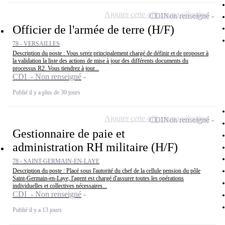
Ajouter cette offre à ma sélection
CDI
Non renseigné
Officier de l'armée de terre (H/F)
78 - VERSAILLES
Description du poste : Vous serez principalement chargé de définir et de proposer à
la validation la liste des actions de mise à jour des différents documents du
processus R2. Vous tiendrez à jour...
CDI - Non renseigné
Publié il y a plus de 30 jours
Ajouter cette offre à ma sélection
CDI
Non renseigné
Gestionnaire de paie et
administration RH militaire (H/F)
78 - SAINT-GERMAIN-EN-LAYE
Description du poste : Placé sous l'autorité du chef de la cellule pension du pôle
Saint-Germain-en-Laye, l'agent est chargé d'assurer toutes les opérations
individuelles et collectives nécessaires...
CDI - Non renseigné
Publié il y a 13 jours