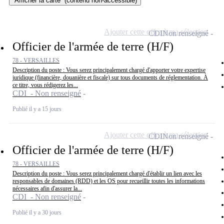
Afficher la carte
(contenu non-accessible)
Ajouter cette offre à ma sélection
CDI
Non renseigné
Officier de l'armée de terre (H/F)
78 - VERSAILLES
Description du poste : Vous serez principalement chargé d'apporter votre expertise
juridique (financière, douanière et fiscale) sur tous documents de réglementation. À
ce titre, vous rédigerez les...
CDI - Non renseigné
Publié il y a 15 jours
Ajouter cette offre à ma sélection
CDI
Non renseigné
Officier de l'armée de terre (H/F)
78 - VERSAILLES
Description du poste : Vous serez principalement chargé d'établir un lien avec les
responsables de domaines (RDD) et les OS pour recueillir toutes les informations
nécessaires afin d'assurer la...
CDI - Non renseigné
Publié il y a 30 jours