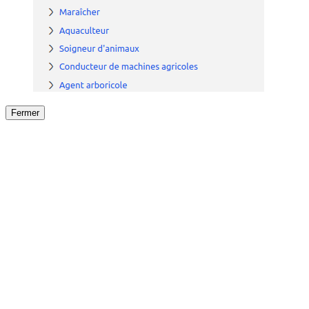
Fermer
Fermer
le détail de l'offre
/
Offre
sur
Offre précéden