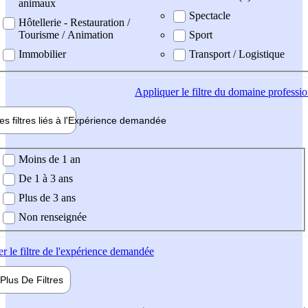
animaux
Spectacle
Hôtellerie - Restauration /
Tourisme / Animation
Sport
Immobilier
Transport / Logistique
Appliquer
le filtre du domaine professi
es filtres liés à l'
Expérience
demandée
ience demandée
Moins de 1 an
De 1 à 3 ans
Plus de 3 ans
Non renseignée
er
le filtre de l'expérience demandée
Plus De
Filtres