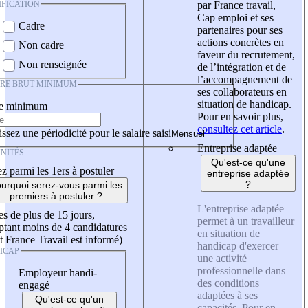
IFICATION
par France travail,
Cap emploi et ses
Cadre
partenaires pour ses
actions concrètes en
Non cadre
faveur du recrutement,
Non renseignée
de l’intégration et de
l’accompagnement de
IRE BRUT MINIMUM
ses collaborateurs en
situation de handicap.
re minimum
Pour en savoir plus,
consultez cet article
.
ssez une périodicité pour le salaire saisi
Entreprise adaptée
NITÉS
Qu'est-ce qu'une
z parmi les 1ers à postuler
entreprise adaptée
?
urquoi serez-vous parmi les
premiers à postuler ?
L'entreprise adaptée
es de plus de 15 jours,
permet à un travailleur
tant moins de 4 candidatures
en situation de
t France Travail est informé)
handicap d'exercer
ICAP
une activité
professionnelle dans
Employeur handi-
des conditions
engagé
adaptées à ses
Qu'est-ce qu'un
capacités. Pour en