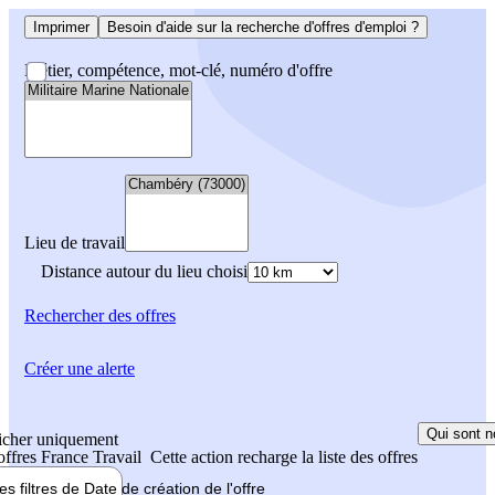
Imprimer
Besoin d'aide sur la recherche d'offres d'emploi ?
Métier, compétence, mot-clé, numéro d'offre
Lieu de travail
Distance autour du lieu choisi
Rechercher
des offres
Créer une alerte
Qui sont n
icher uniquement
 offres France Travail
Cette action recharge la liste des offres
les filtres de
Date de création
de l'offre