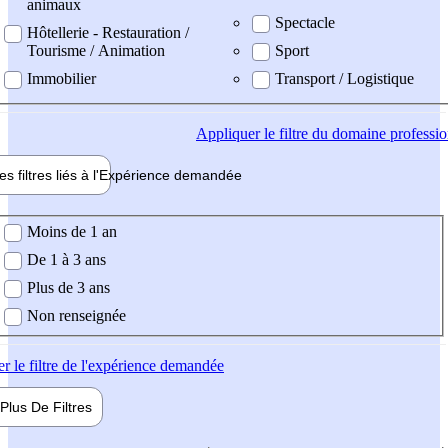
animaux
Spectacle
Hôtellerie - Restauration /
Tourisme / Animation
Sport
Immobilier
Transport / Logistique
Appliquer
le filtre du domaine professi
es filtres liés à l'
Expérience
demandée
ience demandée
Moins de 1 an
De 1 à 3 ans
Plus de 3 ans
Non renseignée
er
le filtre de l'expérience demandée
Plus De
Filtres