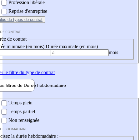
Profession libérale
Reprise d'entreprise
plus
de types de contrat
 DE CONTRAT
ée de contrat
ée minimale (en mois)
Durée maximale (en mois)
mois
er
le filtre du type de contrat
les filtres de
Durée hebdo
madaire
 hebdomadaire
Temps plein
Temps partiel
Non renseignée
 HEBDOMADAIRE
cisez la durée hebdomadaire :