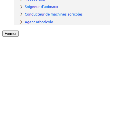
Fermer
Fermer
le détail de l'offre
/
Offre
sur
Offre précéden