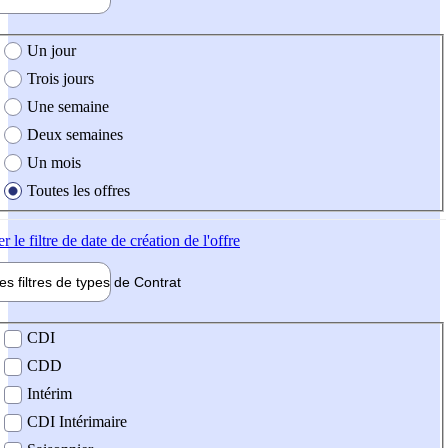
e création de l'offre
Un jour
Trois jours
Une semaine
Deux semaines
Un mois
Toutes les offres
er
le filtre de date de création de l'offre
les filtres de types de
Contrat
de contrat
CDI
CDD
Intérim
CDI Intérimaire