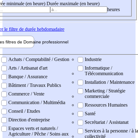
ée minimale (en heure)
Durée maximale (en heure)
heures
er
le filtre de durée hebdomadaire
les filtres de
Domaine pro
fessionnel
ne professionel
Achats / Comptabilité / Gestion
Industrie
Arts / Artisanat d'art
Informatique /
Télécommunication
Banque / Assurance
Installation / Maintenance
Bâtiment / Travaux Publics
Marketing / Stratégie
Commerce / Vente
commerciale
Communication / Multimédia
Ressources Humaines
Conseil / Etudes
Santé
Direction d'entreprise
Secrétariat / Assistanat
Espaces verts et naturels /
Services à la personne / à l
Agriculture / Pêche / Soins aux
collectivité