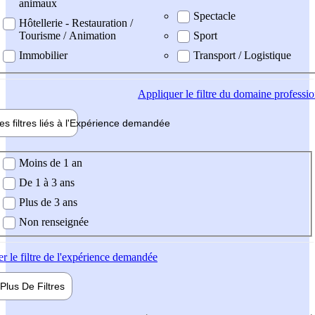
animaux
Spectacle
Hôtellerie - Restauration /
Tourisme / Animation
Sport
Immobilier
Transport / Logistique
Appliquer
le filtre du domaine professi
es filtres liés à l'
Expérience
demandée
ience demandée
Moins de 1 an
De 1 à 3 ans
Plus de 3 ans
Non renseignée
er
le filtre de l'expérience demandée
Plus De
Filtres