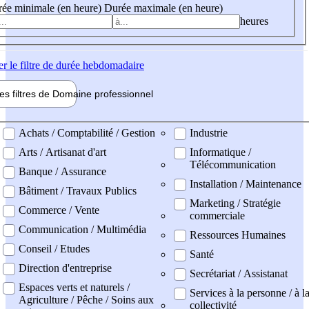
ée minimale (en heure)
Durée maximale (en heure)
heures
er
le filtre de durée hebdomadaire
les filtres de
Domaine pro
fessionnel
ne professionel
Achats / Comptabilité / Gestion
Industrie
Arts / Artisanat d'art
Informatique /
Télécommunication
Banque / Assurance
Installation / Maintenance
Bâtiment / Travaux Publics
Marketing / Stratégie
Commerce / Vente
commerciale
Communication / Multimédia
Ressources Humaines
Conseil / Etudes
Santé
Direction d'entreprise
Secrétariat / Assistanat
Espaces verts et naturels /
Services à la personne / à l
Agriculture / Pêche / Soins aux
collectivité