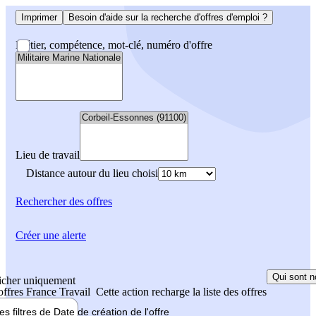
Imprimer
Besoin d'aide sur la recherche d'offres d'emploi ?
Métier, compétence, mot-clé, numéro d'offre
Lieu de travail
Distance autour du lieu choisi
Rechercher
des offres
Créer une alerte
Qui sont n
icher uniquement
 offres France Travail
Cette action recharge la liste des offres
les filtres de
Date de création
de l'offre