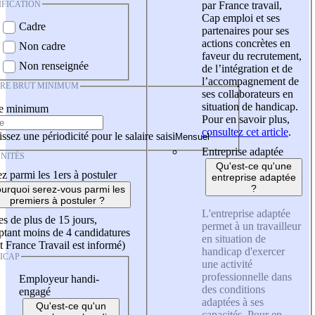
IFICATION
par France travail,
Cap emploi et ses
Cadre
partenaires pour ses
actions concrètes en
Non cadre
faveur du recrutement,
Non renseignée
de l’intégration et de
l’accompagnement de
IRE BRUT MINIMUM
ses collaborateurs en
situation de handicap.
re minimum
Pour en savoir plus,
consultez cet article
.
ssez une périodicité pour le salaire saisi
Entreprise adaptée
NITÉS
Qu'est-ce qu'une
z parmi les 1ers à postuler
entreprise adaptée
?
urquoi serez-vous parmi les
premiers à postuler ?
L'entreprise adaptée
es de plus de 15 jours,
permet à un travailleur
tant moins de 4 candidatures
en situation de
t France Travail est informé)
handicap d'exercer
ICAP
une activité
professionnelle dans
Employeur handi-
des conditions
engagé
adaptées à ses
Qu'est-ce qu'un
capacités. Pour en