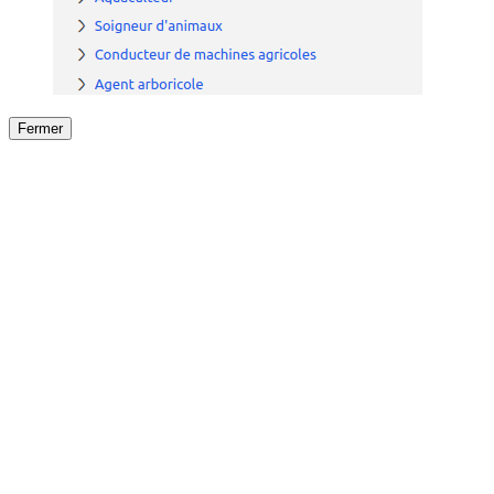
Fermer
Fermer
le détail de l'offre
/
Offre
sur
Offre précéden