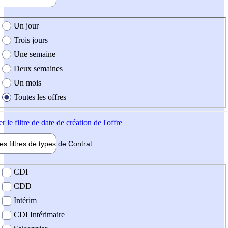
e création de l'offre
Un jour
Trois jours
Une semaine
Deux semaines
Un mois
Toutes les offres
er
le filtre de date de création de l'offre
les filtres de types de
Contrat
de contrat
CDI
CDD
Intérim
CDI Intérimaire