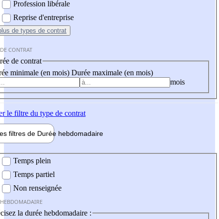
Profession libérale
Reprise d'entreprise
plus
de types de contrat
 DE CONTRAT
ée de contrat
ée minimale (en mois)
Durée maximale (en mois)
mois
er
le filtre du type de contrat
les filtres de
Durée hebdo
madaire
 hebdomadaire
Temps plein
Temps partiel
Non renseignée
 HEBDOMADAIRE
cisez la durée hebdomadaire :