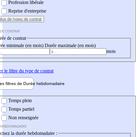
Profession libérale
Reprise d'entreprise
plus
de types de contrat
 DE CONTRAT
ée de contrat
ée minimale (en mois)
Durée maximale (en mois)
mois
er
le filtre du type de contrat
les filtres de
Durée hebdo
madaire
 hebdomadaire
Temps plein
Temps partiel
Non renseignée
 HEBDOMADAIRE
cisez la durée hebdomadaire :