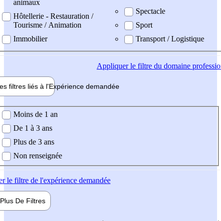
animaux
Spectacle
Hôtellerie - Restauration /
Tourisme / Animation
Sport
Immobilier
Transport / Logistique
Appliquer
le filtre du domaine professi
es filtres liés à l'
Expérience
demandée
ience demandée
Moins de 1 an
De 1 à 3 ans
Plus de 3 ans
Non renseignée
er
le filtre de l'expérience demandée
Plus De
Filtres