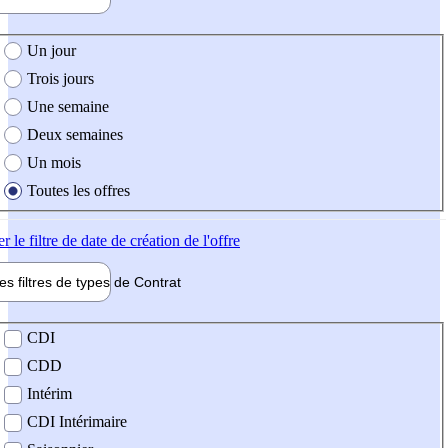
e création de l'offre
Un jour
Trois jours
Une semaine
Deux semaines
Un mois
Toutes les offres
er
le filtre de date de création de l'offre
les filtres de types de
Contrat
de contrat
CDI
CDD
Intérim
CDI Intérimaire