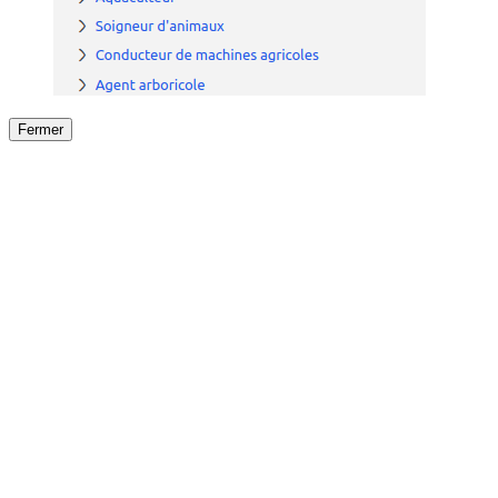
Fermer
Fermer
le détail de l'offre
/
Offre
sur
Offre précéden