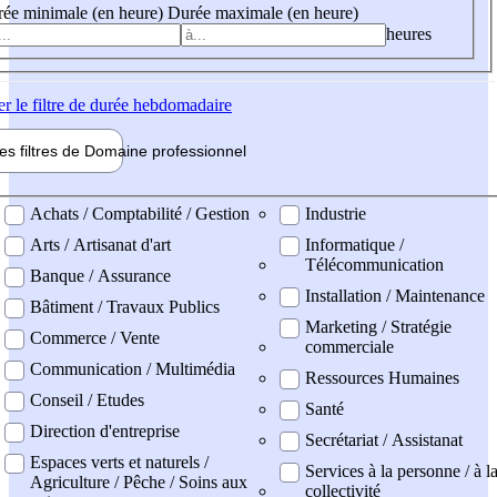
ée minimale (en heure)
Durée maximale (en heure)
heures
er
le filtre de durée hebdomadaire
les filtres de
Domaine pro
fessionnel
ne professionel
Achats / Comptabilité / Gestion
Industrie
Arts / Artisanat d'art
Informatique /
Télécommunication
Banque / Assurance
Installation / Maintenance
Bâtiment / Travaux Publics
Marketing / Stratégie
Commerce / Vente
commerciale
Communication / Multimédia
Ressources Humaines
Conseil / Etudes
Santé
Direction d'entreprise
Secrétariat / Assistanat
Espaces verts et naturels /
Services à la personne / à l
Agriculture / Pêche / Soins aux
collectivité