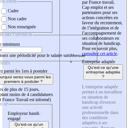
IFICATION
par France travail,
Cap emploi et ses
Cadre
partenaires pour ses
actions concrètes en
Non cadre
faveur du recrutement,
Non renseignée
de l’intégration et de
l’accompagnement de
IRE BRUT MINIMUM
ses collaborateurs en
situation de handicap.
re minimum
Pour en savoir plus,
consultez cet article
.
ssez une périodicité pour le salaire saisi
Entreprise adaptée
NITÉS
Qu'est-ce qu'une
z parmi les 1ers à postuler
entreprise adaptée
?
urquoi serez-vous parmi les
premiers à postuler ?
L'entreprise adaptée
es de plus de 15 jours,
permet à un travailleur
tant moins de 4 candidatures
en situation de
t France Travail est informé)
handicap d'exercer
ICAP
une activité
professionnelle dans
Employeur handi-
des conditions
engagé
adaptées à ses
Qu'est-ce qu'un
capacités. Pour en