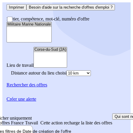
Imprimer
Besoin d'aide sur la recherche d'offres d'emploi ?
Métier, compétence, mot-clé, numéro d'offre
Lieu de travail
Distance autour du lieu choisi
Rechercher
des offres
Créer une alerte
Qui sont n
icher uniquement
 offres France Travail
Cette action recharge la liste des offres
les filtres de
Date de création
de l'offre