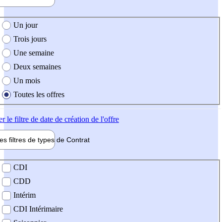
e création de l'offre
Un jour
Trois jours
Une semaine
Deux semaines
Un mois
Toutes les offres
er
le filtre de date de création de l'offre
les filtres de types de
Contrat
de contrat
CDI
CDD
Intérim
CDI Intérimaire