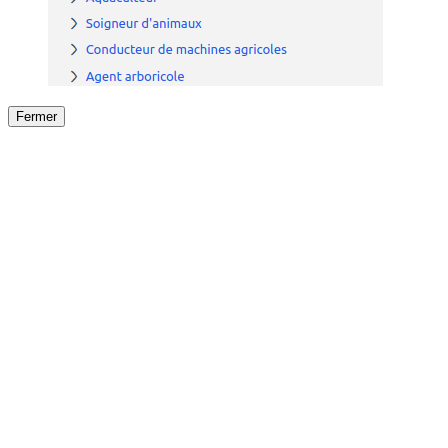
Fermer
Fermer
le détail de l'offre
/
Offre
sur
Offre précéden