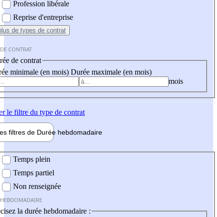
Profession libérale
Reprise d'entreprise
plus
de types de contrat
 DE CONTRAT
ée de contrat
ée minimale (en mois)
Durée maximale (en mois)
mois
er
le filtre du type de contrat
les filtres de
Durée hebdo
madaire
 hebdomadaire
Temps plein
Temps partiel
Non renseignée
 HEBDOMADAIRE
cisez la durée hebdomadaire :