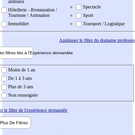
animaux
Spectacle
Hôtellerie - Restauration /
Tourisme / Animation
Sport
Immobilier
Transport / Logistique
Appliquer
le filtre du domaine professi
es filtres liés à l'
Expérience
demandée
ience demandée
Moins de 1 an
De 1 à 3 ans
Plus de 3 ans
Non renseignée
er
le filtre de l'expérience demandée
Plus De
Filtres