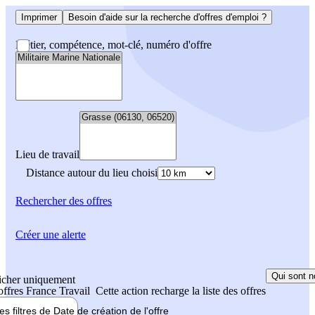
Imprimer
Besoin d'aide sur la recherche d'offres d'emploi ?
Métier, compétence, mot-clé, numéro d'offre
Lieu de travail
Distance autour du lieu choisi
Rechercher
des offres
Créer une alerte
Qui sont n
icher uniquement
 offres France Travail
Cette action recharge la liste des offres
les filtres de
Date de création
de l'offre