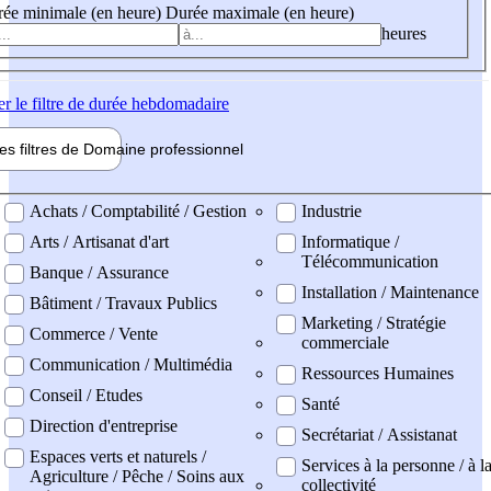
ée minimale (en heure)
Durée maximale (en heure)
heures
er
le filtre de durée hebdomadaire
les filtres de
Domaine pro
fessionnel
ne professionel
Achats / Comptabilité / Gestion
Industrie
Arts / Artisanat d'art
Informatique /
Télécommunication
Banque / Assurance
Installation / Maintenance
Bâtiment / Travaux Publics
Marketing / Stratégie
Commerce / Vente
commerciale
Communication / Multimédia
Ressources Humaines
Conseil / Etudes
Santé
Direction d'entreprise
Secrétariat / Assistanat
Espaces verts et naturels /
Services à la personne / à l
Agriculture / Pêche / Soins aux
collectivité