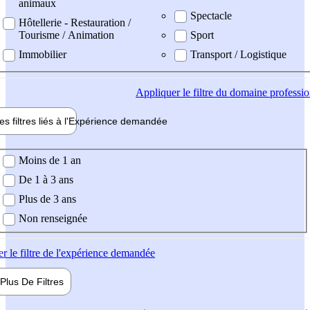
animaux
Spectacle
Hôtellerie - Restauration /
Tourisme / Animation
Sport
Immobilier
Transport / Logistique
Appliquer
le filtre du domaine professi
es filtres liés à l'
Expérience
demandée
ience demandée
Moins de 1 an
De 1 à 3 ans
Plus de 3 ans
Non renseignée
er
le filtre de l'expérience demandée
Plus De
Filtres