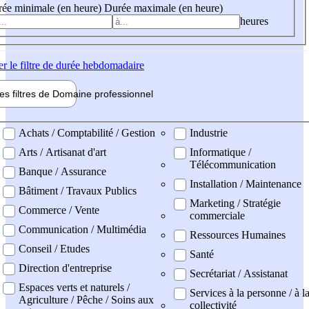
ée minimale (en heure)
Durée maximale (en heure)
heures
er
le filtre de durée hebdomadaire
les filtres de
Domaine pro
fessionnel
ne professionel
Achats / Comptabilité / Gestion
Industrie
Arts / Artisanat d'art
Informatique /
Télécommunication
Banque / Assurance
Installation / Maintenance
Bâtiment / Travaux Publics
Marketing / Stratégie
Commerce / Vente
commerciale
Communication / Multimédia
Ressources Humaines
Conseil / Etudes
Santé
Direction d'entreprise
Secrétariat / Assistanat
Espaces verts et naturels /
Services à la personne / à l
Agriculture / Pêche / Soins aux
collectivité