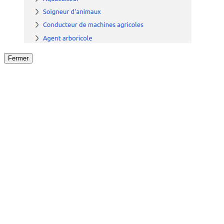
Fermer
Fermer
le détail de l'offre
/
Offre
sur
Offre précéden