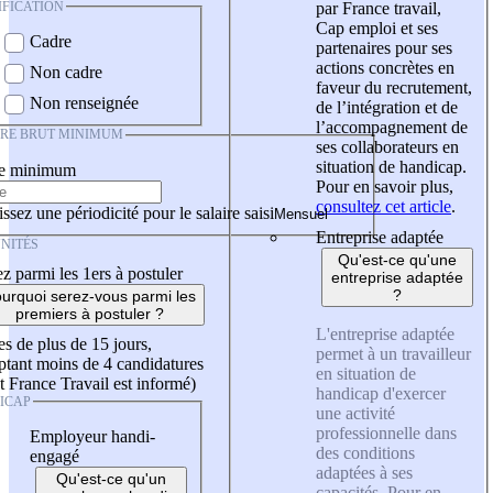
IFICATION
par France travail,
Cap emploi et ses
Cadre
partenaires pour ses
actions concrètes en
Non cadre
faveur du recrutement,
Non renseignée
de l’intégration et de
l’accompagnement de
IRE BRUT MINIMUM
ses collaborateurs en
situation de handicap.
re minimum
Pour en savoir plus,
consultez cet article
.
ssez une périodicité pour le salaire saisi
Entreprise adaptée
NITÉS
Qu'est-ce qu'une
z parmi les 1ers à postuler
entreprise adaptée
?
urquoi serez-vous parmi les
premiers à postuler ?
L'entreprise adaptée
es de plus de 15 jours,
permet à un travailleur
tant moins de 4 candidatures
en situation de
t France Travail est informé)
handicap d'exercer
ICAP
une activité
professionnelle dans
Employeur handi-
des conditions
engagé
adaptées à ses
Qu'est-ce qu'un
capacités. Pour en