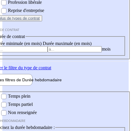
Profession libérale
Reprise d'entreprise
plus
de types de contrat
 DE CONTRAT
ée de contrat
ée minimale (en mois)
Durée maximale (en mois)
mois
er
le filtre du type de contrat
les filtres de
Durée hebdo
madaire
 hebdomadaire
Temps plein
Temps partiel
Non renseignée
 HEBDOMADAIRE
cisez la durée hebdomadaire :