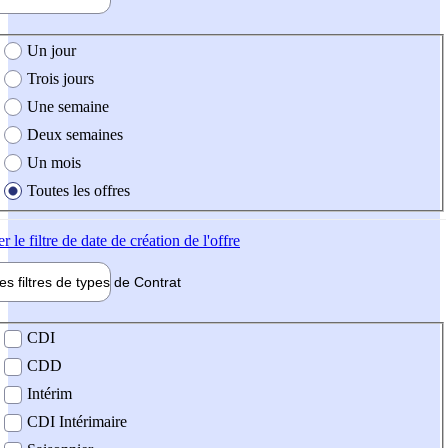
e création de l'offre
Un jour
Trois jours
Une semaine
Deux semaines
Un mois
Toutes les offres
er
le filtre de date de création de l'offre
les filtres de types de
Contrat
de contrat
CDI
CDD
Intérim
CDI Intérimaire