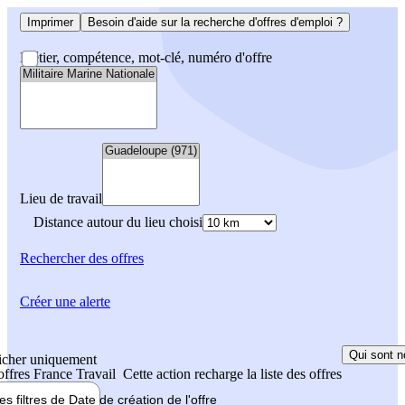
Imprimer
Besoin d'aide sur la recherche d'offres d'emploi ?
Métier, compétence, mot-clé, numéro d'offre
Lieu de travail
Distance autour du lieu choisi
Rechercher
des offres
Créer une alerte
Qui sont n
icher uniquement
 offres France Travail
Cette action recharge la liste des offres
les filtres de
Date de création
de l'offre