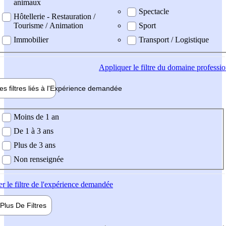
animaux
Spectacle
Hôtellerie - Restauration /
Tourisme / Animation
Sport
Immobilier
Transport / Logistique
Appliquer
le filtre du domaine professi
es filtres liés à l'
Expérience
demandée
ience demandée
Moins de 1 an
De 1 à 3 ans
Plus de 3 ans
Non renseignée
er
le filtre de l'expérience demandée
Plus De
Filtres