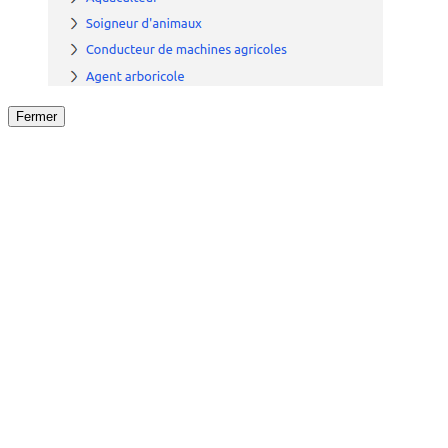
Fermer
Fermer
le détail de l'offre
/
Offre
sur
Offre précéden