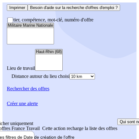
Imprimer
Besoin d'aide sur la recherche d'offres d'emploi ?
Métier, compétence, mot-clé, numéro d'offre
Lieu de travail
Distance autour du lieu choisi
Rechercher
des offres
Créer une alerte
Qui sont n
icher uniquement
 offres France Travail
Cette action recharge la liste des offres
les filtres de
Date de création
de l'offre