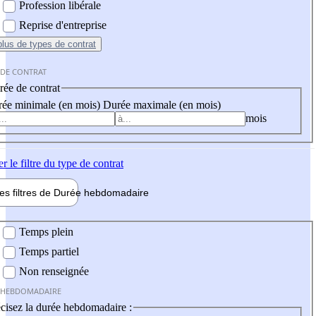
Profession libérale
Reprise d'entreprise
plus
de types de contrat
 DE CONTRAT
ée de contrat
ée minimale (en mois)
Durée maximale (en mois)
mois
er
le filtre du type de contrat
les filtres de
Durée hebdo
madaire
 hebdomadaire
Temps plein
Temps partiel
Non renseignée
 HEBDOMADAIRE
cisez la durée hebdomadaire :