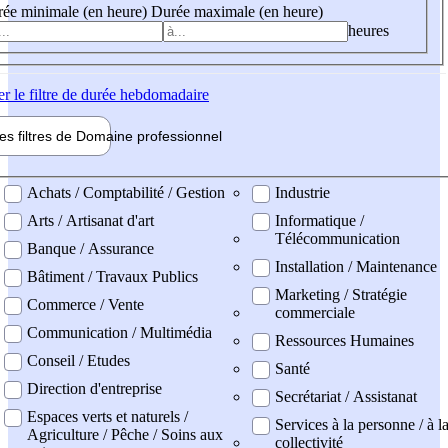
ée minimale (en heure)
Durée maximale (en heure)
heures
er
le filtre de durée hebdomadaire
les filtres de
Domaine pro
fessionnel
ne professionel
Achats / Comptabilité / Gestion
Industrie
Arts / Artisanat d'art
Informatique /
Télécommunication
Banque / Assurance
Installation / Maintenance
Bâtiment / Travaux Publics
Marketing / Stratégie
Commerce / Vente
commerciale
Communication / Multimédia
Ressources Humaines
Conseil / Etudes
Santé
Direction d'entreprise
Secrétariat / Assistanat
Espaces verts et naturels /
Services à la personne / à l
Agriculture / Pêche / Soins aux
collectivité