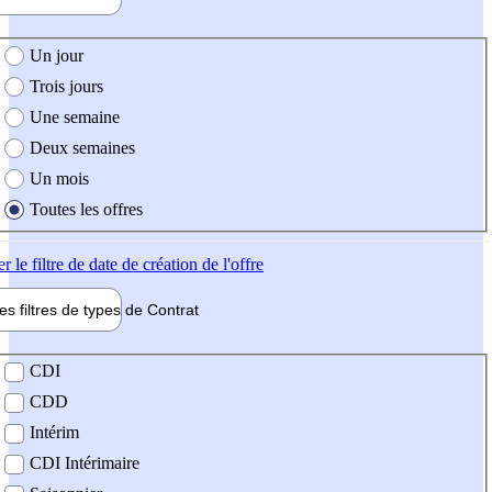
e création de l'offre
Un jour
Trois jours
Une semaine
Deux semaines
Un mois
Toutes les offres
er
le filtre de date de création de l'offre
les filtres de types de
Contrat
de contrat
CDI
CDD
Intérim
CDI Intérimaire