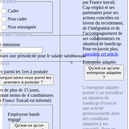
IFICATION
par France travail,
Cap emploi et ses
Cadre
partenaires pour ses
actions concrètes en
Non cadre
faveur du recrutement,
Non renseignée
de l’intégration et de
l’accompagnement de
IRE BRUT MINIMUM
ses collaborateurs en
situation de handicap.
re minimum
Pour en savoir plus,
consultez cet article
.
ssez une périodicité pour le salaire saisi
Entreprise adaptée
NITÉS
Qu'est-ce qu'une
z parmi les 1ers à postuler
entreprise adaptée
?
urquoi serez-vous parmi les
premiers à postuler ?
L'entreprise adaptée
es de plus de 15 jours,
permet à un travailleur
tant moins de 4 candidatures
en situation de
t France Travail est informé)
handicap d'exercer
ICAP
une activité
professionnelle dans
Employeur handi-
des conditions
engagé
adaptées à ses
Qu'est-ce qu'un
capacités. Pour en