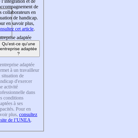
 l’intégration et de
’accompagnement de
s collaborateurs en
tuation de handicap.
ur en savoir plus,
nsultez cet article
.
treprise adaptée
Qu'est-ce qu'une
entreprise adaptée
?
entreprise adaptée
rmet à un travailleur
 situation de
ndicap d'exercer
e activité
ofessionnelle dans
s conditions
aptées à ses
pacités. Pour en
voir plus,
consultez
 site de l’UNEA
.