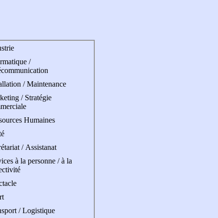
strie
rmatique /
écommunication
allation / Maintenance
eting / Stratégie
merciale
sources Humaines
té
étariat / Assistanat
ices à la personne / à la
ectivité
ctacle
rt
sport / Logistique