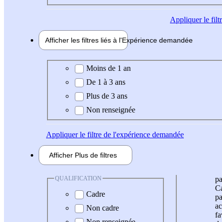
Appliquer
le fil
Afficher les filtres liés à l'
Expérience
demandée
Expérience demandée
Moins de 1 an
De 1 à 3 ans
Plus de 3 ans
Non renseignée
Appliquer
le filtre de l'expérience demandée
Afficher
Plus de
filtres
QUALIFICATION
pa
Ca
Cadre
pa
ac
Non cadre
fa
Non renseignée