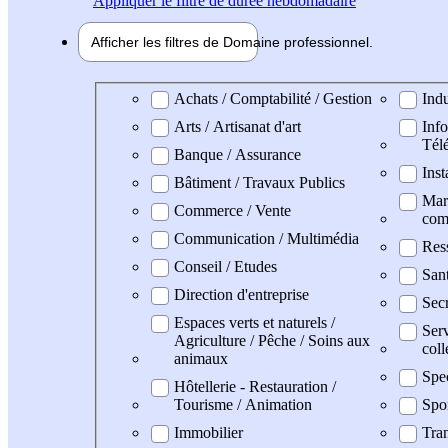
Appliquer
le filtre de durée hebdomadaire
Afficher les filtres de
Domaine pro
fessionnel
Domaine professionel
Achats / Comptabilité / Gestion
Indu
Arts / Artisanat d'art
Info
Tél
Banque / Assurance
Inst
Bâtiment / Travaux Publics
Mark
Commerce / Vente
com
Communication / Multimédia
Res
Conseil / Etudes
San
Direction d'entreprise
Secr
Espaces verts et naturels /
Serv
Agriculture / Pêche / Soins aux
coll
animaux
Spe
Hôtellerie - Restauration /
Tourisme / Animation
Spo
Immobilier
Tran