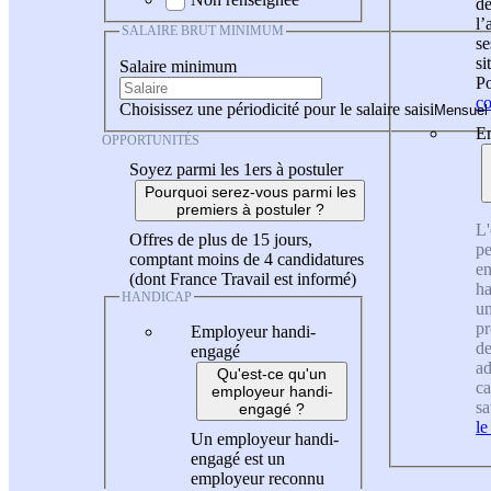
de
l
SALAIRE BRUT MINIMUM
se
si
Salaire minimum
Po
co
Choisissez une périodicité pour le salaire saisi
En
OPPORTUNITÉS
Soyez parmi les 1ers à postuler
Pourquoi serez-vous parmi les
premiers à postuler ?
L'
Offres de plus de 15 jours,
pe
comptant moins de 4 candidatures
en
(dont France Travail est informé)
ha
HANDICAP
un
pr
Employeur handi-
de
engagé
ad
Qu'est-ce qu'un
ca
employeur handi-
sa
engagé ?
le
Un employeur handi-
engagé est un
employeur reconnu