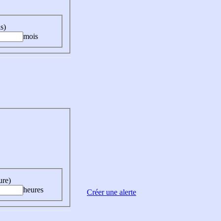
s)
mois
ure)
heures
Créer une alerte