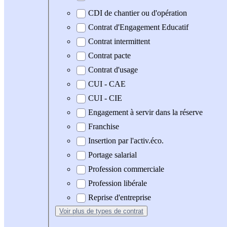
CDI de chantier ou d'opération
Contrat d'Engagement Educatif
Contrat intermittent
Contrat pacte
Contrat d'usage
CUI - CAE
CUI - CIE
Engagement à servir dans la réserve
Franchise
Insertion par l'activ.éco.
Portage salarial
Profession commerciale
Profession libérale
Reprise d'entreprise
Voir plus
de types de contrat