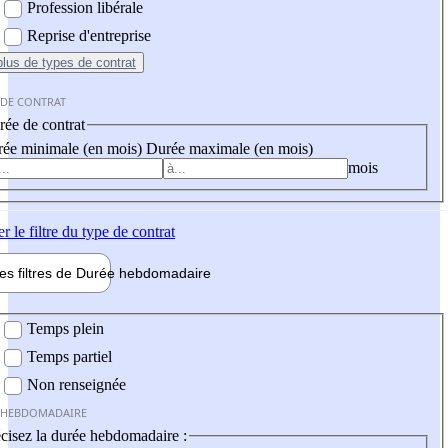
Profession libérale
Reprise d'entreprise
plus
de types de contrat
 DE CONTRAT
ée de contrat
ée minimale (en mois)
Durée maximale (en mois)
mois
er
le filtre du type de contrat
les filtres de
Durée hebdo
madaire
 hebdomadaire
Temps plein
Temps partiel
Non renseignée
 HEBDOMADAIRE
cisez la durée hebdomadaire :