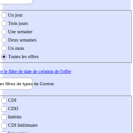
e création de l'offre
Un jour
Trois jours
Une semaine
Deux semaines
Un mois
Toutes les offres
er
le filtre de date de création de l'offre
les filtres de types de
Contrat
de contrat
CDI
CDD
Intérim
CDI Intérimaire