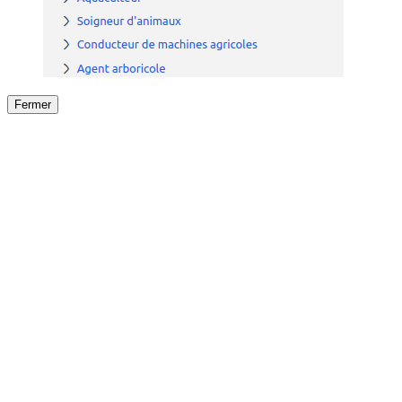
Fermer
Fermer
le détail de l'offre
/
Offre
sur
Offre précéden