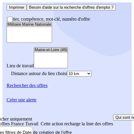
Imprimer
Besoin d'aide sur la recherche d'offres d'emploi ?
Métier, compétence, mot-clé, numéro d'offre
Lieu de travail
Distance autour du lieu choisi
Rechercher
des offres
Créer une alerte
Qui sont n
icher uniquement
 offres France Travail
Cette action recharge la liste des offres
les filtres de
Date de création
de l'offre