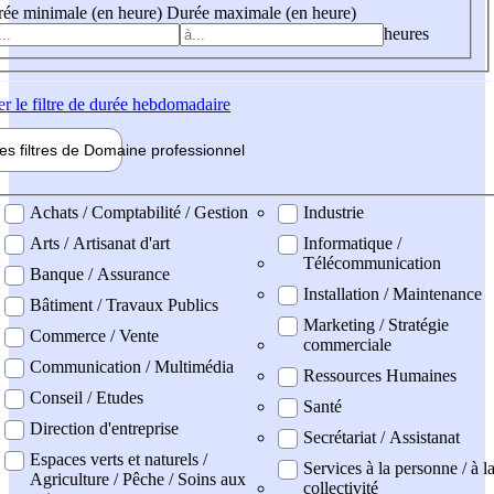
ée minimale (en heure)
Durée maximale (en heure)
heures
er
le filtre de durée hebdomadaire
les filtres de
Domaine pro
fessionnel
ne professionel
Achats / Comptabilité / Gestion
Industrie
Arts / Artisanat d'art
Informatique /
Télécommunication
Banque / Assurance
Installation / Maintenance
Bâtiment / Travaux Publics
Marketing / Stratégie
Commerce / Vente
commerciale
Communication / Multimédia
Ressources Humaines
Conseil / Etudes
Santé
Direction d'entreprise
Secrétariat / Assistanat
Espaces verts et naturels /
Services à la personne / à l
Agriculture / Pêche / Soins aux
collectivité