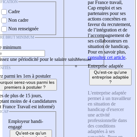
IFICATION
par France travail,
Cap emploi et ses
Cadre
partenaires pour ses
actions concrètes en
Non cadre
faveur du recrutement,
Non renseignée
de l’intégration et de
l’accompagnement de
IRE BRUT MINIMUM
ses collaborateurs en
situation de handicap.
re minimum
Pour en savoir plus,
consultez cet article
.
ssez une périodicité pour le salaire saisi
Entreprise adaptée
NITÉS
Qu'est-ce qu'une
z parmi les 1ers à postuler
entreprise adaptée
?
urquoi serez-vous parmi les
premiers à postuler ?
L'entreprise adaptée
es de plus de 15 jours,
permet à un travailleur
tant moins de 4 candidatures
en situation de
t France Travail est informé)
handicap d'exercer
ICAP
une activité
professionnelle dans
Employeur handi-
des conditions
engagé
adaptées à ses
Qu'est-ce qu'un
capacités. Pour en