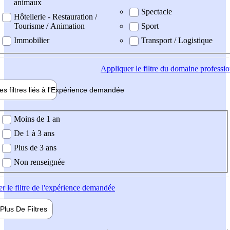
animaux
Spectacle
Hôtellerie - Restauration /
Tourisme / Animation
Sport
Immobilier
Transport / Logistique
Appliquer
le filtre du domaine professi
es filtres liés à l'
Expérience
demandée
ience demandée
Moins de 1 an
De 1 à 3 ans
Plus de 3 ans
Non renseignée
er
le filtre de l'expérience demandée
Plus De
Filtres