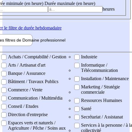
ée minimale (en heure)
Durée maximale (en heure)
heures
er
le filtre de durée hebdomadaire
les filtres de
Domaine pro
fessionnel
ne professionel
Achats / Comptabilité / Gestion
Industrie
Arts / Artisanat d'art
Informatique /
Télécommunication
Banque / Assurance
Installation / Maintenance
Bâtiment / Travaux Publics
Marketing / Stratégie
Commerce / Vente
commerciale
Communication / Multimédia
Ressources Humaines
Conseil / Etudes
Santé
Direction d'entreprise
Secrétariat / Assistanat
Espaces verts et naturels /
Services à la personne / à l
Agriculture / Pêche / Soins aux
collectivité