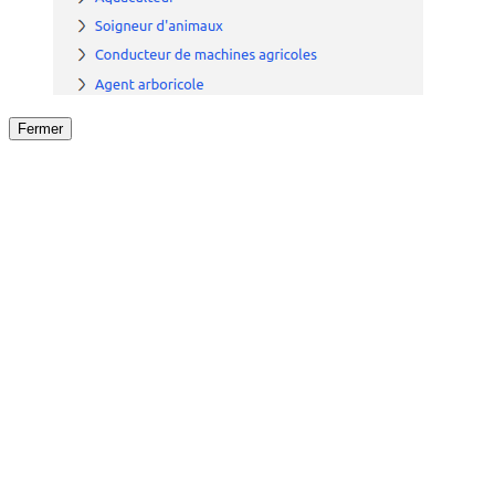
Fermer
Fermer
le détail de l'offre
/
Offre
sur
Offre précéden