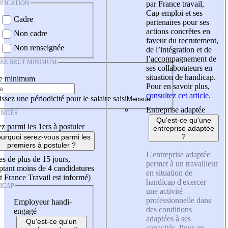
IFICATION
par France travail,
Cap emploi et ses
Cadre
partenaires pour ses
actions concrètes en
Non cadre
faveur du recrutement,
Non renseignée
de l’intégration et de
l’accompagnement de
IRE BRUT MINIMUM
ses collaborateurs en
situation de handicap.
re minimum
Pour en savoir plus,
consultez cet article
.
ssez une périodicité pour le salaire saisi
Entreprise adaptée
NITÉS
Qu'est-ce qu'une
z parmi les 1ers à postuler
entreprise adaptée
?
urquoi serez-vous parmi les
premiers à postuler ?
L'entreprise adaptée
es de plus de 15 jours,
permet à un travailleur
tant moins de 4 candidatures
en situation de
t France Travail est informé)
handicap d'exercer
ICAP
une activité
professionnelle dans
Employeur handi-
des conditions
engagé
adaptées à ses
Qu'est-ce qu'un
capacités. Pour en