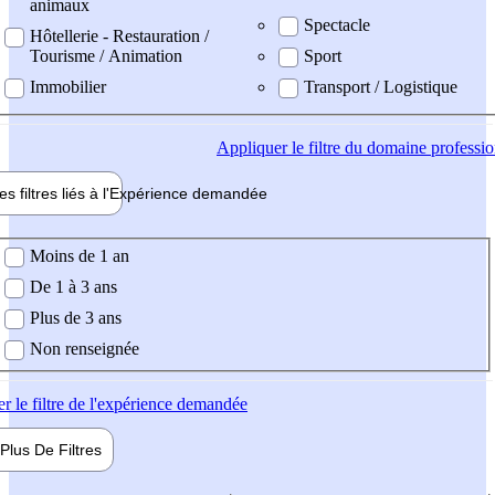
animaux
Spectacle
Hôtellerie - Restauration /
Tourisme / Animation
Sport
Immobilier
Transport / Logistique
Appliquer
le filtre du domaine professi
es filtres liés à l'
Expérience
demandée
ience demandée
Moins de 1 an
De 1 à 3 ans
Plus de 3 ans
Non renseignée
er
le filtre de l'expérience demandée
Plus De
Filtres