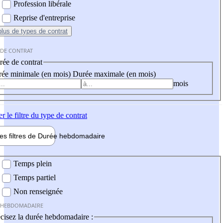
Profession libérale
Reprise d'entreprise
plus
de types de contrat
 DE CONTRAT
ée de contrat
ée minimale (en mois)
Durée maximale (en mois)
mois
er
le filtre du type de contrat
les filtres de
Durée hebdo
madaire
 hebdomadaire
Temps plein
Temps partiel
Non renseignée
 HEBDOMADAIRE
cisez la durée hebdomadaire :