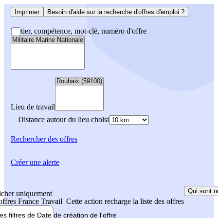
Imprimer
Besoin d'aide sur la recherche d'offres d'emploi ?
Métier, compétence, mot-clé, numéro d'offre
Lieu de travail
Distance autour du lieu choisi
Rechercher
des offres
Créer une alerte
Qui sont n
icher uniquement
 offres France Travail
Cette action recharge la liste des offres
les filtres de
Date de création
de l'offre