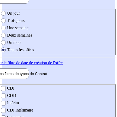
e création de l'offre
Un jour
Trois jours
Une semaine
Deux semaines
Un mois
Toutes les offres
er
le filtre de date de création de l'offre
les filtres de types de
Contrat
de contrat
CDI
CDD
Intérim
CDI Intérimaire