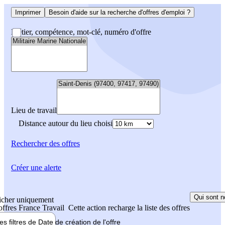
Imprimer
Besoin d'aide sur la recherche d'offres d'emploi ?
Métier, compétence, mot-clé, numéro d'offre
Lieu de travail
Distance autour du lieu choisi
Rechercher
des offres
Créer une alerte
Qui sont n
icher uniquement
 offres France Travail
Cette action recharge la liste des offres
les filtres de
Date de création
de l'offre