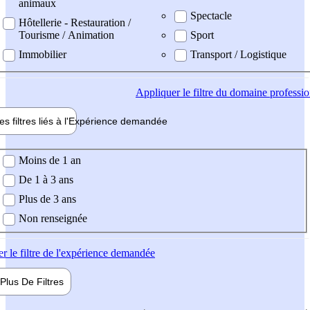
animaux
Spectacle
Hôtellerie - Restauration /
Tourisme / Animation
Sport
Immobilier
Transport / Logistique
Appliquer
le filtre du domaine professi
es filtres liés à l'
Expérience
demandée
ience demandée
Moins de 1 an
De 1 à 3 ans
Plus de 3 ans
Non renseignée
er
le filtre de l'expérience demandée
Plus De
Filtres