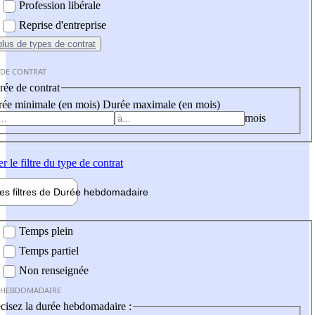
Profession libérale
Reprise d'entreprise
plus
de types de contrat
 DE CONTRAT
ée de contrat
ée minimale (en mois)
Durée maximale (en mois)
mois
er
le filtre du type de contrat
les filtres de
Durée hebdo
madaire
 hebdomadaire
Temps plein
Temps partiel
Non renseignée
 HEBDOMADAIRE
cisez la durée hebdomadaire :