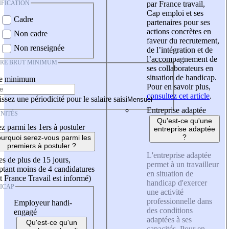
IFICATION
par France travail,
Cap emploi et ses
Cadre
partenaires pour ses
actions concrètes en
Non cadre
faveur du recrutement,
Non renseignée
de l’intégration et de
l’accompagnement de
IRE BRUT MINIMUM
ses collaborateurs en
situation de handicap.
re minimum
Pour en savoir plus,
consultez cet article
.
ssez une périodicité pour le salaire saisi
Entreprise adaptée
NITÉS
Qu'est-ce qu'une
z parmi les 1ers à postuler
entreprise adaptée
?
urquoi serez-vous parmi les
premiers à postuler ?
L'entreprise adaptée
es de plus de 15 jours,
permet à un travailleur
tant moins de 4 candidatures
en situation de
t France Travail est informé)
handicap d'exercer
ICAP
une activité
professionnelle dans
Employeur handi-
des conditions
engagé
adaptées à ses
Qu'est-ce qu'un
capacités. Pour en