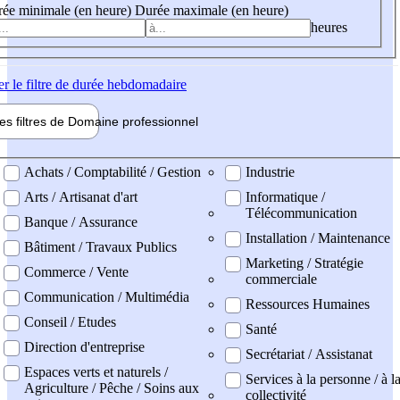
ée minimale (en heure)
Durée maximale (en heure)
heures
er
le filtre de durée hebdomadaire
les filtres de
Domaine pro
fessionnel
ne professionel
Achats / Comptabilité / Gestion
Industrie
Arts / Artisanat d'art
Informatique /
Télécommunication
Banque / Assurance
Installation / Maintenance
Bâtiment / Travaux Publics
Marketing / Stratégie
Commerce / Vente
commerciale
Communication / Multimédia
Ressources Humaines
Conseil / Etudes
Santé
Direction d'entreprise
Secrétariat / Assistanat
Espaces verts et naturels /
Services à la personne / à l
Agriculture / Pêche / Soins aux
collectivité