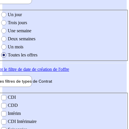
e création de l'offre
Un jour
Trois jours
Une semaine
Deux semaines
Un mois
Toutes les offres
er
le filtre de date de création de l'offre
les filtres de types de
Contrat
de contrat
CDI
CDD
Intérim
CDI Intérimaire