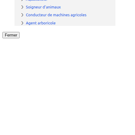
Fermer
Fermer
le détail de l'offre
/
Offre
sur
Offre précéden