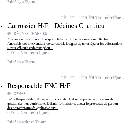
Publié il y a 22 jours
Ajouter cette offre à ma sélection
CDI
Non renseigné
Carrossier H/F - Décines Charpieu
69 - DÉCINES-CHARPIEU
Au quotidien vous aurez la responsabilité de différentes missions : Réaliser
l'ensemble des interventions de carrosserie Diagnostiquer et réparer les déformations
sur un véhicule endommagé ou...
CDI - Non renseigné
Publié il y a 22 jours
Ajouter cette offre à ma sélection
CDI
Non renseigné
Responsable FNC H/F
69 - GENAS
Le/La Responsable FNC a pour mission de : Définir et piloter le processus de
gestion des non-conformités Définir, formaliser et piloter le processus de gestion
des non-conformités applicable aux...
CDI - Non renseigné
Publié il y a plus de 30 jours