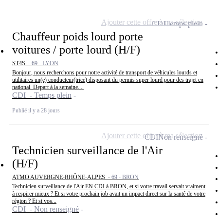
Ajouter cette offre à ma sélection
CDI
Temps plein
Chauffeur poids lourd porte
voitures / porte lourd (H/F)
ST4S -
69 - LYON
Bonjour, nous recherchons pour notre activité de transport de véhicules lourds et
utilitaires un(e) conducteur(trice) disposant du permis super lourd pour des trajet en
national. Depart à la semaine....
CDI - Temps plein
Publié il y a 28 jours
Ajouter cette offre à ma sélection
CDI
Non renseigné
Technicien surveillance de l'Air
(H/F)
ATMO AUVERGNE-RHÔNE-ALPES -
69 - BRON
Technicien surveillance de l'Air EN CDI à BRON, et si votre travail servait vraiment
à respirer mieux ? Et si votre prochain job avait un impact direct sur la santé de votre
région ? Et si vos...
CDI - Non renseigné