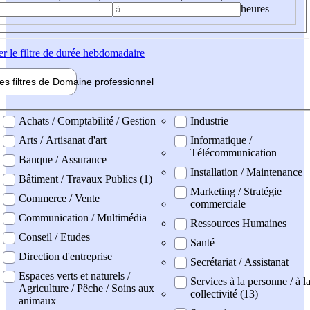
heures
er
le filtre de durée hebdomadaire
les filtres de
Domaine pro
fessionnel
ne professionel
Achats / Comptabilité / Gestion
Industrie
Arts / Artisanat d'art
Informatique /
Télécommunication
Banque / Assurance
Installation / Maintenance
Bâtiment / Travaux Publics (1)
Marketing / Stratégie
Commerce / Vente
commerciale
Communication / Multimédia
Ressources Humaines
Conseil / Etudes
Santé
Direction d'entreprise
Secrétariat / Assistanat
Espaces verts et naturels /
Services à la personne / à l
Agriculture / Pêche / Soins aux
collectivité (13)
animaux