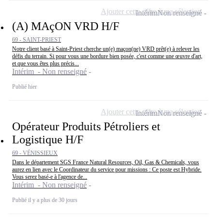
Ajouter cette offre à ma sélection
Intérim
Non renseigné
(A) MAçON VRD H/F
69 - SAINT-PRIEST
Notre client basé à Saint-Priest cherche un(e) maçon(ne) VRD prêt(e) à relever les
défis du terrain. Si pour vous une bordure bien posée, c'est comme une œuvre d'art,
et que vous êtes plus précis...
Intérim - Non renseigné
Publié hier
Ajouter cette offre à ma sélection
Intérim
Non renseigné
Opérateur Produits Pétroliers et
Logistique H/F
69 - VÉNISSIEUX
Dans le département SGS France Natural Resources, Oil, Gas & Chemicals, vous
aurez en lien avec le Coordinateur du service pour missions : Ce poste est Hybride.
Vous serez basé-e à l'agence de...
Intérim - Non renseigné
Publié il y a plus de 30 jours