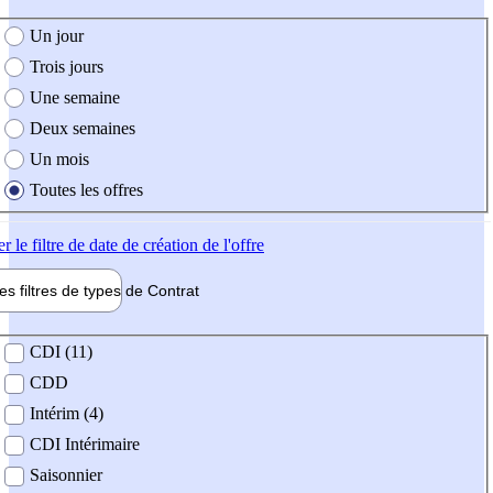
e création de l'offre
Un jour
Trois jours
Une semaine
Deux semaines
Un mois
Toutes les offres
er
le filtre de date de création de l'offre
les filtres de types de
Contrat
de contrat
CDI (11)
CDD
Intérim (4)
CDI Intérimaire
Saisonnier