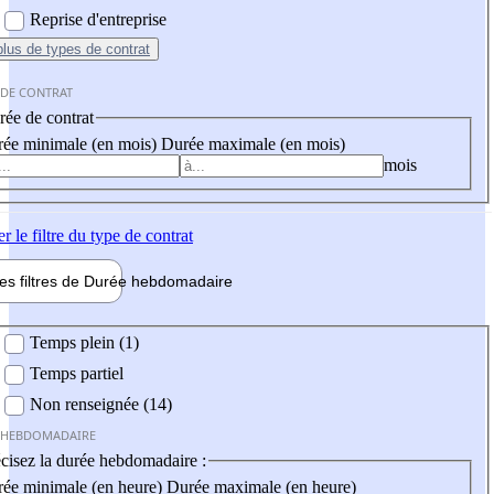
Reprise d'entreprise
plus
de types de contrat
 DE CONTRAT
ée de contrat
ée minimale (en mois)
Durée maximale (en mois)
mois
er
le filtre du type de contrat
les filtres de
Durée hebdo
madaire
 hebdomadaire
Temps plein (1)
Temps partiel
Non renseignée (14)
 HEBDOMADAIRE
cisez la durée hebdomadaire :
ée minimale (en heure)
Durée maximale (en heure)