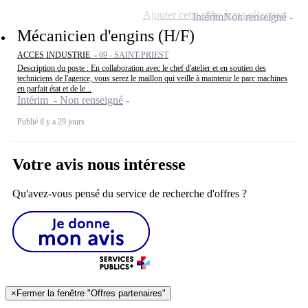
Ajouter cette offre à ma sélection
Intérim
Non renseigné
Mécanicien d'engins (H/F)
ACCES INDUSTRIE -
69 - SAINT-PRIEST
Description du poste : En collaboration avec le chef d'atelier et en soutien des
techniciens de l'agence, vous serez le maillon qui veille à maintenir le parc machines
en parfait état et de le...
Intérim - Non renseigné
Publié il y a 29 jours
Votre avis nous intéresse
Qu'avez-vous pensé du service de recherche d'offres ?
×
Fermer la fenêtre "Offres partenaires"