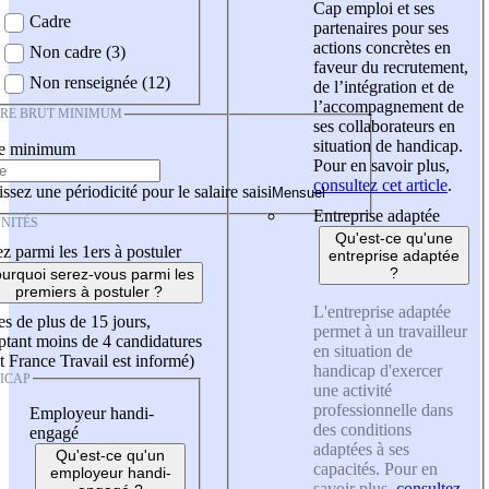
Cap emploi et ses
Cadre
partenaires pour ses
actions concrètes en
Non cadre (3)
faveur du recrutement,
Non renseignée (12)
de l’intégration et de
l’accompagnement de
IRE BRUT MINIMUM
ses collaborateurs en
situation de handicap.
re minimum
Pour en savoir plus,
consultez cet article
.
ssez une périodicité pour le salaire saisi
Entreprise adaptée
NITÉS
Qu'est-ce qu'une
z parmi les 1ers à postuler
entreprise adaptée
?
urquoi serez-vous parmi les
premiers à postuler ?
L'entreprise adaptée
es de plus de 15 jours,
permet à un travailleur
tant moins de 4 candidatures
en situation de
t France Travail est informé)
handicap d'exercer
ICAP
une activité
professionnelle dans
Employeur handi-
des conditions
engagé
adaptées à ses
Qu'est-ce qu'un
capacités. Pour en
employeur handi-
savoir plus,
consultez