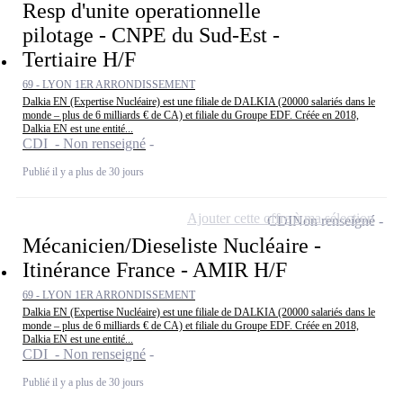
Resp d'unite operationnelle
pilotage - CNPE du Sud-Est -
Tertiaire H/F
69 - LYON 1ER ARRONDISSEMENT
Dalkia EN (Expertise Nucléaire) est une filiale de DALKIA (20000 salariés dans le
monde – plus de 6 milliards € de CA) et filiale du Groupe EDF. Créée en 2018,
Dalkia EN est une entité...
CDI - Non renseigné
Publié il y a plus de 30 jours
Ajouter cette offre à ma sélection
CDI
Non renseigné
Mécanicien/Dieseliste Nucléaire -
Itinérance France - AMIR H/F
69 - LYON 1ER ARRONDISSEMENT
Dalkia EN (Expertise Nucléaire) est une filiale de DALKIA (20000 salariés dans le
monde – plus de 6 milliards € de CA) et filiale du Groupe EDF. Créée en 2018,
Dalkia EN est une entité...
CDI - Non renseigné
Publié il y a plus de 30 jours