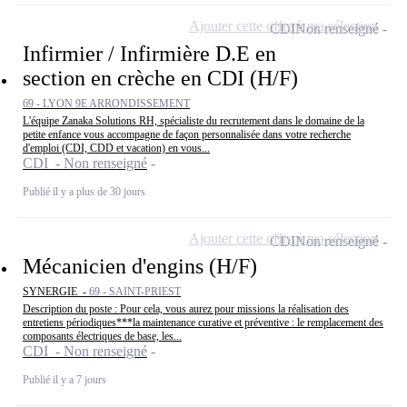
Ajouter cette offre à ma sélection
CDI
Non renseigné
Infirmier / Infirmière D.E en
section en crèche en CDI (H/F)
69 - LYON 9E ARRONDISSEMENT
L'équipe Zanaka Solutions RH, spécialiste du recrutement dans le domaine de la
petite enfance vous accompagne de façon personnalisée dans votre recherche
d'emploi (CDI, CDD et vacation) en vous...
CDI - Non renseigné
Publié il y a plus de 30 jours
Ajouter cette offre à ma sélection
CDI
Non renseigné
Mécanicien d'engins (H/F)
SYNERGIE -
69 - SAINT-PRIEST
Description du poste : Pour cela, vous aurez pour missions la réalisation des
entretiens périodiques***la maintenance curative et préventive : le remplacement des
composants électriques de base, les...
CDI - Non renseigné
Publié il y a 7 jours