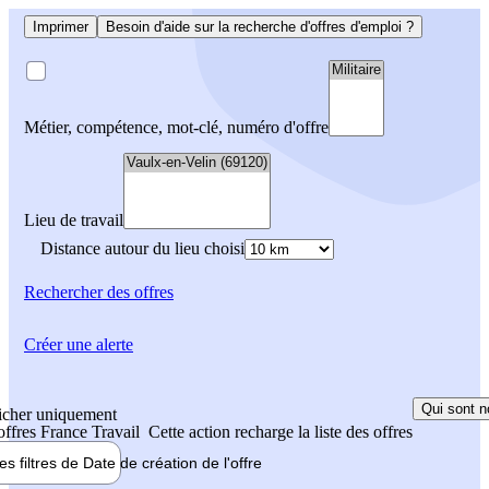
Imprimer
Besoin d'aide sur la recherche d'offres d'emploi ?
Métier, compétence, mot-clé, numéro d'offre
Lieu de travail
Distance autour du lieu choisi
Rechercher
des offres
Créer une alerte
Qui sont n
icher uniquement
 offres France Travail
Cette action recharge la liste des offres
les filtres de
Date de création
de l'offre