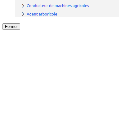
Fermer
Fermer
le détail de l'offre
/
Offre
sur
Offre précéden