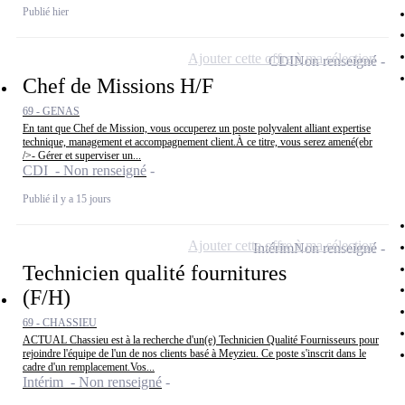
Publié hier
Ajouter cette offre à ma sélection
CDI
Non renseigné
Chef de Missions H/F
69 - GENAS
En tant que Chef de Mission, vous occuperez un poste polyvalent alliant expertise
technique, management et accompagnement client.À ce titre, vous serez amené(ebr
/>- Gérer et superviser un...
CDI - Non renseigné
Publié il y a 15 jours
Ajouter cette offre à ma sélection
Intérim
Non renseigné
Technicien qualité fournitures
(F/H)
69 - CHASSIEU
ACTUAL Chassieu est à la recherche d'un(e) Technicien Qualité Fournisseurs pour
rejoindre l'équipe de l'un de nos clients basé à Meyzieu. Ce poste s'inscrit dans le
cadre d'un remplacement.Vos...
Intérim - Non renseigné