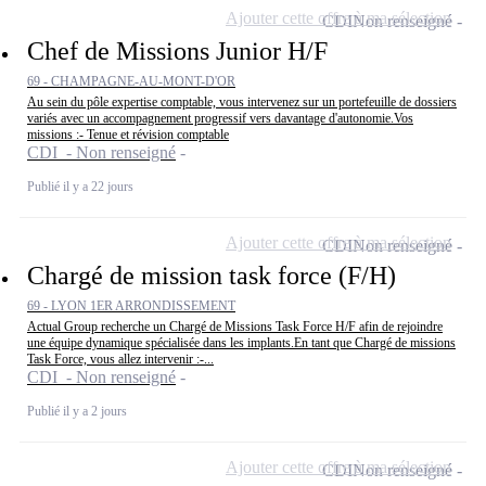
Ajouter cette offre à ma sélection
CDI
Non renseigné
Chef de Missions Junior H/F
69 - CHAMPAGNE-AU-MONT-D'OR
Au sein du pôle expertise comptable, vous intervenez sur un portefeuille de dossiers
variés avec un accompagnement progressif vers davantage d'autonomie.Vos
missions :- Tenue et révision comptable
CDI - Non renseigné
Publié il y a 22 jours
Ajouter cette offre à ma sélection
CDI
Non renseigné
Chargé de mission task force (F/H)
69 - LYON 1ER ARRONDISSEMENT
Actual Group recherche un Chargé de Missions Task Force H/F afin de rejoindre
une équipe dynamique spécialisée dans les implants.En tant que Chargé de missions
Task Force, vous allez intervenir :-...
CDI - Non renseigné
Publié il y a 2 jours
Ajouter cette offre à ma sélection
CDI
Non renseigné