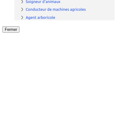
Fermer
Fermer
le détail de l'offre
/
Offre
sur
Offre précéden