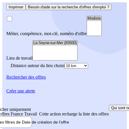
Imprimer
Besoin d'aide sur la recherche d'offres d'emploi ?
Métier, compétence, mot-clé, numéro d'offre
Lieu de travail
Distance autour du lieu choisi
Rechercher
des offres
Créer une alerte
Qui sont n
icher uniquement
 offres France Travail
Cette action recharge la liste des offres
les filtres de
Date de création
de l'offre