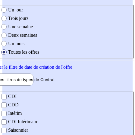
e création de l'offre
Un jour
Trois jours
Une semaine
Deux semaines
Un mois
Toutes les offres
er
le filtre de date de création de l'offre
les filtres de types de
Contrat
de contrat
CDI
CDD
Intérim
CDI Intérimaire
Saisonnier