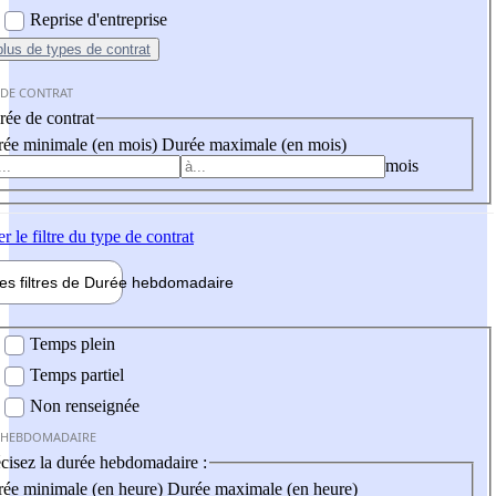
Reprise d'entreprise
plus
de types de contrat
 DE CONTRAT
ée de contrat
ée minimale (en mois)
Durée maximale (en mois)
mois
er
le filtre du type de contrat
les filtres de
Durée hebdo
madaire
 hebdomadaire
Temps plein
Temps partiel
Non renseignée
 HEBDOMADAIRE
cisez la durée hebdomadaire :
ée minimale (en heure)
Durée maximale (en heure)