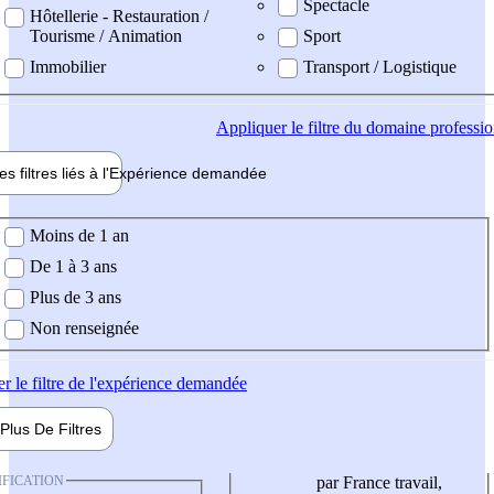
Spectacle
Hôtellerie - Restauration /
Tourisme / Animation
Sport
Immobilier
Transport / Logistique
Appliquer
le filtre du domaine professi
es filtres liés à l'
Expérience
demandée
ience demandée
Moins de 1 an
De 1 à 3 ans
Plus de 3 ans
Non renseignée
er
le filtre de l'expérience demandée
Plus De
Filtres
IFICATION
par France travail,