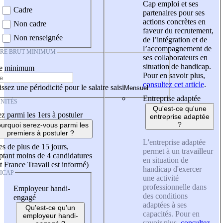
Cap emploi et ses
Cadre
partenaires pour ses
actions concrètes en
Non cadre
faveur du recrutement,
Non renseignée
de l’intégration et de
l’accompagnement de
IRE BRUT MINIMUM
ses collaborateurs en
situation de handicap.
re minimum
Pour en savoir plus,
consultez cet article
.
ssez une périodicité pour le salaire saisi
Entreprise adaptée
NITÉS
Qu'est-ce qu'une
z parmi les 1ers à postuler
entreprise adaptée
?
urquoi serez-vous parmi les
premiers à postuler ?
L'entreprise adaptée
es de plus de 15 jours,
permet à un travailleur
tant moins de 4 candidatures
en situation de
t France Travail est informé)
handicap d'exercer
ICAP
une activité
professionnelle dans
Employeur handi-
des conditions
engagé
adaptées à ses
Qu'est-ce qu'un
capacités. Pour en
employeur handi-
savoir plus,
consultez