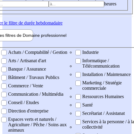
heures
er
le filtre de durée hebdomadaire
les filtres de
Domaine pro
fessionnel
ne professionel
Achats / Comptabilité / Gestion
Industrie
Arts / Artisanat d'art
Informatique /
Télécommunication
Banque / Assurance
Installation / Maintenance
Bâtiment / Travaux Publics
Marketing / Stratégie
Commerce / Vente
commerciale
Communication / Multimédia
Ressources Humaines
Conseil / Etudes
Santé
Direction d'entreprise
Secrétariat / Assistanat
Espaces verts et naturels /
Services à la personne / à l
Agriculture / Pêche / Soins aux
collectivité
animaux