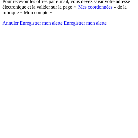
Pour recevoir les offres par e-mail, vous devez saisir votre adresse
électronique et la valider sur la page «
Mes coordonnées
» de la
rubrique « Mon compte »
Annuler
Enregistrer mon alerte
Enregistrer
mon alerte