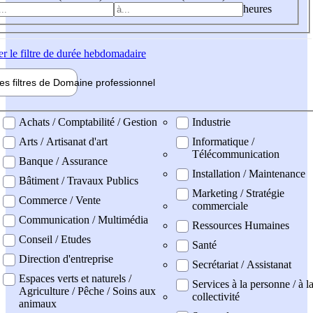
heures
er
le filtre de durée hebdomadaire
les filtres de
Domaine pro
fessionnel
ne professionel
Achats / Comptabilité / Gestion
Industrie
Arts / Artisanat d'art
Informatique /
Télécommunication
Banque / Assurance
Installation / Maintenance
Bâtiment / Travaux Publics
Marketing / Stratégie
Commerce / Vente
commerciale
Communication / Multimédia
Ressources Humaines
Conseil / Etudes
Santé
Direction d'entreprise
Secrétariat / Assistanat
Espaces verts et naturels /
Services à la personne / à l
Agriculture / Pêche / Soins aux
collectivité
animaux