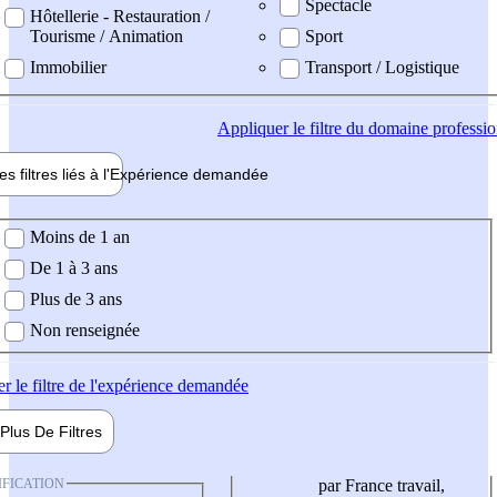
Spectacle
Hôtellerie - Restauration /
Tourisme / Animation
Sport
Immobilier
Transport / Logistique
Appliquer
le filtre du domaine professi
es filtres liés à l'
Expérience
demandée
ience demandée
Moins de 1 an
De 1 à 3 ans
Plus de 3 ans
Non renseignée
er
le filtre de l'expérience demandée
Plus De
Filtres
IFICATION
par France travail,