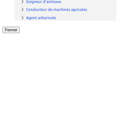
Fermer
Fermer
le détail de l'offre
/
Offre
sur
Offre précéden