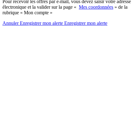
Pour recevoir les offres par e-mail, vous devez saisir votre adresse
électronique et la valider sur la page «
Mes coordonnées
» de la
rubrique « Mon compte »
Annuler
Enregistrer mon alerte
Enregistrer
mon alerte