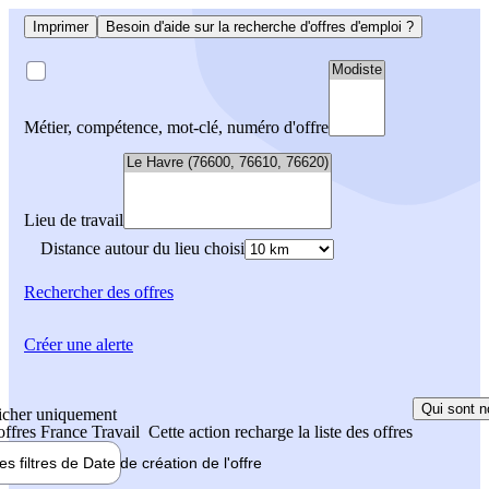
Imprimer
Besoin d'aide sur la recherche d'offres d'emploi ?
Métier, compétence, mot-clé, numéro d'offre
Lieu de travail
Distance autour du lieu choisi
Rechercher
des offres
Créer une alerte
Qui sont n
icher uniquement
 offres France Travail
Cette action recharge la liste des offres
les filtres de
Date de création
de l'offre