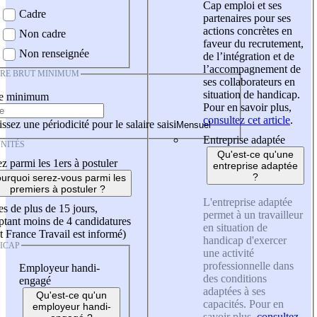
Cap emploi et ses
Cadre
partenaires pour ses
actions concrètes en
Non cadre
faveur du recrutement,
Non renseignée
de l’intégration et de
l’accompagnement de
IRE BRUT MINIMUM
ses collaborateurs en
situation de handicap.
re minimum
Pour en savoir plus,
consultez cet article
.
ssez une périodicité pour le salaire saisi
Entreprise adaptée
NITÉS
Qu'est-ce qu'une
z parmi les 1ers à postuler
entreprise adaptée
?
urquoi serez-vous parmi les
premiers à postuler ?
L'entreprise adaptée
es de plus de 15 jours,
permet à un travailleur
tant moins de 4 candidatures
en situation de
t France Travail est informé)
handicap d'exercer
ICAP
une activité
professionnelle dans
Employeur handi-
des conditions
engagé
adaptées à ses
Qu'est-ce qu'un
capacités. Pour en
employeur handi-
savoir plus,
consultez