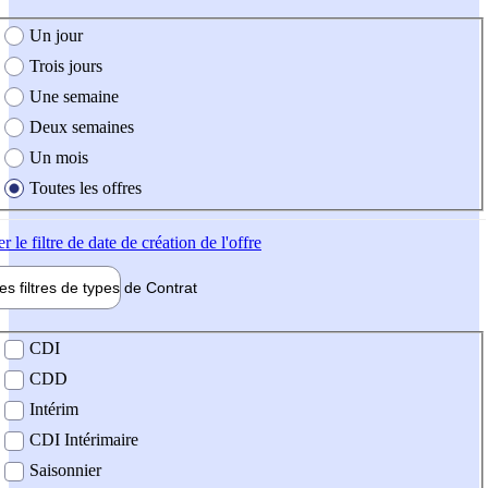
e création de l'offre
Un jour
Trois jours
Une semaine
Deux semaines
Un mois
Toutes les offres
er
le filtre de date de création de l'offre
les filtres de types de
Contrat
de contrat
CDI
CDD
Intérim
CDI Intérimaire
Saisonnier