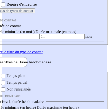
Reprise d'entreprise
plus
de types de contrat
 DE CONTRAT
ée de contrat
ée minimale (en mois)
Durée maximale (en mois)
mois
er
le filtre du type de contrat
les filtres de
Durée hebdo
madaire
 hebdomadaire
Temps plein
Temps partiel
Non renseignée
 HEBDOMADAIRE
cisez la durée hebdomadaire :
ée minimale (en heure)
Durée maximale (en heure)