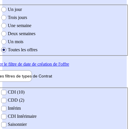
e création de l'offre
Un jour
Trois jours
Une semaine
Deux semaines
Un mois
Toutes les offres
er
le filtre de date de création de l'offre
les filtres de types de
Contrat
de contrat
CDI (10)
CDD (2)
Intérim
CDI Intérimaire
Saisonnier