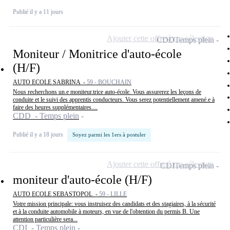
Publié il y a 11 jours
Ajouter cette offre à ma sélection
CDD
Temps plein
Moniteur / Monitrice d'auto-école
(H/F)
AUTO ECOLE SABRINA -
59 - BOUCHAIN
Nous recherchons un.e moniteur.trice auto-école. Vous assurerez les leçons de
conduite et le suivi des apprentis conducteurs. Vous serez potentiellement amené.e à
faire des heures supplémentaires....
CDD - Temps plein
Publié il y a 18 jours
Soyez parmi les 1ers à postuler
Ajouter cette offre à ma sélection
CDI
Temps plein
moniteur d'auto-école (H/F)
AUTO ECOLE SEBASTOPOL -
59 - LILLE
Votre mission principale: vous instruisez des candidats et des stagiaires, à la sécurité
et à la conduite automobile à moteurs, en vue de l'obtention du permis B. Une
attention particulière sera...
CDI - Temps plein