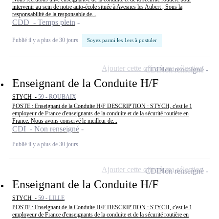
intervenir au sein de notre auto-école située à Avesnes les Aubert , Sous la
responsabilité de la responsable de...
CDD - Temps plein
Publié il y a plus de 30 jours
Soyez parmi les 1ers à postuler
Ajouter cette offre à ma sélection
CDI
Non renseigné
Enseignant de la Conduite H/F
STYCH -
59 - ROUBAIX
POSTE : Enseignant de la Conduite H/F DESCRIPTION : STYCH, c'est le 1
employeur de France d'enseignants de la conduite et de la sécurité routière en
France. Nous avons conservé le meilleur de...
CDI - Non renseigné
Publié il y a plus de 30 jours
Ajouter cette offre à ma sélection
CDI
Non renseigné
Enseignant de la Conduite H/F
STYCH -
59 - LILLE
POSTE : Enseignant de la Conduite H/F DESCRIPTION : STYCH, c'est le 1
employeur de France d'enseignants de la conduite et de la sécurité routière en