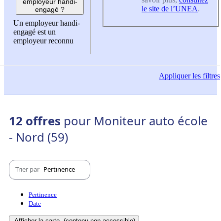
employeur handi-
le site de l’UNEA
.
engagé ?
Un employeur handi-
engagé est un
employeur reconnu
Appliquer
les filtres
12 offres
pour Moniteur auto école
- Nord (59)
Trier par
Pertinence
Pertinence
Date
Afficher la carte
(contenu non-accessible)