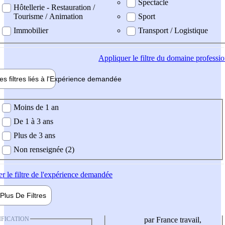
Spectacle
Hôtellerie - Restauration /
Tourisme / Animation
Sport
Immobilier
Transport / Logistique
Appliquer
le filtre du domaine professi
es filtres liés à l'
Expérience
demandée
ience demandée
Moins de 1 an
De 1 à 3 ans
Plus de 3 ans
Non renseignée (2)
er
le filtre de l'expérience demandée
Plus De
Filtres
IFICATION
par France travail,