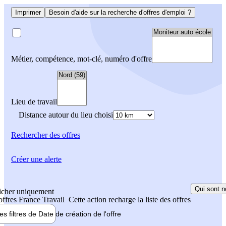
Imprimer
Besoin d'aide sur la recherche d'offres d'emploi ?
Métier, compétence, mot-clé, numéro d'offre
Lieu de travail
Distance autour du lieu choisi
Rechercher
des offres
Créer une alerte
Qui sont n
icher uniquement
 offres France Travail
Cette action recharge la liste des offres
les filtres de
Date de création
de l'offre