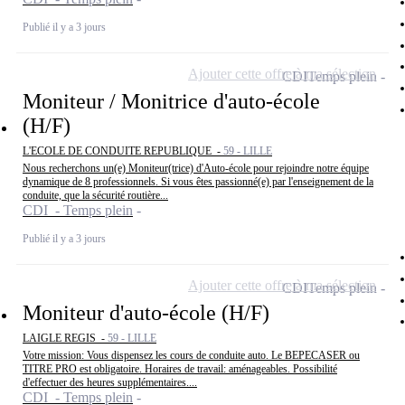
Publié il y a 3 jours
Ajouter cette offre à ma sélection
CDI
Temps plein
Moniteur / Monitrice d'auto-école
(H/F)
L'ECOLE DE CONDUITE REPUBLIQUE -
59 - LILLE
Nous recherchons un(e) Moniteur(trice) d'Auto-école pour rejoindre notre équipe
dynamique de 8 professionnels. Si vous êtes passionné(e) par l'enseignement de la
conduite, que la sécurité routière...
CDI - Temps plein
Publié il y a 3 jours
Ajouter cette offre à ma sélection
CDI
Temps plein
Moniteur d'auto-école (H/F)
LAIGLE REGIS -
59 - LILLE
Votre mission: Vous dispensez les cours de conduite auto. Le BEPECASER ou
TITRE PRO est obligatoire. Horaires de travail: aménageables. Possibilité
d'effectuer des heures supplémentaires....
CDI - Temps plein