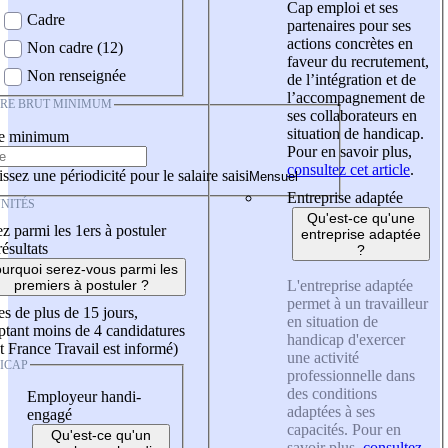
Cap emploi et ses
Cadre
partenaires pour ses
actions concrètes en
Non cadre (12)
faveur du recrutement,
Non renseignée
de l’intégration et de
l’accompagnement de
IRE BRUT MINIMUM
ses collaborateurs en
situation de handicap.
re minimum
Pour en savoir plus,
consultez cet article
.
ssez une périodicité pour le salaire saisi
Entreprise adaptée
NITÉS
Qu'est-ce qu'une
z parmi les 1ers à postuler
entreprise adaptée
résultats
?
urquoi serez-vous parmi les
L'entreprise adaptée
premiers à postuler ?
permet à un travailleur
es de plus de 15 jours,
en situation de
tant moins de 4 candidatures
handicap d'exercer
t France Travail est informé)
une activité
ICAP
professionnelle dans
des conditions
Employeur handi-
adaptées à ses
engagé
capacités. Pour en
Qu'est-ce qu'un
savoir plus,
consultez