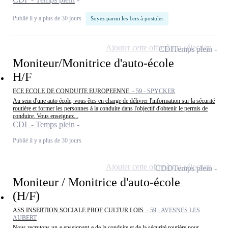
Publié il y a plus de 30 jours
Soyez parmi les 1ers à postuler
Ajouter cette offre à ma sélection
CDI
Temps plein
Moniteur/Monitrice d'auto-école
H/F
ECE ECOLE DE CONDUITE EUROPEENNE -
59 - SPYCKER
Au sein d'une auto école, vous êtes en charge de délivrer l'information sur la sécurité
routière et former les personnes à la conduite dans l'objectif d'obtenir le permis de
conduire. Vous enseignez...
CDI - Temps plein
Publié il y a plus de 30 jours
Ajouter cette offre à ma sélection
CDD
Temps plein
Moniteur / Monitrice d'auto-école
(H/F)
ASS INSERTION SOCIALE PROF CULTUR LOIS -
59 - AVESNES LES
AUBERT
Nous recrutons un-e enseignant-e de la conduite et de la sécurité routière pour