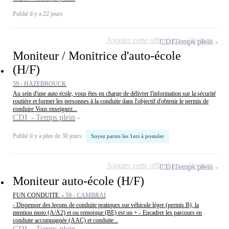
Publié il y a 22 jours
Ajouter cette offre à ma sélection
CDI
Temps plein
Moniteur / Monitrice d'auto-école
(H/F)
59 - HAZEBROUCK
Au sein d'une auto école, vous êtes en charge de délivrer l'information sur la sécurité
routière et former les personnes à la conduite dans l'objectif d'obtenir le permis de
conduire Vous enseignez...
CDI - Temps plein
Publié il y a plus de 30 jours
Soyez parmi les 1ers à postuler
Ajouter cette offre à ma sélection
CDI
Temps plein
Moniteur auto-école (H/F)
FUN CONDUITE -
59 - CAMBRAI
- Dispenser des leçons de conduite pratiques sur véhicule léger (permis B), la
mention moto (A/A2) et ou remorque (BE) est un + - Encadrer les parcours en
conduite accompagnée (AAC) et conduite...
CDI - Temps plein