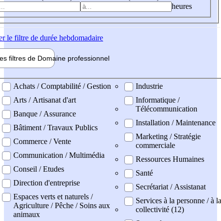
heures
er
le filtre de durée hebdomadaire
les filtres de
Domaine pro
fessionnel
ne professionel
Achats / Comptabilité / Gestion
Industrie
Arts / Artisanat d'art
Informatique /
Télécommunication
Banque / Assurance
Installation / Maintenance
Bâtiment / Travaux Publics
Marketing / Stratégie
Commerce / Vente
commerciale
Communication / Multimédia
Ressources Humaines
Conseil / Etudes
Santé
Direction d'entreprise
Secrétariat / Assistanat
Espaces verts et naturels /
Services à la personne / à l
Agriculture / Pêche / Soins aux
collectivité (12)
animaux