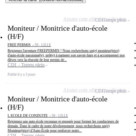
Ajouter cette offre à ma sélection
CDI
Temps plein
Moniteur / Monitrice d'auto-école
(H/F)
FREE PERMIS -
59 - LILLE
Rejoignez l'aventure FREEPERMIS ! Nous recherchons un(e) moniteur(trice)
d'auto-école passionné(e), prêt(e) à partager son savoir-faire et à accompagner nos
élèves vers la réussite de leur permis de...
CDI - Temps plein
Publié il y a 3 jours
Ajouter cette offre à ma sélection
CDI
Temps plein
Moniteur / Monitrice d'auto-école
(H/F)
L ECOLE DE CONDUITE -
59 - LILLE
Rejoignez une auto-école reconnue et engagée pour former les conducteurs de
demain. Dans le cadre de notre développement, nous recherchons un(e)
Moniteur(trice) d'Auto-École pour renforcer notre...
CDI - Temps plein