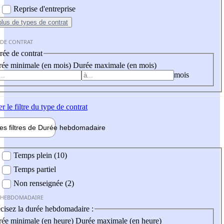
Reprise d'entreprise
plus
de types de contrat
 DE CONTRAT
ée de contrat
ée minimale (en mois)
Durée maximale (en mois)
mois
er
le filtre du type de contrat
les filtres de
Durée hebdo
madaire
 hebdomadaire
Temps plein (10)
Temps partiel
Non renseignée (2)
 HEBDOMADAIRE
cisez la durée hebdomadaire :
ée minimale (en heure)
Durée maximale (en heure)