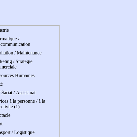
strie
rmatique /
écommunication
allation / Maintenance
eting / Stratégie
merciale
sources Humaines
té
étariat / Assistanat
ices à la personne / à la
ectivité (1)
ctacle
rt
sport / Logistique