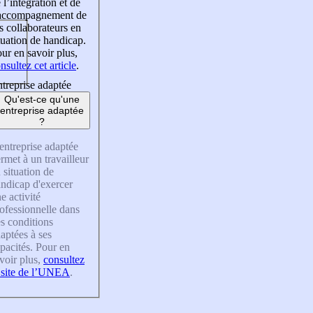
 l’intégration et de
’accompagnement de
s collaborateurs en
tuation de handicap.
ur en savoir plus,
nsultez cet article
.
treprise adaptée
Qu'est-ce qu'une
entreprise adaptée
?
entreprise adaptée
rmet à un travailleur
 situation de
ndicap d'exercer
e activité
ofessionnelle dans
s conditions
aptées à ses
pacités. Pour en
voir plus,
consultez
 site de l’UNEA
.