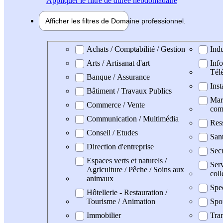
Appliquer
le filtre de durée hebdomadaire
Afficher les filtres de
Domaine pro
fessionnel
Domaine professionel
Achats / Comptabilité / Gestion
Indu
Arts / Artisanat d'art
Info
Tél
Banque / Assurance
Inst
Bâtiment / Travaux Publics
Mark
Commerce / Vente
com
Communication / Multimédia
Res
Conseil / Etudes
San
Direction d'entreprise
Secr
Espaces verts et naturels /
Serv
Agriculture / Pêche / Soins aux
coll
animaux
Spe
Hôtellerie - Restauration /
Tourisme / Animation
Spo
Immobilier
Tran