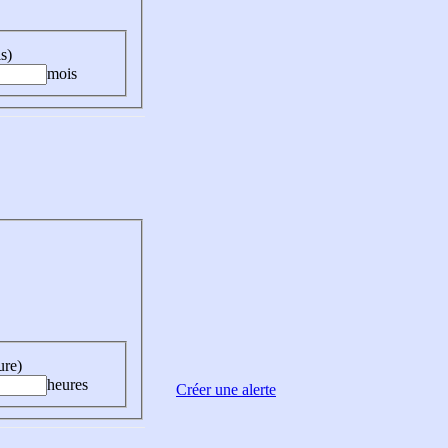
s)
mois
ure)
heures
Créer une alerte