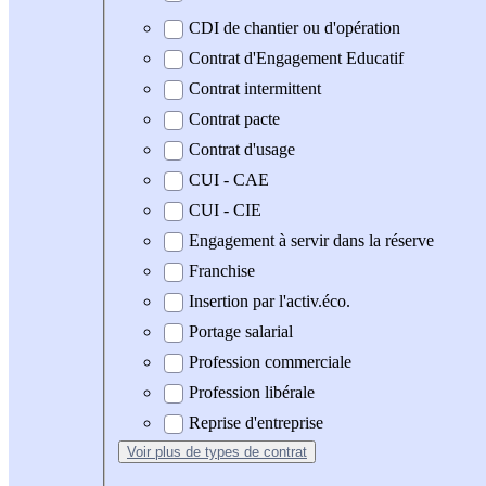
CDI de chantier ou d'opération
Contrat d'Engagement Educatif
Contrat intermittent
Contrat pacte
Contrat d'usage
CUI - CAE
CUI - CIE
Engagement à servir dans la réserve
Franchise
Insertion par l'activ.éco.
Portage salarial
Profession commerciale
Profession libérale
Reprise d'entreprise
Voir plus
de types de contrat