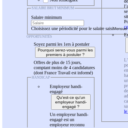
de
l
SALAIRE BRUT MINIMUM
se
si
Salaire minimum
Po
co
Choisissez une périodicité pour le salaire saisi
En
OPPORTUNITÉS
Soyez parmi les 1ers à postuler
Pourquoi serez-vous parmi les
premiers à postuler ?
L'
Offres de plus de 15 jours,
pe
comptant moins de 4 candidatures
en
(dont France Travail est informé)
ha
HANDICAP
un
pr
Employeur handi-
de
engagé
ad
Qu'est-ce qu'un
ca
employeur handi-
sa
engagé ?
le
Un employeur handi-
engagé est un
employeur reconnu