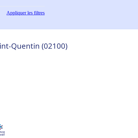
Appliquer
les filtres
int-Quentin (02100)