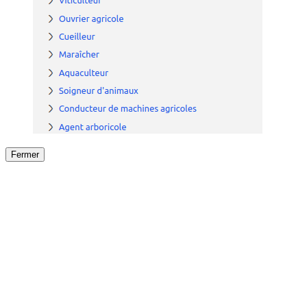
Fermer
Fermer
le détail de l'offre
/
Offre
sur
Offre précéden