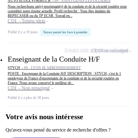
AUTO ECOLE FORMUL'R -
69 - SAINT-GENIS-LES-OLLIÈRES
Nous recherchons un(e) enseignant(e) de la conduite et de la sécurité routière pour
compléter notre équipe actuelle. Profil recherché : Vous êtes titulaire du
BEPECASER ou du TP ECSR. Travail en...
CDI - Temps plein
Publié il y a 19 jours
Soyez parmi les 1ers à postuler
Ajouter cette offre à ma sélection
CDI
Non renseigné
Enseignant de la Conduite H/F
STYCH -
69 - LYON 6E ARRONDISSEMENT
POSTE : Enseignant de la Conduite H/F DESCRIPTION : STYCH, c'est le 1
employeur de France d'enseignants de la conduite et de la sécurité routière en
France. Nous avons conservé le meilleur de...
CDI - Non renseigné
Publié il y a plus de 30 jours
Votre avis nous intéresse
Qu'avez-vous pensé du service de recherche d'offres ?