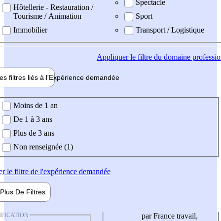
Spectacle
Hôtellerie - Restauration /
Tourisme / Animation
Sport
Immobilier
Transport / Logistique
Appliquer
le filtre du domaine professi
es filtres liés à l'
Expérience
demandée
ience demandée
Moins de 1 an
De 1 à 3 ans
Plus de 3 ans
Non renseignée (1)
er
le filtre de l'expérience demandée
Plus De
Filtres
IFICATION
par France travail,