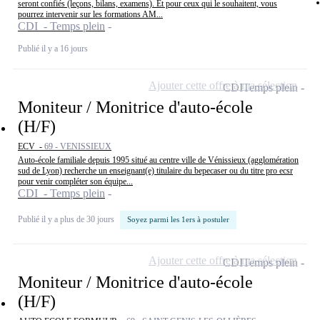
seront confiés (leçons, bilans, examens). Et pour ceux qui le souhaitent, vous
pourrez intervenir sur les formations AM...
CDI - Temps plein
Publié il y a 16 jours
Ajouter cette offre à ma sélection
CDI
Temps plein
Moniteur / Monitrice d'auto-école
(H/F)
ECV -
69 - VENISSIEUX
Auto-école familiale depuis 1995 situé au centre ville de Vénissieux (agglomération
sud de Lyon) recherche un enseignant(e) titulaire du bepecaser ou du titre pro ecsr
pour venir compléter son équipe...
CDI - Temps plein
Publié il y a plus de 30 jours
Soyez parmi les 1ers à postuler
Ajouter cette offre à ma sélection
CDI
Temps plein
Moniteur / Monitrice d'auto-école
(H/F)