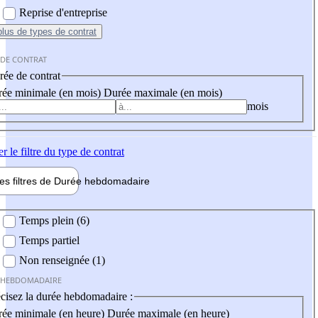
Reprise d'entreprise
plus
de types de contrat
 DE CONTRAT
ée de contrat
ée minimale (en mois)
Durée maximale (en mois)
mois
er
le filtre du type de contrat
les filtres de
Durée hebdo
madaire
 hebdomadaire
Temps plein (6)
Temps partiel
Non renseignée (1)
 HEBDOMADAIRE
cisez la durée hebdomadaire :
ée minimale (en heure)
Durée maximale (en heure)