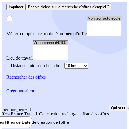
Imprimer
Besoin d'aide sur la recherche d'offres d'emploi ?
Métier, compétence, mot-clé, numéro d'offre
Lieu de travail
Distance autour du lieu choisi
Rechercher
des offres
Créer une alerte
Qui sont n
icher uniquement
 offres France Travail
Cette action recharge la liste des offres
les filtres de
Date de création
de l'offre