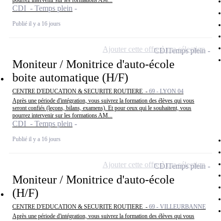
pourrez intervenir sur les formations AM...
CDI - Temps plein
Publié il y a 16 jours
Ajouter cette offre à ma sélection
CDI
Temps plein
Moniteur / Monitrice d'auto-école
boite automatique (H/F)
CENTRE D'EDUCATION & SECURITE ROUTIERE -
69 - LYON 04
Après une période d'intégration, vous suivrez la formation des élèves qui vous
seront confiés (leçons, bilans, examens). Et pour ceux qui le souhaitent, vous
pourrez intervenir sur les formations AM...
CDI - Temps plein
Publié il y a 16 jours
Ajouter cette offre à ma sélection
CDI
Temps plein
Moniteur / Monitrice d'auto-école
(H/F)
CENTRE D'EDUCATION & SECURITE ROUTIERE -
69 - VILLEURBANNE
Après une période d'intégration, vous suivrez la formation des élèves qui vous