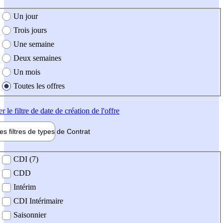
e création de l'offre
Un jour
Trois jours
Une semaine
Deux semaines
Un mois
Toutes les offres
er
le filtre de date de création de l'offre
les filtres de types de
Contrat
de contrat
CDI (7)
CDD
Intérim
CDI Intérimaire
Saisonnier