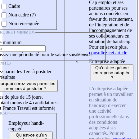
Cap emploi et ses
Cadre
partenaires pour ses
actions concrètes en
Non cadre (7)
faveur du recrutement,
Non renseignée
de l’intégration et de
l’accompagnement de
IRE BRUT MINIMUM
ses collaborateurs en
situation de handicap.
re minimum
Pour en savoir plus,
consultez cet article
.
ssez une périodicité pour le salaire saisi
Entreprise adaptée
NITÉS
Qu'est-ce qu'une
z parmi les 1ers à postuler
entreprise adaptée
résultats
?
urquoi serez-vous parmi les
L'entreprise adaptée
premiers à postuler ?
permet à un travailleur
es de plus de 15 jours,
en situation de
tant moins de 4 candidatures
handicap d'exercer
t France Travail est informé)
une activité
ICAP
professionnelle dans
des conditions
Employeur handi-
adaptées à ses
engagé
capacités. Pour en
Qu'est-ce qu'un
savoir plus,
consultez