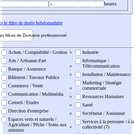
heures
er
le filtre de durée hebdomadaire
les filtres de
Domaine pro
fessionnel
ne professionel
Achats / Comptabilité / Gestion
Industrie
Arts / Artisanat d'art
Informatique /
Télécommunication
Banque / Assurance
Installation / Maintenance
Bâtiment / Travaux Publics
Marketing / Stratégie
Commerce / Vente
commerciale
Communication / Multimédia
Ressources Humaines
Conseil / Etudes
Santé
Direction d'entreprise
Secrétariat / Assistanat
Espaces verts et naturels /
Services à la personne / à l
Agriculture / Pêche / Soins aux
collectivité (7)
animaux