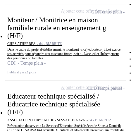
Ajouter cette offre à ma sélection
CDI
Temps plein
Moniteur / Monitrice en maison
familiale rurale en enseignement g
(H/F)
CHRS ATHERBEA -
64 - BIARRITZ
Dans le cadre du projet d'établissement, le moniteur(-trice) éducateur(-trice) exerce
ses activités pour répondre aux missions fixées, soit : - L'accueil et l'hébergement
des personnes ou familles...
CDI - Temps plein
Publié il y a 22 jours
Ajouter cette offre à ma sélection
CDD
Temps partiel
Educateur technique spécialisé /
Educatrice technique spécialisée
(H/F)
ASSOCIATION CHRYSALIDE - SESSAD TSA AVA -
64 - BIARRITZ
Présentation du service : Le Service d'Éducation Spécialisée et de Soins à Domicile
(SESSAD TSA AVA 64) accueille 31 enfants et adolescents présentant un trouble du