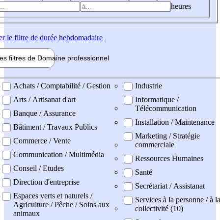
heures
er
le filtre de durée hebdomadaire
les filtres de
Domaine pro
fessionnel
ne professionel
Achats / Comptabilité / Gestion
Industrie
Arts / Artisanat d'art
Informatique /
Télécommunication
Banque / Assurance
Installation / Maintenance
Bâtiment / Travaux Publics
Marketing / Stratégie
Commerce / Vente
commerciale
Communication / Multimédia
Ressources Humaines
Conseil / Etudes
Santé
Direction d'entreprise
Secrétariat / Assistanat
Espaces verts et naturels /
Services à la personne / à l
Agriculture / Pêche / Soins aux
collectivité (10)
animaux