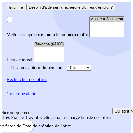
Imprimer
Besoin d'aide sur la recherche d'offres d'emploi ?
Métier, compétence, mot-clé, numéro d'offre
Lieu de travail
Distance autour du lieu choisi
Rechercher
des offres
Créer une alerte
Qui sont n
icher uniquement
 offres France Travail
Cette action recharge la liste des offres
les filtres de
Date de création
de l'offre