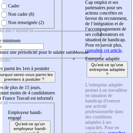
Cap emploi et ses
Cadre
partenaires pour ses
actions concrètes en
Non cadre (8)
faveur du recrutement,
Non renseignée (2)
de l’intégration et de
l’accompagnement de
IRE BRUT MINIMUM
ses collaborateurs en
situation de handicap.
re minimum
Pour en savoir plus,
consultez cet article
.
ssez une périodicité pour le salaire saisi
Entreprise adaptée
NITÉS
Qu'est-ce qu'une
z parmi les 1ers à postuler
entreprise adaptée
?
urquoi serez-vous parmi les
premiers à postuler ?
L'entreprise adaptée
es de plus de 15 jours,
permet à un travailleur
tant moins de 4 candidatures
en situation de
t France Travail est informé)
handicap d'exercer
ICAP
une activité
professionnelle dans
Employeur handi-
des conditions
engagé
adaptées à ses
Qu'est-ce qu'un
capacités. Pour en
employeur handi-
savoir plus,
consultez