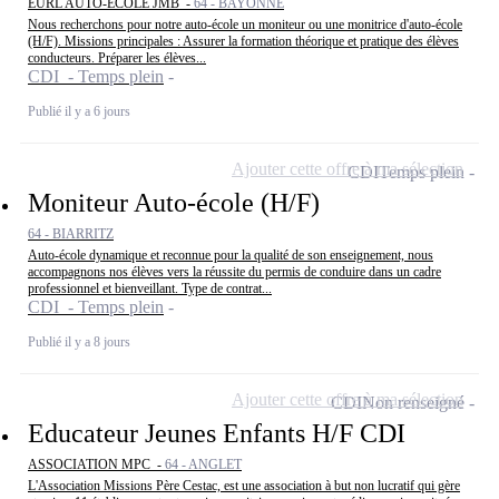
EURL AUTO-ECOLE JMB -
64 - BAYONNE
Nous recherchons pour notre auto-école un moniteur ou une monitrice d'auto-école
(H/F). Missions principales : Assurer la formation théorique et pratique des élèves
conducteurs. Préparer les élèves...
CDI - Temps plein
Publié il y a 6 jours
Ajouter cette offre à ma sélection
CDI
Temps plein
Moniteur Auto-école (H/F)
64 - BIARRITZ
Auto-école dynamique et reconnue pour la qualité de son enseignement, nous
accompagnons nos élèves vers la réussite du permis de conduire dans un cadre
professionnel et bienveillant. Type de contrat...
CDI - Temps plein
Publié il y a 8 jours
Ajouter cette offre à ma sélection
CDI
Non renseigné
Educateur Jeunes Enfants H/F CDI
ASSOCIATION MPC -
64 - ANGLET
L'Association Missions Père Cestac, est une association à but non lucratif qui gère