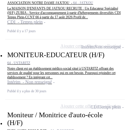
ASSOCIATION NOTRE DAME JAXTOU -
64 - JATXOU
La MAISON D'ENFANTS DE JATXOU RECRUTE : Un Educateur Spécialisé
(H/F) ZUBIA - Service d'accompagnement à partir d'hébergements diversifiés CDI
Temps Plein-CCNT 66 à partir du 17 août 2026 Profil de...
CDI - Temps plein
Publié il y a 17 jours
Ajouter cette offre à ma sélection
Intérim
Non renseigné
MONITEUR-EDUCATEUR (H/F)
64 - USTARITZ
Notre client est un établissement médico-social situé à USTARITZ offrant des
services de qualité pour les personnes qui en ont besoin. Pourquoi rejoindre cet
établissement ? En intégrant cet...
Intérim - Non renseigné
Publié il y a plus de 30 jours
Ajouter cette offre à ma sélection
CDI
Temps plein
Moniteur / Monitrice d'auto-école
(H/F)