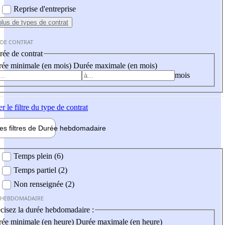
Reprise d'entreprise
plus
de types de contrat
 DE CONTRAT
ée de contrat
ée minimale (en mois)
Durée maximale (en mois)
mois
er
le filtre du type de contrat
les filtres de
Durée hebdo
madaire
 hebdomadaire
Temps plein (6)
Temps partiel (2)
Non renseignée (2)
 HEBDOMADAIRE
cisez la durée hebdomadaire :
ée minimale (en heure)
Durée maximale (en heure)