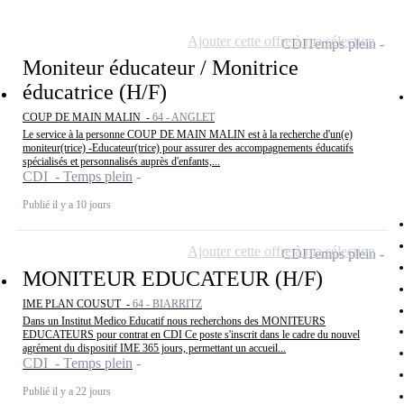
Ajouter cette offre à ma sélection
CDI
Temps plein
Moniteur éducateur / Monitrice
éducatrice (H/F)
COUP DE MAIN MALIN -
64 - ANGLET
Le service à la personne COUP DE MAIN MALIN est à la recherche d'un(e)
moniteur(trice) -Educateur(trice) pour assurer des accompagnements éducatifs
spécialisés et personnalisés auprès d'enfants,...
CDI - Temps plein
Publié il y a 10 jours
Ajouter cette offre à ma sélection
CDI
Temps plein
MONITEUR EDUCATEUR (H/F)
IME PLAN COUSUT -
64 - BIARRITZ
Dans un Institut Medico Educatif nous recherchons des MONITEURS
EDUCATEURS pour contrat en CDI Ce poste s'inscrit dans le cadre du nouvel
agrément du dispositif IME 365 jours, permettant un accueil...
CDI - Temps plein
Publié il y a 22 jours