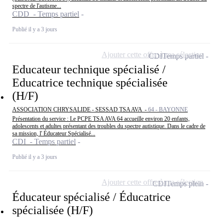
spectre de l'autisme...
CDD - Temps partiel
Publié il y a 3 jours
Ajouter cette offre à ma sélection
CDI
Temps partiel
Educateur technique spécialisé /
Educatrice technique spécialisée
(H/F)
ASSOCIATION CHRYSALIDE - SESSAD TSA AVA -
64 - BAYONNE
Présentation du service : Le PCPE TSA AVA 64 accueille environ 20 enfants,
adolescents et adultes présentant des troubles du spectre autistique. Dans le cadre de
sa mission, l' Éducateur Spécialisé...
CDI - Temps partiel
Publié il y a 3 jours
Ajouter cette offre à ma sélection
CDI
Temps plein
Éducateur spécialisé / Éducatrice
spécialisée (H/F)