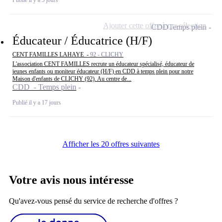
Ajouter cette offre à ma sélection
CDD
Temps plein
Éducateur / Éducatrice (H/F)
CENT FAMILLES LAHAYE -
92 - CLICHY
L'association CENT FAMILLES recrute un éducateur spécialisé, éducateur de
jeunes enfants ou moniteur éducateur (H/F) en CDD à temps plein pour notre
Maison d'enfants de CLICHY (92). Au centre de...
CDD - Temps plein
Publié il y a 17 jours
Afficher les 20 offres suivantes
Votre avis nous intéresse
Qu'avez-vous pensé du service de recherche d'offres ?