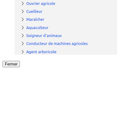
Fermer
Fermer
le détail de l'offre
/
Offre
sur
Offre précéden