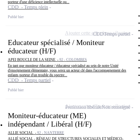
porteur d'une déficience intellectuelle ou...
CDD - Temps plein
Publié hier
Ajouter cette offre à ma sélection
CDD
Temps partiel
Educateur spécialisé / Moniteur
éducateur (H/F)
APEI BOUCLE DE LA SEINE -
92 - COLOMBES
En tant que moniteur éducateur / éducateur spécialisé au sein de notre Unité
d'enseignement élémentaire, vous serez un acteur clé dans l'accompagnement des
enfants porteur d'un trouble du spectre...
CDD - Temps partiel
Publié hier
Ajouter cette offre à ma sélection
Profession libérale
Non renseigné
Moniteur-éducateur (ME)
indépendant / Libéral (H/F)
ALLIE SOCIAL -
92 - NANTERRE
ALLIÉ SOCIAL - RÉSEAU DE STRUCTURES SOCIALES ET MÉDICO-