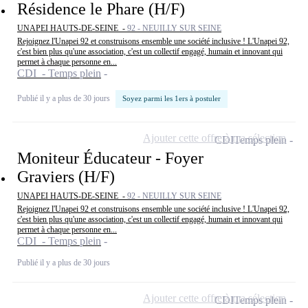
Résidence le Phare (H/F)
UNAPEI HAUTS-DE-SEINE -
92 - NEUILLY SUR SEINE
Rejoignez l'Unapei 92 et construisons ensemble une société inclusive ! L'Unapei 92,
c'est bien plus qu'une association, c'est un collectif engagé, humain et innovant qui
permet à chaque personne en...
CDI - Temps plein
Publié il y a plus de 30 jours
Soyez parmi les 1ers à postuler
Ajouter cette offre à ma sélection
CDI
Temps plein
Moniteur Éducateur - Foyer
Graviers (H/F)
UNAPEI HAUTS-DE-SEINE -
92 - NEUILLY SUR SEINE
Rejoignez l'Unapei 92 et construisons ensemble une société inclusive ! L'Unapei 92,
c'est bien plus qu'une association, c'est un collectif engagé, humain et innovant qui
permet à chaque personne en...
CDI - Temps plein
Publié il y a plus de 30 jours
Ajouter cette offre à ma sélection
CDI
Temps plein