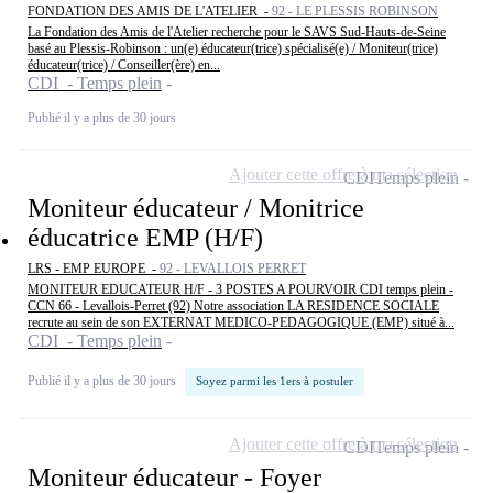
FONDATION DES AMIS DE L'ATELIER -
92 - LE PLESSIS ROBINSON
La Fondation des Amis de l'Atelier recherche pour le SAVS Sud-Hauts-de-Seine
basé au Plessis-Robinson : un(e) éducateur(trice) spécialisé(e) / Moniteur(trice)
éducateur(trice) / Conseiller(ère) en...
CDI - Temps plein
Publié il y a plus de 30 jours
Ajouter cette offre à ma sélection
CDI
Temps plein
Moniteur éducateur / Monitrice
éducatrice EMP (H/F)
LRS - EMP EUROPE -
92 - LEVALLOIS PERRET
MONITEUR EDUCATEUR H/F - 3 POSTES A POURVOIR CDI temps plein -
CCN 66 - Levallois-Perret (92) Notre association LA RESIDENCE SOCIALE
recrute au sein de son EXTERNAT MEDICO-PEDAGOGIQUE (EMP) situé à...
CDI - Temps plein
Publié il y a plus de 30 jours
Soyez parmi les 1ers à postuler
Ajouter cette offre à ma sélection
CDI
Temps plein
Moniteur éducateur - Foyer