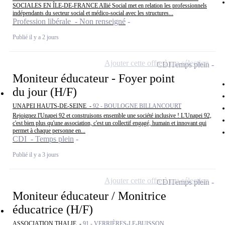
SOCIALES EN ÎLE-DE-FRANCE Allié Social met en relation les professionnels
indépendants du secteur social et médico-social avec les structures...
Profession libérale - Non renseigné
Publié il y a 2 jours
Ajouter cette offre à ma sélection
CDI
Temps plein
Moniteur éducateur - Foyer point
du jour (H/F)
UNAPEI HAUTS-DE-SEINE -
92 - BOULOGNE BILLANCOURT
Rejoignez l'Unapei 92 et construisons ensemble une société inclusive ! L'Unapei 92,
c'est bien plus qu'une association, c'est un collectif engagé, humain et innovant qui
permet à chaque personne en...
CDI - Temps plein
Publié il y a 3 jours
Ajouter cette offre à ma sélection
CDI
Temps plein
Moniteur éducateur / Monitrice
éducatrice (H/F)
ASSOCIATION THALIE -
91 - VERRIÈRES-LE-BUISSON