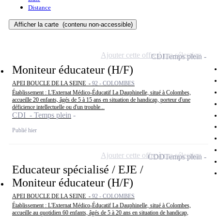
Distance
Afficher la carte
(contenu non-accessible)
Ajouter cette offre à ma sélection
CDI
Temps plein
Moniteur éducateur (H/F)
APEI BOUCLE DE LA SEINE -
92 - COLOMBES
Établissement : L'Externat Médico-Éducatif La Dauphinelle, situé à Colombes,
accueille 20 enfants, âgés de 5 à 15 ans en situation de handicap, porteur d'une
déficience intellectuelle ou d'un trouble...
CDI - Temps plein
Publié hier
Ajouter cette offre à ma sélection
CDD
Temps plein
Educateur spécialisé / EJE /
Moniteur éducateur (H/F)
APEI BOUCLE DE LA SEINE -
92 - COLOMBES
Établissement : L'Externat Médico-Éducatif La Dauphinelle, situé à Colombes,
accueille au quotidien 60 enfants, âgés de 5 à 20 ans en situation de handicap,