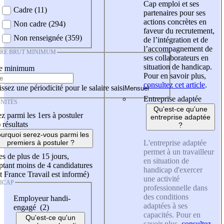
Cap emploi et ses
Cadre (11)
partenaires pour ses
actions concrètes en
Non cadre (294)
faveur du recrutement,
Non renseignée (359)
de l’intégration et de
l’accompagnement de
IRE BRUT MINIMUM
ses collaborateurs en
situation de handicap.
re minimum
Pour en savoir plus,
consultez cet article
.
ssez une périodicité pour le salaire saisi
Entreprise adaptée
NITÉS
Qu'est-ce qu'une
z parmi les 1ers à postuler
entreprise adaptée
)
résultats
?
urquoi serez-vous parmi les
L'entreprise adaptée
premiers à postuler ?
permet à un travailleur
es de plus de 15 jours,
en situation de
tant moins de 4 candidatures
handicap d'exercer
t France Travail est informé)
une activité
ICAP
professionnelle dans
des conditions
Employeur handi-
adaptées à ses
engagé (2)
capacités. Pour en
Qu'est-ce qu'un
savoir plus,
consultez