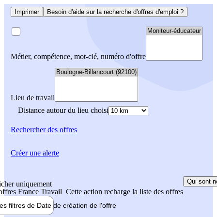
Imprimer
Besoin d'aide sur la recherche d'offres d'emploi ?
Métier, compétence, mot-clé, numéro d'offre
Lieu de travail
Distance autour du lieu choisi
Rechercher
des offres
Créer une alerte
Qui sont n
icher uniquement
 offres France Travail
Cette action recharge la liste des offres
les filtres de
Date de création
de l'offre