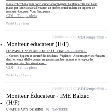
Nous recherchons pour notre service accompagnant 6 enfants entre 0 et 6 ans,
placés par l'aide sociale à l'enfance, un professionnel titulaire du diplôme de
moniteur éducateur. Vous ferez partie...
CDI - Temps plein
Publié il y a 4 jours
Ajouter cette offre à ma sélection
CDI
Temps plein
Moniteur educateur (H/F)
LES PAPILLONS BLANCS DE LA COLLINE -
92 - CHAVILLE
1. Confort, hygiène et sécurité des résidants : Vigilance - Accompagner les résidants
dans les temps d'hébergement en garantissant leur intimité et le respect des
personnes, et en favorisant leurs...
CDI - Temps plein
Publié il y a 12 jours
Ajouter cette offre à ma sélection
CDI
Temps plein
Moniteur Éducateur - IME Balzac
(H/F)
UNAPEI HAUTS-DE-SEINE -
92 - NANTERRE