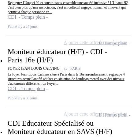
Rejoignez l'Unapei 92 et construisons ensemble une société inclusive ! L'Unapei 92,
c'est bien plus qu'une association, c'est un collectif engagé, humain et innovant qui
permet à chaque personne en...
CDI - Temps plein
Publié il y a 24 jours
Ajouter cette offre à ma sélection
CDI
Temps plein
Moniteur éducateur (H/F) - CDI -
Paris 16e (H/F)
FOYER JEAN-LOUIS CALVINO -
75 - PARIS
Le foyer Jean-Louis Calvino situé à Paris dans le 16e arrondissement, regroupe 4
structures accueillant 66 adultes en situation de handicap mental avec des niveaux
d'autonomie différents : un Foyer...
CDI - Temps plein
Publié il y a 30 jours
Ajouter cette offre à ma sélection
CDI
Temps plein
CDI Educateur Spécialisé ou
Moniteur éducateur en SAVS (H/F)