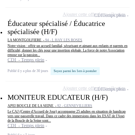
Ajouter cette offre à ma sélection
CDI
Temps plein
Éducateur spécialisé / Éducatrice
spécialisée (H/F)
LA MONTGOLFIERE -
94 - L HAY LES ROSES
Notre vision : offrir un accueil familial, sécurisant et aimant aux enfants et parents en
difficulté, donner les clés pour une insertion globale. La force de notre Association
repose sur la passion...
CDI - Temps plein
Publié il y a plus de 30 jours
Soyez parmi les 1ers à postuler
Ajouter cette offre à ma sélection
CDI
Temps plein
MONITEUR EDUCATEUR (H/F)
APEI BOUCLE DE LA SEINE -
92 - GENNEVILLIERS
Le CAJ (Centre d'Accueil de Jour) accompagne 25 adultes en situation de handicap
vers une passerelle travail. Dans ce cadre des immersions dans les ESAT de l'Apei
de la Boucle de la Seine sont...
CDI - Temps plein
Publié il y a 5 jours