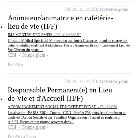
Ajouter cette offre à ma sélection
CDI
Temps plein
Animateur/animatrice en cafétéria-
lieu de vie (H/F)
IMS MONTEVIDEO EMEIS -
92 - CLAMART
L'institut Médical Spécialisé Montevideo est situé à Clamart et prend en charge des
patients adultes souffrant d'addictions. Poste : Animateur(trice) - Cafétéria et Lieu de
Vie Objectif du poste :...
CDI - Temps plein
Publié hier
Ajouter cette offre à ma sélection
CDI
Temps plein
Responsable Permanent(e) en Lieu
de Vie et d'Accueil (H/F)
ACCOMPAGNEMENT SOCIAL EDUCATIF ET D'INSE -
75 - PARIS
Localisation : PARIS 75014 Contrat : CDD - Forfait 258 jours (conformément au
Code de l'Action Sociale et des Familles) Organisation : Travail en roulement
A.S.EI. Forum est un groupe œuvrant dans...
CDI - Temps plein
Publié il y a 3 jours