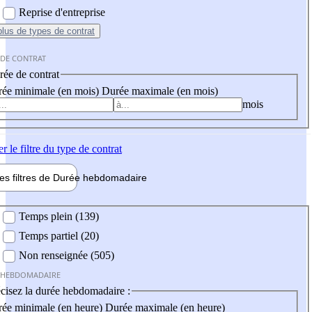
Reprise d'entreprise
plus
de types de contrat
 DE CONTRAT
ée de contrat
ée minimale (en mois)
Durée maximale (en mois)
mois
er
le filtre du type de contrat
les filtres de
Durée hebdo
madaire
 hebdomadaire
Temps plein (139)
Temps partiel (20)
Non renseignée (505)
 HEBDOMADAIRE
cisez la durée hebdomadaire :
ée minimale (en heure)
Durée maximale (en heure)