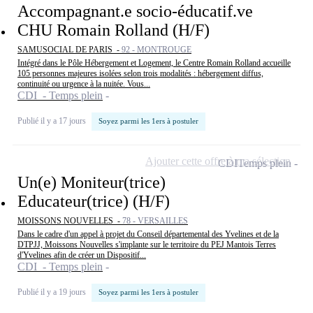
Accompagnant.e socio-éducatif.ve
CHU Romain Rolland (H/F)
SAMUSOCIAL DE PARIS -
92 - MONTROUGE
Intégré dans le Pôle Hébergement et Logement, le Centre Romain Rolland accueille
105 personnes majeures isolées selon trois modalités : hébergement diffus,
continuité ou urgence à la nuitée. Vous...
CDI - Temps plein
Publié il y a 17 jours
Soyez parmi les 1ers à postuler
Ajouter cette offre à ma sélection
CDI
Temps plein
Un(e) Moniteur(trice)
Educateur(trice) (H/F)
MOISSONS NOUVELLES -
78 - VERSAILLES
Dans le cadre d'un appel à projet du Conseil départemental des Yvelines et de la
DTPJJ, Moissons Nouvelles s'implante sur le territoire du PEJ Mantois Terres
d'Yvelines afin de créer un Dispositif...
CDI - Temps plein
Publié il y a 19 jours
Soyez parmi les 1ers à postuler