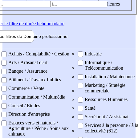
heures
er
le filtre de durée hebdomadaire
les filtres de
Domaine pro
fessionnel
ne professionel
Achats / Comptabilité / Gestion
Industrie
Arts / Artisanat d'art
Informatique /
Télécommunication
Banque / Assurance
Installation / Maintenance
Bâtiment / Travaux Publics
Marketing / Stratégie
Commerce / Vente
commerciale
Communication / Multimédia
Ressources Humaines
Conseil / Etudes
Santé
Direction d'entreprise
Secrétariat / Assistanat
Espaces verts et naturels /
Services à la personne / à l
Agriculture / Pêche / Soins aux
collectivité (612)
animaux