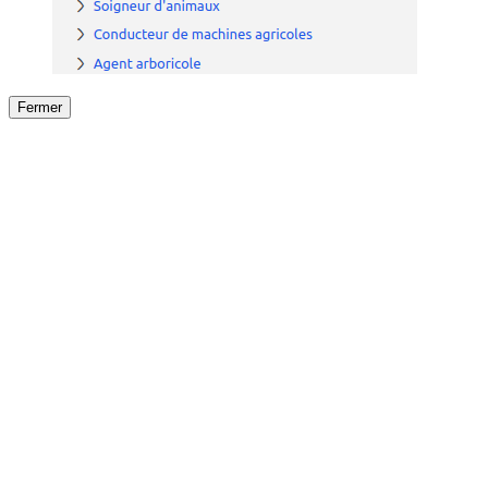
Fermer
Fermer
le détail de l'offre
/
Offre
sur
Offre précéden