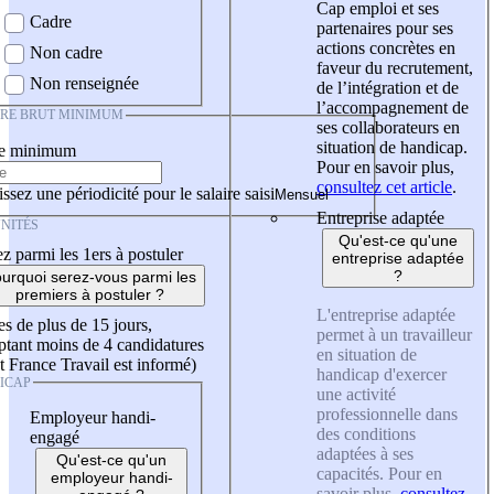
Cap emploi et ses
Cadre
partenaires pour ses
actions concrètes en
Non cadre
faveur du recrutement,
Non renseignée
de l’intégration et de
l’accompagnement de
IRE BRUT MINIMUM
ses collaborateurs en
situation de handicap.
re minimum
Pour en savoir plus,
consultez cet article
.
ssez une périodicité pour le salaire saisi
Entreprise adaptée
NITÉS
Qu'est-ce qu'une
z parmi les 1ers à postuler
entreprise adaptée
?
urquoi serez-vous parmi les
premiers à postuler ?
L'entreprise adaptée
es de plus de 15 jours,
permet à un travailleur
tant moins de 4 candidatures
en situation de
t France Travail est informé)
handicap d'exercer
ICAP
une activité
professionnelle dans
Employeur handi-
des conditions
engagé
adaptées à ses
Qu'est-ce qu'un
capacités. Pour en
employeur handi-
savoir plus,
consultez