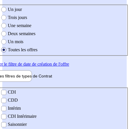
e création de l'offre
Un jour
Trois jours
Une semaine
Deux semaines
Un mois
Toutes les offres
er
le filtre de date de création de l'offre
les filtres de types de
Contrat
de contrat
CDI
CDD
Intérim
CDI Intérimaire
Saisonnier