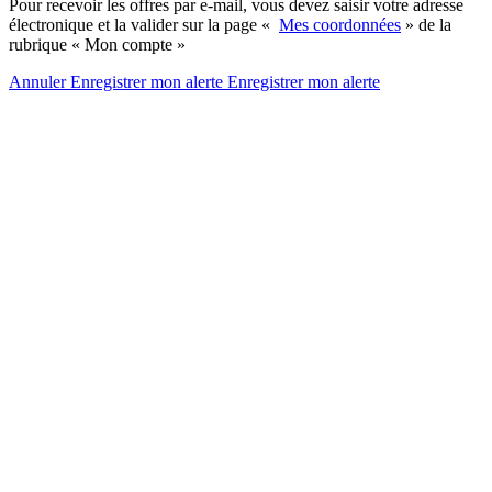
Pour recevoir les offres par e-mail, vous devez saisir votre adresse
électronique et la valider sur la page «
Mes coordonnées
» de la
rubrique « Mon compte »
Annuler
Enregistrer mon alerte
Enregistrer
mon alerte