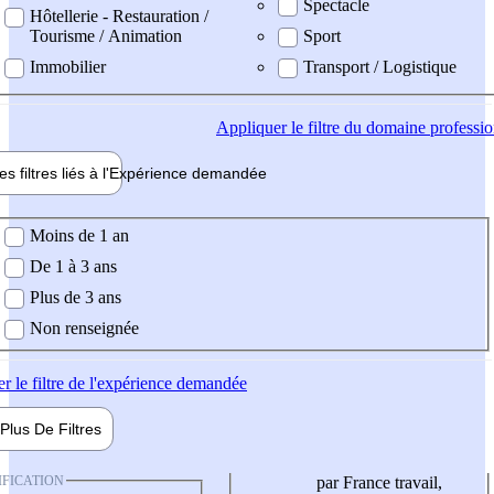
Spectacle
Hôtellerie - Restauration /
Tourisme / Animation
Sport
Immobilier
Transport / Logistique
Appliquer
le filtre du domaine professi
es filtres liés à l'
Expérience
demandée
ience demandée
Moins de 1 an
De 1 à 3 ans
Plus de 3 ans
Non renseignée
er
le filtre de l'expérience demandée
Plus De
Filtres
IFICATION
par France travail,