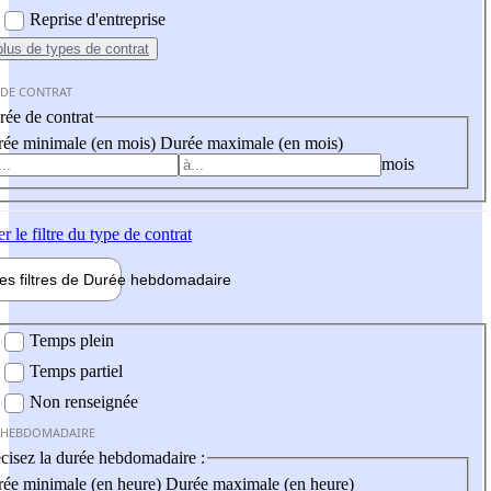
Reprise d'entreprise
plus
de types de contrat
 DE CONTRAT
ée de contrat
ée minimale (en mois)
Durée maximale (en mois)
mois
er
le filtre du type de contrat
les filtres de
Durée hebdo
madaire
 hebdomadaire
Temps plein
Temps partiel
Non renseignée
 HEBDOMADAIRE
cisez la durée hebdomadaire :
ée minimale (en heure)
Durée maximale (en heure)