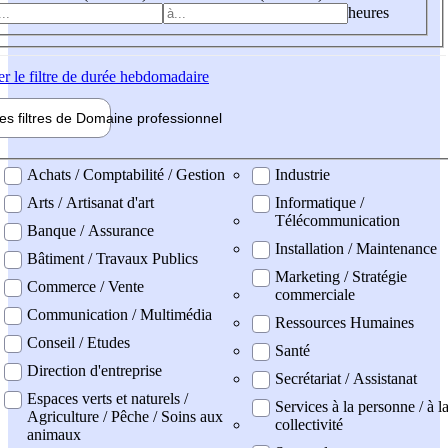
heures
er
le filtre de durée hebdomadaire
les filtres de
Domaine pro
fessionnel
ne professionel
Achats / Comptabilité / Gestion
Industrie
Arts / Artisanat d'art
Informatique /
Télécommunication
Banque / Assurance
Installation / Maintenance
Bâtiment / Travaux Publics
Marketing / Stratégie
Commerce / Vente
commerciale
Communication / Multimédia
Ressources Humaines
Conseil / Etudes
Santé
Direction d'entreprise
Secrétariat / Assistanat
Espaces verts et naturels /
Services à la personne / à l
Agriculture / Pêche / Soins aux
collectivité
animaux