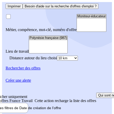
Imprimer
Besoin d'aide sur la recherche d'offres d'emploi ?
Métier, compétence, mot-clé, numéro d'offre
Lieu de travail
Distance autour du lieu choisi
Rechercher
des offres
Créer une alerte
Qui sont n
icher uniquement
 offres France Travail
Cette action recharge la liste des offres
les filtres de
Date de création
de l'offre