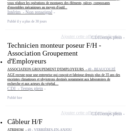
vous réalisez les opérations de montages des éléments, pièces, composants
d'ensembles mécaniques au moyen d'outil...
Intérim - Non renseigné
Publié il y a plus de 30 jours
Ajouter cette offre à ma sélection
CDI
Temps plein
Technicien monteur poseur F/H -
Association Groupement
d'Employeurs
ASSOCIATION GROUPEMENT D'EMPLOYEURS -
49 - BEAUCOUZÉ
AGE recrute pour une entreprise qui conçoit et fabrique depuis plus de 35 ans des
enceintes climatiques et phytotrons destinés notamment aux laboratoires de
recherche et aux acteurs du végétal....
CDI - Temps plein
Publié hier
Ajouter cette offre à ma sélection
CDI
Temps plein
Câbleur H/F
ATRIHOM -
49 - VERRIÈRES-EN-ANJOU