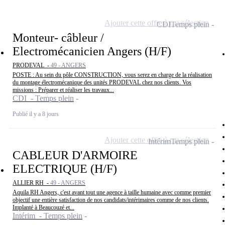
Ajouter cette offre à ma sélection
CDI
Temps plein
Monteur- câbleur /
Electromécanicien Angers (H/F)
PRODEVAL -
49 - ANGERS
POSTE : Au sein du pôle CONSTRUCTION, vous serez en charge de la réalisation
du montage électromécanique des unités PRODEVAL chez nos clients. Vos
missions : Préparer et réaliser les travaux...
CDI - Temps plein
Publié il y a 8 jours
Ajouter cette offre à ma sélection
Intérim
Temps plein
CABLEUR D'ARMOIRE
ELECTRIQUE (H/F)
ALLIER RH -
49 - ANGERS
Aquila RH Angers, c'est avant tout une agence à taille humaine avec comme premier
objectif une entière satisfaction de nos candidats/intérimaires comme de nos clients.
Implanté à Beaucouzé et...
Intérim - Temps plein