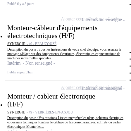
Publié il y a 8 jours
Ajouter cette offre à ma sélection
Intérim
Non renseigné
Monteur-câbleur d'équipements
électrotechniques (H/F)
SYNERGIE -
49 - BEAUCOUZÉ
Description du poste : Sous les instructions de votre chef d'équipe, vous assurez le
montage câblage sur des équipements électriques, électroniques et pneumatique de
machines industrielles spéciales...
Intérim - Non renseigné
Publié aujourd'hui
Ajouter cette offre à ma sélection
Intérim
Non renseigné
Monteur / cableur électronique
(H/F)
SYNERGIE -
49 - VERRIÈRES-EN-ANJOU
Description du poste : Vos missions Lire et interpréter les plans, schémas électriques
et dossiers techniques Réaliser le câblage de faisceaux, armoires, coffrets ou cartes
électroniques Monter les...