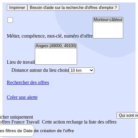
Imprimer
Besoin d'aide sur la recherche d'offres d'emploi ?
Métier, compétence, mot-clé, numéro d'offre
Lieu de travail
Distance autour du lieu choisi
Rechercher
des offres
Créer une alerte
Qui sont n
icher uniquement
 offres France Travail
Cette action recharge la liste des offres
les filtres de
Date de création
de l'offre