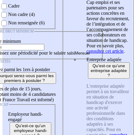
Cap emploi et ses
Cadre
partenaires pour ses
actions concrètes en
Non cadre (4)
faveur du recrutement,
Non renseignée (6)
de l’intégration et de
l’accompagnement de
IRE BRUT MINIMUM
ses collaborateurs en
situation de handicap.
re minimum
Pour en savoir plus,
consultez cet article
.
ssez une périodicité pour le salaire saisi
Entreprise adaptée
NITÉS
Qu'est-ce qu'une
z parmi les 1ers à postuler
entreprise adaptée
?
urquoi serez-vous parmi les
premiers à postuler ?
L'entreprise adaptée
es de plus de 15 jours,
permet à un travailleur
tant moins de 4 candidatures
en situation de
t France Travail est informé)
handicap d'exercer
ICAP
une activité
professionnelle dans
Employeur handi-
des conditions
engagé
adaptées à ses
Qu'est-ce qu'un
capacités. Pour en
employeur handi-
savoir plus,
consultez