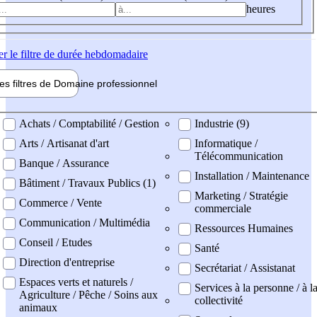
heures
er
le filtre de durée hebdomadaire
les filtres de
Domaine pro
fessionnel
ne professionel
Achats / Comptabilité / Gestion
Industrie (9)
Arts / Artisanat d'art
Informatique /
Télécommunication
Banque / Assurance
Installation / Maintenance
Bâtiment / Travaux Publics (1)
Marketing / Stratégie
Commerce / Vente
commerciale
Communication / Multimédia
Ressources Humaines
Conseil / Etudes
Santé
Direction d'entreprise
Secrétariat / Assistanat
Espaces verts et naturels /
Services à la personne / à l
Agriculture / Pêche / Soins aux
collectivité
animaux