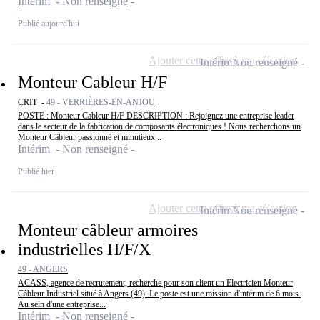
Intérim - Non renseigné
Publié aujourd'hui
Ajouter cette offre à ma sélection
Intérim
Non renseigné
Monteur Cableur H/F
CRIT -
49 - VERRIÈRES-EN-ANJOU
POSTE : Monteur Cableur H/F DESCRIPTION : Rejoignez une entreprise leader
dans le secteur de la fabrication de composants électroniques ! Nous recherchons un
Monteur Câbleur passionné et minutieux...
Intérim - Non renseigné
Publié hier
Ajouter cette offre à ma sélection
Intérim
Non renseigné
Monteur câbleur armoires
industrielles H/F/X
49 - ANGERS
ACASS, agence de recrutement, recherche pour son client un Electricien Monteur
Câbleur Industriel situé à Angers (49). Le poste est une mission d'intérim de 6 mois.
Au sein d'une entreprise...
Intérim - Non renseigné