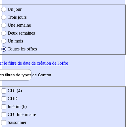
e création de l'offre
Un jour
Trois jours
Une semaine
Deux semaines
Un mois
Toutes les offres
er
le filtre de date de création de l'offre
les filtres de types de
Contrat
de contrat
CDI (4)
CDD
Intérim (6)
CDI Intérimaire
Saisonnier