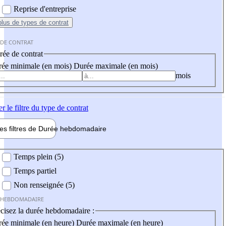
Reprise d'entreprise
plus
de types de contrat
 DE CONTRAT
ée de contrat
ée minimale (en mois)
Durée maximale (en mois)
mois
er
le filtre du type de contrat
les filtres de
Durée hebdo
madaire
 hebdomadaire
Temps plein (5)
Temps partiel
Non renseignée (5)
 HEBDOMADAIRE
cisez la durée hebdomadaire :
ée minimale (en heure)
Durée maximale (en heure)