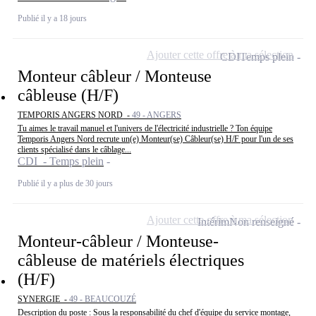
Publié il y a 18 jours
Ajouter cette offre à ma sélection
CDI
Temps plein
Monteur câbleur / Monteuse
câbleuse (H/F)
TEMPORIS ANGERS NORD -
49 - ANGERS
Tu aimes le travail manuel et l'univers de l'électricité industrielle ? Ton équipe
Temporis Angers Nord recrute un(e) Monteur(se) Câbleur(se) H/F pour l'un de ses
clients spécialisé dans le câblage...
CDI - Temps plein
Publié il y a plus de 30 jours
Ajouter cette offre à ma sélection
Intérim
Non renseigné
Monteur-câbleur / Monteuse-
câbleuse de matériels électriques
(H/F)
SYNERGIE -
49 - BEAUCOUZÉ
Description du poste : Sous la responsabilité du chef d'équipe du service montage,