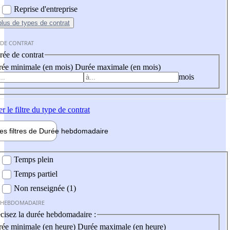
Reprise d'entreprise
plus
de types de contrat
 DE CONTRAT
ée de contrat
ée minimale (en mois)
Durée maximale (en mois)
mois
er
le filtre du type de contrat
les filtres de
Durée hebdo
madaire
 hebdomadaire
Temps plein
Temps partiel
Non renseignée (1)
 HEBDOMADAIRE
cisez la durée hebdomadaire :
ée minimale (en heure)
Durée maximale (en heure)