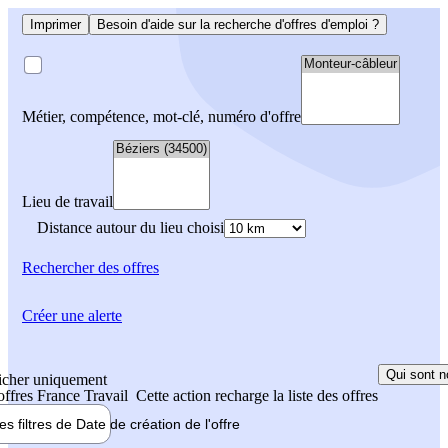
Imprimer
Besoin d'aide sur la recherche d'offres d'emploi ?
Métier, compétence, mot-clé, numéro d'offre
Lieu de travail
Distance autour du lieu choisi
Rechercher
des offres
Créer une alerte
Qui sont n
icher uniquement
 offres France Travail
Cette action recharge la liste des offres
les filtres de
Date de création
de l'offre