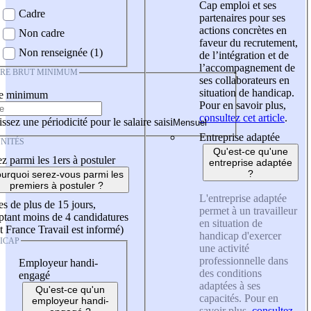
Cap emploi et ses
Cadre
partenaires pour ses
actions concrètes en
Non cadre
faveur du recrutement,
Non renseignée (1)
de l’intégration et de
l’accompagnement de
IRE BRUT MINIMUM
ses collaborateurs en
situation de handicap.
re minimum
Pour en savoir plus,
consultez cet article
.
ssez une périodicité pour le salaire saisi
Entreprise adaptée
NITÉS
Qu'est-ce qu'une
z parmi les 1ers à postuler
entreprise adaptée
?
urquoi serez-vous parmi les
premiers à postuler ?
L'entreprise adaptée
es de plus de 15 jours,
permet à un travailleur
tant moins de 4 candidatures
en situation de
t France Travail est informé)
handicap d'exercer
ICAP
une activité
professionnelle dans
Employeur handi-
des conditions
engagé
adaptées à ses
Qu'est-ce qu'un
capacités. Pour en
employeur handi-
savoir plus,
consultez