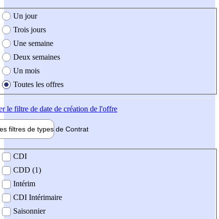
e création de l'offre
Un jour
Trois jours
Une semaine
Deux semaines
Un mois
Toutes les offres
er
le filtre de date de création de l'offre
les filtres de types de
Contrat
de contrat
CDI
CDD (1)
Intérim
CDI Intérimaire
Saisonnier