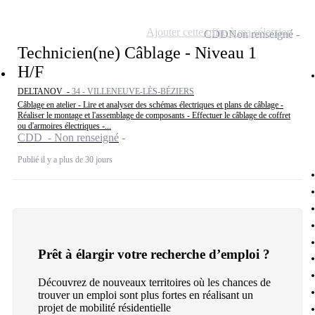
Ajouter cette offre à ma sélection
CDD
Non renseigné
Technicien(ne) Câblage - Niveau 1
H/F
DELTANOV -
34 - VILLENEUVE-LÈS-BÉZIERS
Câblage en atelier - Lire et analyser des schémas électriques et plans de câblage -
Réaliser le montage et l'assemblage de composants - Effectuer le câblage de coffret
ou d'armoires électriques -...
CDD - Non renseigné
Publié il y a plus de 30 jours
Prêt à élargir votre recherche d’emploi ?
Découvrez de nouveaux territoires où les chances de
trouver un emploi sont plus fortes en réalisant un
projet de mobilité résidentielle