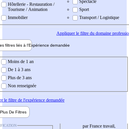
Spectacle
Hôtellerie - Restauration /
Tourisme / Animation
Sport
Immobilier
Transport / Logistique
Appliquer
le filtre du domaine professi
es filtres liés à l'
Expérience
demandée
ience demandée
Moins de 1 an
De 1 à 3 ans
Plus de 3 ans
Non renseignée
er
le filtre de l'expérience demandée
Plus De
Filtres
IFICATION
par France travail,