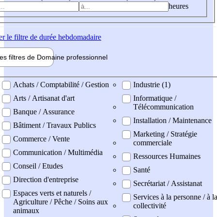
heures
er
le filtre de durée hebdomadaire
les filtres de
Domaine pro
fessionnel
ne professionel
Achats / Comptabilité / Gestion
Industrie (1)
Arts / Artisanat d'art
Informatique /
Télécommunication
Banque / Assurance
Installation / Maintenance
Bâtiment / Travaux Publics
Marketing / Stratégie
Commerce / Vente
commerciale
Communication / Multimédia
Ressources Humaines
Conseil / Etudes
Santé
Direction d'entreprise
Secrétariat / Assistanat
Espaces verts et naturels /
Services à la personne / à l
Agriculture / Pêche / Soins aux
collectivité
animaux