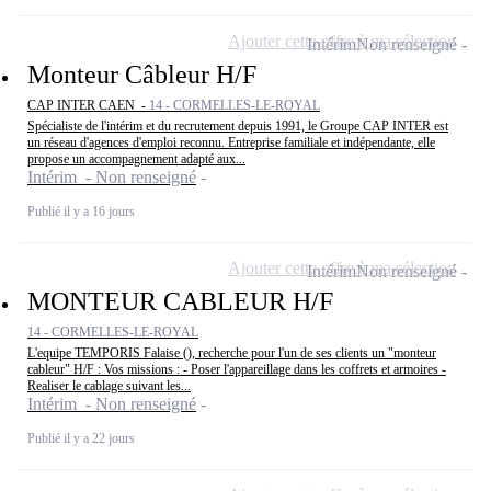
Ajouter cette offre à ma sélection
Intérim
Non renseigné
Monteur Câbleur H/F
CAP INTER CAEN -
14 - CORMELLES-LE-ROYAL
Spécialiste de l'intérim et du recrutement depuis 1991, le Groupe CAP INTER est
un réseau d'agences d'emploi reconnu. Entreprise familiale et indépendante, elle
propose un accompagnement adapté aux...
Intérim - Non renseigné
Publié il y a 16 jours
Ajouter cette offre à ma sélection
Intérim
Non renseigné
MONTEUR CABLEUR H/F
14 - CORMELLES-LE-ROYAL
L'equipe TEMPORIS Falaise (), recherche pour l'un de ses clients un "monteur
cableur" H/F : Vos missions : - Poser l'appareillage dans les coffrets et armoires -
Realiser le cablage suivant les...
Intérim - Non renseigné
Publié il y a 22 jours