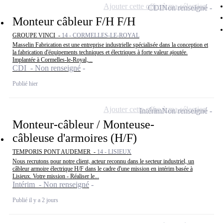
Ajouter cette offre à ma sélection
CDI
Non renseigné
Monteur câbleur F/H F/H
GROUPE VINCI -
14 - CORMELLES-LE-ROYAL
Masselin Fabrication est une entreprise industrielle spécialisée dans la conception et
la fabrication d'équipements techniques et électriques à forte valeur ajoutée.
Implantée à Cormelles-le-Royal,...
CDI - Non renseigné
Publié hier
Ajouter cette offre à ma sélection
Intérim
Non renseigné
Monteur-câbleur / Monteuse-
câbleuse d'armoires (H/F)
TEMPORIS PONT AUDEMER -
14 - LISIEUX
Nous recrutons pour notre client, acteur reconnu dans le secteur industriel, un
câbleur armoire électrique H/F dans le cadre d'une mission en intérim basée à
Lisieux. Votre mission - Réaliser le...
Intérim - Non renseigné
Publié il y a 2 jours