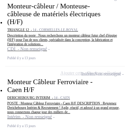
Monteur-câbleur / Monteuse-
câbleuse de matériels électriques
(H/F)
TRIANGLE 12 -
14 - CORMELLES-LE-ROYAL
Description du poste : Nous recherchons un monteur câbleur futur chef d'équipe
(H/F) pour l'un de nos clients, spécialisée dans la conception, la fabrication et
l'intégration de solutions...
CDI - Non renseigné
Publié il y a 13 jours
Ajouter cette offre à ma sélection
Intérim
Non renseigné
Monteur Câbleur Ferroviaire -
Caen H/F
DERICHEBOURG INTERIM -
14 - CAEN
POSTE : Monteur Câbleur Ferroviaire - Caen H/F DESCRIPTION : Rejoignez
Derichebourg Intérim & Recrutement ! Agile, réactif, et adossé à un grand groupe,
nous connectons chaque jour des milliers de...
Intérim - Non renseigné
Publié il y a 15 jours