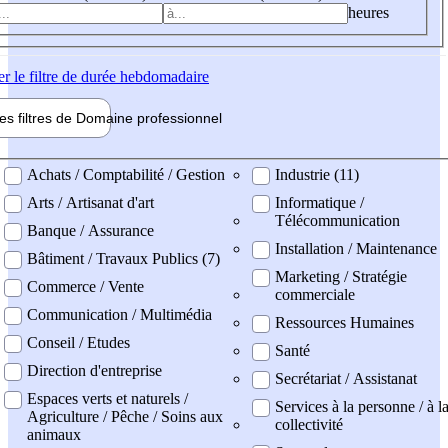
heures
er
le filtre de durée hebdomadaire
les filtres de
Domaine pro
fessionnel
ne professionel
Achats / Comptabilité / Gestion
Industrie (11)
Arts / Artisanat d'art
Informatique /
Télécommunication
Banque / Assurance
Installation / Maintenance
Bâtiment / Travaux Publics (7)
Marketing / Stratégie
Commerce / Vente
commerciale
Communication / Multimédia
Ressources Humaines
Conseil / Etudes
Santé
Direction d'entreprise
Secrétariat / Assistanat
Espaces verts et naturels /
Services à la personne / à l
Agriculture / Pêche / Soins aux
collectivité
animaux