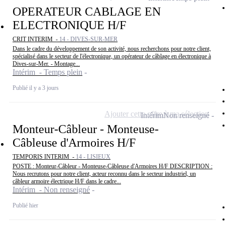
OPERATEUR CABLAGE EN
ELECTRONIQUE H/F
CRIT INTERIM -
14 - DIVES-SUR-MER
Dans le cadre du développement de son activité, nous recherchons pour notre client,
spécialisé dans le secteur de l'électronique, un opérateur de câblage en électronique à
Dives-sur-Mer. - Montage...
Intérim - Temps plein
Publié il y a 3 jours
Ajouter cette offre à ma sélection
Intérim
Non renseigné
Monteur-Câbleur - Monteuse-
Câbleuse d'Armoires H/F
TEMPORIS INTERIM -
14 - LISIEUX
POSTE : Monteur-Câbleur - Monteuse-Câbleuse d'Armoires H/F DESCRIPTION :
Nous recrutons pour notre client, acteur reconnu dans le secteur industriel, un
câbleur armoire électrique H/F dans le cadre...
Intérim - Non renseigné
Publié hier