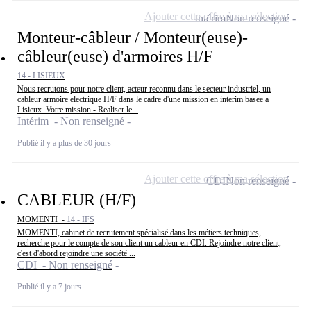
Ajouter cette offre à ma sélection
Intérim
Non renseigné
Monteur-câbleur / Monteur(euse)-
câbleur(euse) d'armoires H/F
14 - LISIEUX
Nous recrutons pour notre client, acteur reconnu dans le secteur industriel, un
cableur armoire electrique H/F dans le cadre d'une mission en interim basee a
Lisieux. Votre mission - Realiser le...
Intérim - Non renseigné
Publié il y a plus de 30 jours
Ajouter cette offre à ma sélection
CDI
Non renseigné
CABLEUR (H/F)
MOMENTI -
14 - IFS
MOMENTI, cabinet de recrutement spécialisé dans les métiers techniques,
recherche pour le compte de son client un cableur en CDI. Rejoindre notre client,
c'est d'abord rejoindre une société ...
CDI - Non renseigné
Publié il y a 7 jours