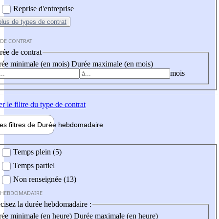
Reprise d'entreprise
plus
de types de contrat
 DE CONTRAT
ée de contrat
ée minimale (en mois)
Durée maximale (en mois)
mois
er
le filtre du type de contrat
les filtres de
Durée hebdo
madaire
 hebdomadaire
Temps plein (5)
Temps partiel
Non renseignée (13)
 HEBDOMADAIRE
cisez la durée hebdomadaire :
ée minimale (en heure)
Durée maximale (en heure)