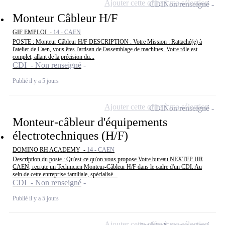
Ajouter cette offre à ma sélection
CDI
Non renseigné
Monteur Câbleur H/F
GIF EMPLOI -
14 - CAEN
POSTE : Monteur Câbleur H/F DESCRIPTION : Votre Mission : Rattaché(e) à
l'atelier de Caen, vous êtes l'artisan de l'assemblage de machines. Votre rôle est
complet, allant de la précision du...
CDI - Non renseigné
Publié il y a 5 jours
Ajouter cette offre à ma sélection
CDI
Non renseigné
Monteur-câbleur d'équipements
électrotechniques (H/F)
DOMINO RH ACADEMY -
14 - CAEN
Description du poste : Qu'est-ce qu'on vous propose Votre bureau NEXTEP HR
CAEN, recrute un Technicien Monteur-Câbleur H/F dans le cadre d'un CDI. Au
sein de cette entreprise familiale, spécialisé...
CDI - Non renseigné
Publié il y a 5 jours
Ajouter cette offre à ma sélection