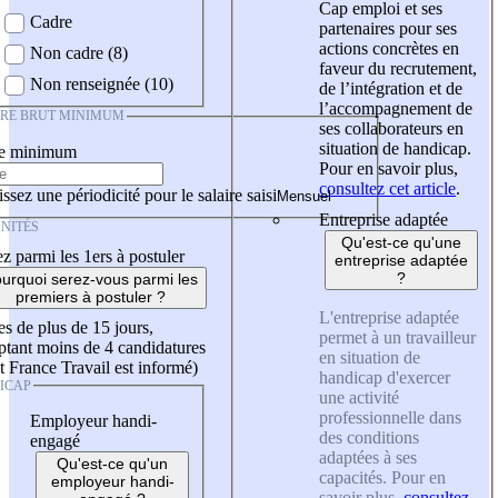
Cap emploi et ses
Cadre
partenaires pour ses
actions concrètes en
Non cadre (8)
faveur du recrutement,
Non renseignée (10)
de l’intégration et de
l’accompagnement de
IRE BRUT MINIMUM
ses collaborateurs en
situation de handicap.
re minimum
Pour en savoir plus,
consultez cet article
.
ssez une périodicité pour le salaire saisi
Entreprise adaptée
NITÉS
Qu'est-ce qu'une
z parmi les 1ers à postuler
entreprise adaptée
?
urquoi serez-vous parmi les
premiers à postuler ?
L'entreprise adaptée
es de plus de 15 jours,
permet à un travailleur
tant moins de 4 candidatures
en situation de
t France Travail est informé)
handicap d'exercer
ICAP
une activité
professionnelle dans
Employeur handi-
des conditions
engagé
adaptées à ses
Qu'est-ce qu'un
capacités. Pour en
employeur handi-
savoir plus,
consultez