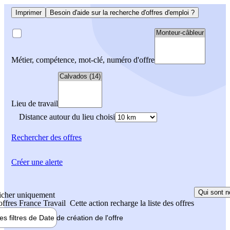
Imprimer
Besoin d'aide sur la recherche d'offres d'emploi ?
Métier, compétence, mot-clé, numéro d'offre
Lieu de travail
Distance autour du lieu choisi
Rechercher
des offres
Créer une alerte
Qui sont n
icher uniquement
 offres France Travail
Cette action recharge la liste des offres
les filtres de
Date de création
de l'offre