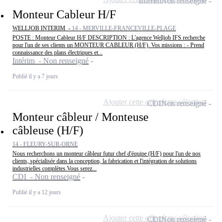
Intérim
Non renseigné
Monteur Cableur H/F
WELLJOB INTERIM -
14 - MERVILLE-FRANCEVILLE-PLAGE
POSTE : Monteur Cableur H/F DESCRIPTION : L'agence Welljob IFS recherche
pour l'un de ses clients un MONTEUR CABLEUR (H/F). Vos missions : - Prend
connaissance des plans électriques et...
Intérim - Non renseigné
Publié il y a 7 jours
Ajouter cette offre à ma sélection
CDI
Non renseigné
Monteur câbleur / Monteuse
câbleuse (H/F)
14 - FLEURY-SUR-ORNE
Nous recherchons un monteur câbleur futur chef d'équipe (H/F) pour l'un de nos
clients, spécialisée dans la conception, la fabrication et l'intégration de solutions
industrielles complètes.Vous serez...
CDI - Non renseigné
Publié il y a 12 jours
Ajouter cette offre à ma sélection
CDI
Non renseigné