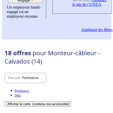
engagé ?
le site de l’UNEA
.
Un employeur handi-
engagé est un
employeur reconnu
Appliquer
les filtres
18 offres
pour Monteur-câbleur -
Calvados (14)
Trier par
Pertinence
Pertinence
Date
Afficher la carte
(contenu non-accessible)