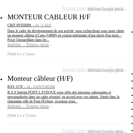
Ajouter cette offre à ma sélection
Intérim
Temps plein
MONTEUR CABLEUR H/F
CRIT INTERIM -
14 - CAEN
Dans le cadre du développement de son activité, nous recherchons pour notre client,
un monteur câbleur à Caen (14000) en contrat intérimaire d'une durée d'un mois. -
Poser l'appareillage dans les...
Intérim - Temps plein
Publié il y a 3 jours
Ajouter cette offre à ma sélection
Intérim
Temps plein
Monteur câbleur (H/F)
RAS 1170 -
14 - SAINT-DESIR
R.A.S Intérim PONT L EVEQUE vous offre des missions valorisantes et
personnalisées dans un cadre sécurisé, en accord avec vos talents. Située dans la
charmante ville de Pont-l'Évêque, reconnue pour...
Intérim - Temps plein
Publié il y a 13 jours
Ajouter cette offre à ma sélection
Intérim
Temps plein