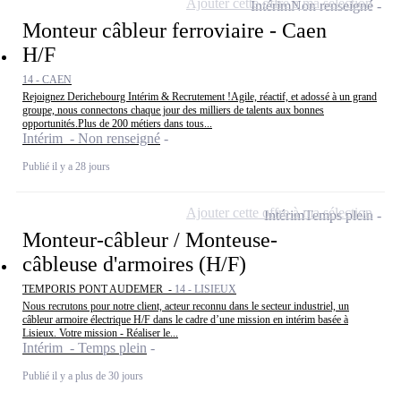
Ajouter cette offre à ma sélection
Intérim
Non renseigné
Monteur câbleur ferroviaire - Caen
H/F
14 - CAEN
Rejoignez Derichebourg Intérim & Recrutement !Agile, réactif, et adossé à un grand
groupe, nous connectons chaque jour des milliers de talents aux bonnes
opportunités.Plus de 200 métiers dans tous...
Intérim - Non renseigné
Publié il y a 28 jours
Ajouter cette offre à ma sélection
Intérim
Temps plein
Monteur-câbleur / Monteuse-
câbleuse d'armoires (H/F)
TEMPORIS PONT AUDEMER -
14 - LISIEUX
Nous recrutons pour notre client, acteur reconnu dans le secteur industriel, un
câbleur armoire électrique H/F dans le cadre d’une mission en intérim basée à
Lisieux. Votre mission - Réaliser le...
Intérim - Temps plein
Publié il y a plus de 30 jours