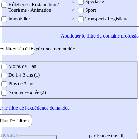
Spectacle
Hôtellerie - Restauration /
Tourisme / Animation
Sport
Immobilier
Transport / Logistique
Appliquer
le filtre du domaine professi
es filtres liés à l'
Expérience
demandée
ience demandée
Moins de 1 an
De 1 à 3 ans (1)
Plus de 3 ans
Non renseignée (2)
er
le filtre de l'expérience demandée
Plus De
Filtres
IFICATION
par France travail,