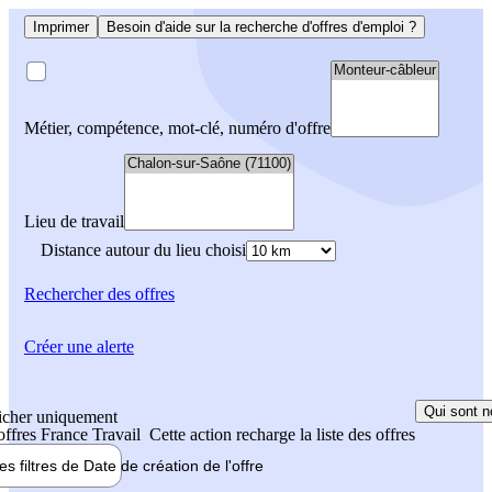
Imprimer
Besoin d'aide sur la recherche d'offres d'emploi ?
Métier, compétence, mot-clé, numéro d'offre
Lieu de travail
Distance autour du lieu choisi
Rechercher
des offres
Créer une alerte
Qui sont n
icher uniquement
 offres France Travail
Cette action recharge la liste des offres
les filtres de
Date de création
de l'offre