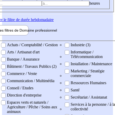
heures
er
le filtre de durée hebdomadaire
les filtres de
Domaine pro
fessionnel
ne professionel
Achats / Comptabilité / Gestion
Industrie (3)
Arts / Artisanat d'art
Informatique /
Télécommunication
Banque / Assurance
Installation / Maintenance
Bâtiment / Travaux Publics (2)
Marketing / Stratégie
Commerce / Vente
commerciale
Communication / Multimédia
Ressources Humaines
Conseil / Etudes
Santé
Direction d'entreprise
Secrétariat / Assistanat
Espaces verts et naturels /
Services à la personne / à l
Agriculture / Pêche / Soins aux
collectivité
animaux