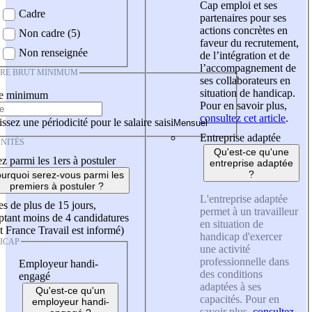
Cap emploi et ses
Cadre
partenaires pour ses
actions concrètes en
Non cadre (5)
faveur du recrutement,
Non renseignée
de l’intégration et de
l’accompagnement de
IRE BRUT MINIMUM
ses collaborateurs en
situation de handicap.
re minimum
Pour en savoir plus,
consultez cet article
.
ssez une périodicité pour le salaire saisi
Entreprise adaptée
NITÉS
Qu'est-ce qu'une
z parmi les 1ers à postuler
entreprise adaptée
?
urquoi serez-vous parmi les
premiers à postuler ?
L'entreprise adaptée
es de plus de 15 jours,
permet à un travailleur
tant moins de 4 candidatures
en situation de
t France Travail est informé)
handicap d'exercer
ICAP
une activité
professionnelle dans
Employeur handi-
des conditions
engagé
adaptées à ses
Qu'est-ce qu'un
capacités. Pour en
employeur handi-
savoir plus,
consultez