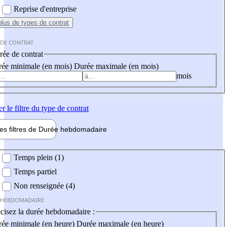
Reprise d'entreprise
plus
de types de contrat
 DE CONTRAT
ée de contrat
ée minimale (en mois)
Durée maximale (en mois)
mois
er
le filtre du type de contrat
les filtres de
Durée hebdo
madaire
 hebdomadaire
Temps plein (1)
Temps partiel
Non renseignée (4)
 HEBDOMADAIRE
cisez la durée hebdomadaire :
ée minimale (en heure)
Durée maximale (en heure)