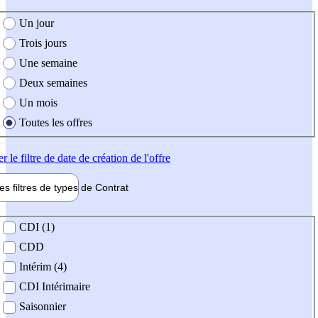
e création de l'offre
Un jour
Trois jours
Une semaine
Deux semaines
Un mois
Toutes les offres
er
le filtre de date de création de l'offre
les filtres de types de
Contrat
de contrat
CDI (1)
CDD
Intérim (4)
CDI Intérimaire
Saisonnier