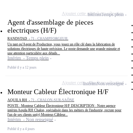
Ajouter cette offre à ma sélection
Intérim
Temps plein
Agent d'assemblage de pieces
electriques (H/F)
RANDSTAD -
71 - CHAMPFORGEUIL
Un tant qu'Agent de Production, vous jouez un rôle clé dans la fabrication de
solutions électriques de haute précision. Le poste demande une grande minutie et
une attention particulière aux détails...
Intérim - Temps plein
Publié il y a 12 jours
Ajouter cette offre à ma sélection
Intérim
Non renseigné
Monteur Cableur Électronique H/F
AQUILA RH -
71 - CHALON-SUR-SAÔNE
POSTE : Monteur Cableur Électronique H/F DESCRIPTION : Notre agence
intérim Aquila RH Chalon, spécialisée dans les métiers de l'industrie, recrute pour
l'un de ses clients un(e) Monteur-Câbleur...
Intérim - Non renseigné
Publié il y a 4 jours