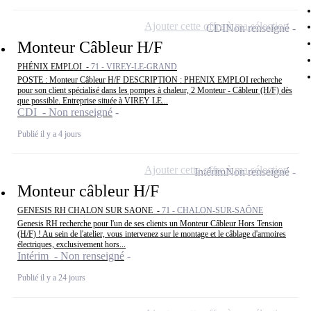
Ajouter cette offre à ma sélection
CDI
Non renseigné
Monteur Câbleur H/F
PHÉNIX EMPLOI -
71 - VIREY-LE-GRAND
POSTE : Monteur Câbleur H/F DESCRIPTION : PHENIX EMPLOI recherche
pour son client spécialisé dans les pompes à chaleur, 2 Monteur - Câbleur (H/F) dès
que possible. Entreprise située à VIREY LE...
CDI - Non renseigné
Publié il y a 4 jours
Ajouter cette offre à ma sélection
Intérim
Non renseigné
Monteur câbleur H/F
GENESIS RH CHALON SUR SAONE -
71 - CHALON-SUR-SAÔNE
Genesis RH recherche pour l'un de ses clients un Monteur Câbleur Hors Tension
(H/F) ! Au sein de l'atelier, vous intervenez sur le montage et le câblage d'armoires
électriques, exclusivement hors...
Intérim - Non renseigné
Publié il y a 24 jours