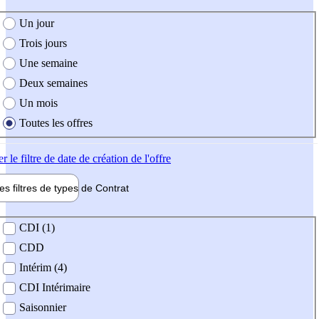
e création de l'offre
Un jour
Trois jours
Une semaine
Deux semaines
Un mois
Toutes les offres
er
le filtre de date de création de l'offre
les filtres de types de
Contrat
de contrat
CDI (1)
CDD
Intérim (4)
CDI Intérimaire
Saisonnier