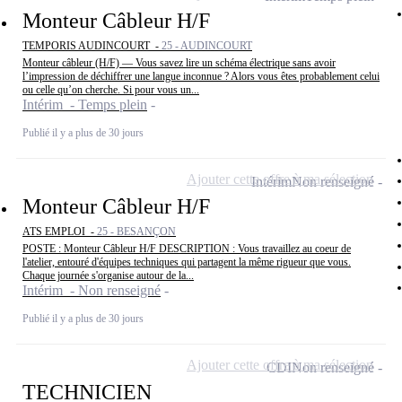
Monteur Câbleur H/F
TEMPORIS AUDINCOURT -
25 - AUDINCOURT
Monteur câbleur (H/F) — Vous savez lire un schéma électrique sans avoir
l’impression de déchiffrer une langue inconnue ? Alors vous êtes probablement celui
ou celle qu’on cherche. Si pour vous un...
Intérim - Temps plein
Publié il y a plus de 30 jours
Ajouter cette offre à ma sélection
Intérim
Non renseigné
Monteur Câbleur H/F
ATS EMPLOI -
25 - BESANÇON
POSTE : Monteur Câbleur H/F DESCRIPTION : Vous travaillez au coeur de
l'atelier, entouré d'équipes techniques qui partagent la même rigueur que vous.
Chaque journée s'organise autour de la...
Intérim - Non renseigné
Publié il y a plus de 30 jours
Ajouter cette offre à ma sélection
CDI
Non renseigné
TECHNICIEN