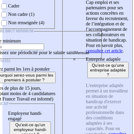
Cap emploi et ses
Cadre
partenaires pour ses
actions concrètes en
Non cadre (1)
faveur du recrutement,
Non renseignée (4)
de l’intégration et de
l’accompagnement de
IRE BRUT MINIMUM
ses collaborateurs en
situation de handicap.
re minimum
Pour en savoir plus,
consultez cet article
.
ssez une périodicité pour le salaire saisi
Entreprise adaptée
NITÉS
Qu'est-ce qu'une
z parmi les 1ers à postuler
entreprise adaptée
?
urquoi serez-vous parmi les
premiers à postuler ?
L'entreprise adaptée
es de plus de 15 jours,
permet à un travailleur
tant moins de 4 candidatures
en situation de
t France Travail est informé)
handicap d'exercer
ICAP
une activité
professionnelle dans
Employeur handi-
des conditions
engagé
adaptées à ses
Qu'est-ce qu'un
capacités. Pour en
employeur handi-
savoir plus,
consultez