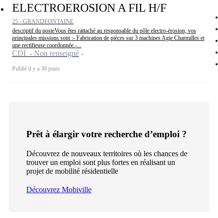
ELECTROEROSION A FIL H/F
25 - GRANDFONTAINE
descriptif du posteVous êtes rattaché au responsable du pôle electro-érosion, vos
principales missions sont :- Fabrication de pièces sur 3 machines Agie Charmilles et
une rectifieuse coordonnée.-...
CDI - Non renseigné
Publié il y a 30 jours
Prêt à élargir votre recherche d’emploi ?
Découvrez de nouveaux territoires où les chances de
trouver un emploi sont plus fortes en réalisant un
projet de mobilité résidentielle
Découvrez Mobiville