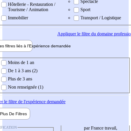
Spectacle
Hôtellerie - Restauration /
Tourisme / Animation
Sport
Immobilier
Transport / Logistique
Appliquer
le filtre du domaine professi
es filtres liés à l'
Expérience
demandée
ience demandée
Moins de 1 an
De 1 à 3 ans (2)
Plus de 3 ans
Non renseignée (1)
er
le filtre de l'expérience demandée
Plus De
Filtres
IFICATION
par France travail,