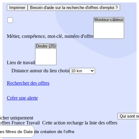
Imprimer
Besoin d'aide sur la recherche d'offres d'emploi ?
Métier, compétence, mot-clé, numéro d'offre
Lieu de travail
Distance autour du lieu choisi
Rechercher
des offres
Créer une alerte
Qui sont n
icher uniquement
 offres France Travail
Cette action recharge la liste des offres
les filtres de
Date de création
de l'offre