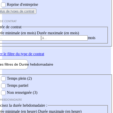
Reprise d'entreprise
plus
de types de contrat
 DE CONTRAT
ée de contrat
ée minimale (en mois)
Durée maximale (en mois)
mois
er
le filtre du type de contrat
les filtres de
Durée hebdo
madaire
 hebdomadaire
Temps plein (2)
Temps partiel
Non renseignée (3)
 HEBDOMADAIRE
cisez la durée hebdomadaire :
ée minimale (en heure)
Durée maximale (en heure)