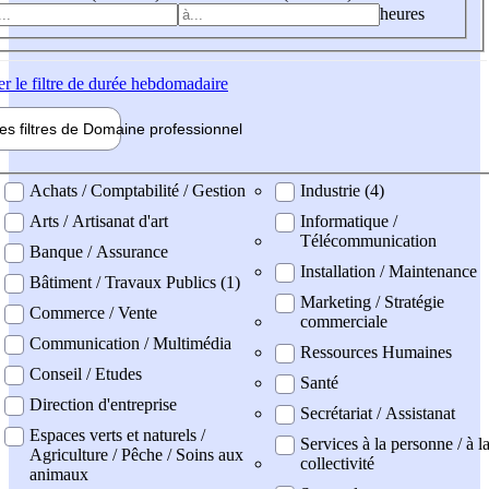
heures
er
le filtre de durée hebdomadaire
les filtres de
Domaine pro
fessionnel
ne professionel
Achats / Comptabilité / Gestion
Industrie (4)
Arts / Artisanat d'art
Informatique /
Télécommunication
Banque / Assurance
Installation / Maintenance
Bâtiment / Travaux Publics (1)
Marketing / Stratégie
Commerce / Vente
commerciale
Communication / Multimédia
Ressources Humaines
Conseil / Etudes
Santé
Direction d'entreprise
Secrétariat / Assistanat
Espaces verts et naturels /
Services à la personne / à l
Agriculture / Pêche / Soins aux
collectivité
animaux